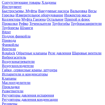
Сопутствующие товары
Хладоны
Инструмент
Быстросъемы, Муфты
Вакуумные насосы
Вальцовка
Весы
Горелка
Измерительное оборудование
Инжектор масла
Коллектора
Муфта Ганзена
Остальное
Припой и флюс
Проколки
Рефко
Течеискатели
Трубогибы
Труборасширители
Труборезы
Шланги
Bitzer
Поддон фанкойла
Привода
Фанкойлы
Вентили
Rotalock
Обратные клапаны
Реле давления
Шаровые вентили
Виброгаситель
Воздухонагреватели
Воздухоохлодители
Гайки, сервисные краны, штуцера
Испарители и конденсаторы
Клапаны
Маслоотделители
Прокладки
Разветвители
Регуляторы давления испарения
Регуляторы давления конденсации
Ресиверы