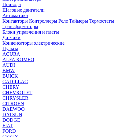
Привода
Шаговые двигатели
Автоматика
Контакторы
Контроллеры
Реле
Таймеры
Термостаты
Трансформаторы
Блоки управления и платы
Датчики
Конденсаторы электрические
Пульты
ACURA
ALFA ROMEO
AUDI
BMW
BUICK
CADILLAC
CHERY
CHEVROLET
CHRYSLER
CITROEN
DAEWOO
DATSUN
DODGE
FIAT
FORD
GEELY