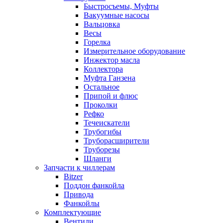
Быстросъемы, Муфты
Вакуумные насосы
Вальцовка
Весы
Горелка
Измерительное оборудование
Инжектор масла
Коллектора
Муфта Ганзена
Остальное
Припой и флюс
Проколки
Рефко
Течеискатели
Трубогибы
Труборасширители
Труборезы
Шланги
Запчасти к чиллерам
Bitzer
Поддон фанкойла
Привода
Фанкойлы
Комплектующие
Вентили