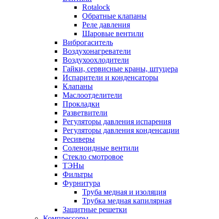
Rotalock
Обратные клапаны
Реле давления
Шаровые вентили
Виброгаситель
Воздухонагреватели
Воздухоохлодители
Гайки, сервисные краны, штуцера
Испарители и конденсаторы
Клапаны
Маслоотделители
Прокладки
Разветвители
Регуляторы давления испарения
Регуляторы давления конденсации
Ресиверы
Соленоидные вентили
Стекло смотровое
ТЭНы
Фильтры
Фурнитура
Труба медная и изоляция
Трубка медная капилярная
Защитные решетки
Компрессоры