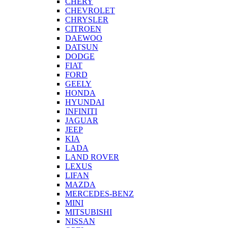
CHERY
CHEVROLET
CHRYSLER
CITROEN
DAEWOO
DATSUN
DODGE
FIAT
FORD
GEELY
HONDA
HYUNDAI
INFINITI
JAGUAR
JEEP
KIA
LADA
LAND ROVER
LEXUS
LIFAN
MAZDA
MERCEDES-BENZ
MINI
MITSUBISHI
NISSAN