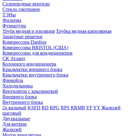
Соленоидные вентили
Стекло смотровое
ТЭНы
Фильтры
Фурнитура
Труба медная и изоляция
Трубка медная капилярная
Защитные решетки
Компрессора Danfoss
Компрессоры BRISTOL (США)
Компрессоры для кондиционеров
СК Атлант
Колонного кондиционера
Крыльчатки внешнего блока
Крыльчатки внутреннего блока
Фанкойла
Холодильника
Вентилятор с крыльчаткой
Внешнего блока
Внутреннего блока
2х вальный
KSFD
RD
RPG
RPS
RRMB
YF
YY
Жалюзей
шаговый
Двухвальные
Для витрин
Жалюзей
Мотор венилятора