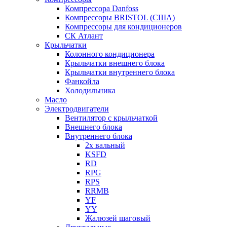
Компрессора Danfoss
Компрессоры BRISTOL (США)
Компрессоры для кондиционеров
СК Атлант
Крыльчатки
Колонного кондиционера
Крыльчатки внешнего блока
Крыльчатки внутреннего блока
Фанкойла
Холодильника
Масло
Электродвигатели
Вентилятор с крыльчаткой
Внешнего блока
Внутреннего блока
2х вальный
KSFD
RD
RPG
RPS
RRMB
YF
YY
Жалюзей шаговый