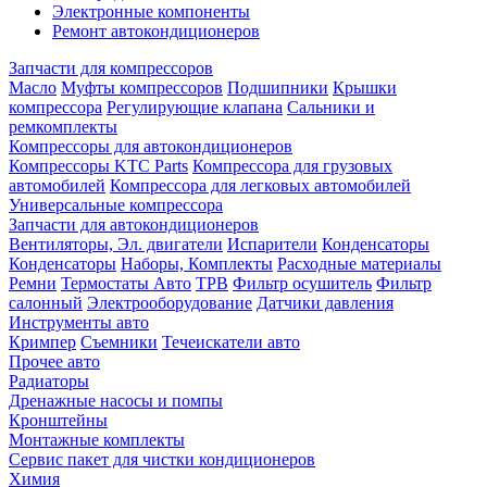
Электронные компоненты
Ремонт автокондиционеров
Запчасти для компрессоров
Масло
Муфты компрессоров
Подшипники
Крышки
компрессора
Регулирующие клапана
Сальники и
ремкомплекты
Компрессоры для автокондиционеров
Компрессоры KTC Parts
Компрессора для грузовых
автомобилей
Компрессора для легковых автомобилей
Универсальные компрессора
Запчасти для автокондиционеров
Вентиляторы, Эл. двигатели
Испарители
Конденсаторы
Конденсаторы
Наборы, Комплекты
Расходные материалы
Ремни
Термостаты Авто
ТРВ
Фильтр осушитель
Фильтр
салонный
Электрооборудование
Датчики давления
Инструменты авто
Кримпер
Съемники
Течеискатели авто
Прочее авто
Радиаторы
Дренажные насосы и помпы
Кронштейны
Монтажные комплекты
Сервис пакет для чистки кондиционеров
Химия