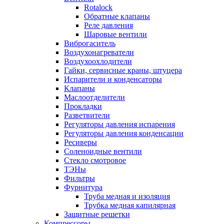
Rotalock
Обратные клапаны
Реле давления
Шаровые вентили
Виброгаситель
Воздухонагреватели
Воздухоохлодители
Гайки, сервисные краны, штуцера
Испарители и конденсаторы
Клапаны
Маслоотделители
Прокладки
Разветвители
Регуляторы давления испарения
Регуляторы давления конденсации
Ресиверы
Соленоидные вентили
Стекло смотровое
ТЭНы
Фильтры
Фурнитура
Труба медная и изоляция
Трубка медная капилярная
Защитные решетки
Компрессоры