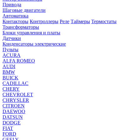
Привода
Шаговые двигатели
Автоматика
Контакторы
Контроллеры
Реле
Таймеры
Термостаты
Трансформаторы
Блоки управления и платы
Датчики
Конденсаторы электрические
Пульты
ACURA
ALFA ROMEO
AUDI
BMW
BUICK
CADILLAC
CHERY
CHEVROLET
CHRYSLER
CITROEN
DAEWOO
DATSUN
DODGE
FIAT
FORD
GEELY