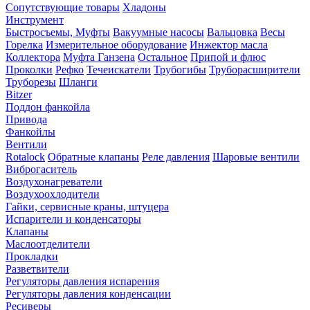
Сопутствующие товары
Хладоны
Инструмент
Быстросъемы, Муфты
Вакуумные насосы
Вальцовка
Весы
Горелка
Измерительное оборудование
Инжектор масла
Коллектора
Муфта Ганзена
Остальное
Припой и флюс
Проколки
Рефко
Течеискатели
Трубогибы
Труборасширители
Труборезы
Шланги
Bitzer
Поддон фанкойла
Привода
Фанкойлы
Вентили
Rotalock
Обратные клапаны
Реле давления
Шаровые вентили
Виброгаситель
Воздухонагреватели
Воздухоохлодители
Гайки, сервисные краны, штуцера
Испарители и конденсаторы
Клапаны
Маслоотделители
Прокладки
Разветвители
Регуляторы давления испарения
Регуляторы давления конденсации
Ресиверы