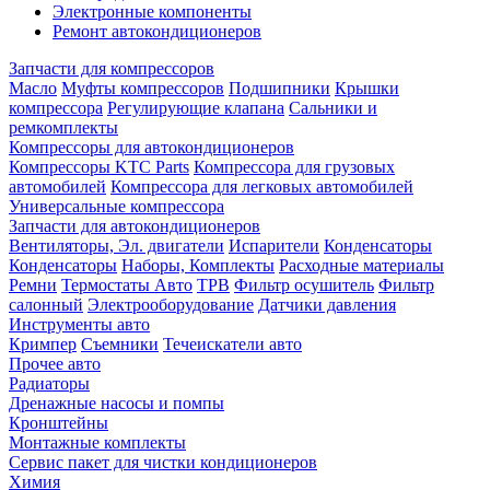
Электронные компоненты
Ремонт автокондиционеров
Запчасти для компрессоров
Масло
Муфты компрессоров
Подшипники
Крышки
компрессора
Регулирующие клапана
Сальники и
ремкомплекты
Компрессоры для автокондиционеров
Компрессоры KTC Parts
Компрессора для грузовых
автомобилей
Компрессора для легковых автомобилей
Универсальные компрессора
Запчасти для автокондиционеров
Вентиляторы, Эл. двигатели
Испарители
Конденсаторы
Конденсаторы
Наборы, Комплекты
Расходные материалы
Ремни
Термостаты Авто
ТРВ
Фильтр осушитель
Фильтр
салонный
Электрооборудование
Датчики давления
Инструменты авто
Кримпер
Съемники
Течеискатели авто
Прочее авто
Радиаторы
Дренажные насосы и помпы
Кронштейны
Монтажные комплекты
Сервис пакет для чистки кондиционеров
Химия