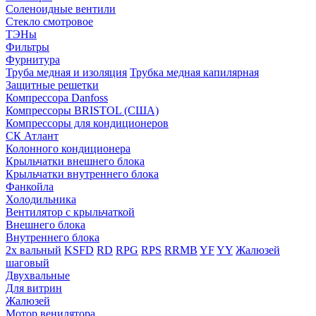
Соленоидные вентили
Стекло смотровое
ТЭНы
Фильтры
Фурнитура
Труба медная и изоляция
Трубка медная капилярная
Защитные решетки
Компрессора Danfoss
Компрессоры BRISTOL (США)
Компрессоры для кондиционеров
СК Атлант
Колонного кондиционера
Крыльчатки внешнего блока
Крыльчатки внутреннего блока
Фанкойла
Холодильника
Вентилятор с крыльчаткой
Внешнего блока
Внутреннего блока
2х вальный
KSFD
RD
RPG
RPS
RRMB
YF
YY
Жалюзей
шаговый
Двухвальные
Для витрин
Жалюзей
Мотор венилятора