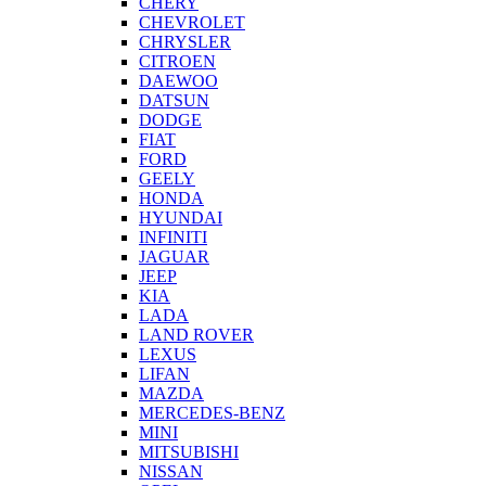
CHERY
CHEVROLET
CHRYSLER
CITROEN
DAEWOO
DATSUN
DODGE
FIAT
FORD
GEELY
HONDA
HYUNDAI
INFINITI
JAGUAR
JEEP
KIA
LADA
LAND ROVER
LEXUS
LIFAN
MAZDA
MERCEDES-BENZ
MINI
MITSUBISHI
NISSAN