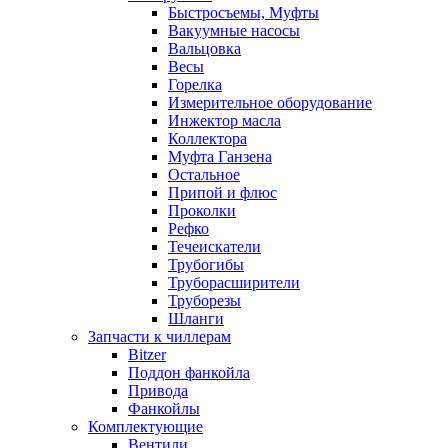
Быстросъемы, Муфты
Вакуумные насосы
Вальцовка
Весы
Горелка
Измерительное оборудование
Инжектор масла
Коллектора
Муфта Ганзена
Остальное
Припой и флюс
Проколки
Рефко
Течеискатели
Трубогибы
Труборасширители
Труборезы
Шланги
Запчасти к чиллерам
Bitzer
Поддон фанкойла
Привода
Фанкойлы
Комплектующие
Вентили