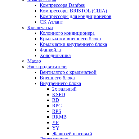
Компрессора Danfoss
Компрессоры BRISTOL (США)
Компрессоры для кондиционеров
СК Атлант
Крыльчатки
Колонного кондиционера
Крыльчатки внешнего блока
Крыльчатки внутреннего блока
Фанкойла
Холодильника
Масло
Электродвигатели
Вентилятор с крыльчаткой
Внешнего блока
Внутреннего блока
2х вальный
KSFD
RD
RPG
RPS
RRMB
YF
YY
Жалюзей шаговый