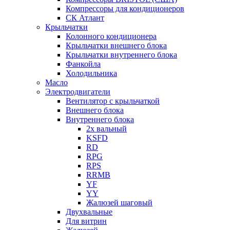
Компрессоры для кондиционеров
СК Атлант
Крыльчатки
Колонного кондиционера
Крыльчатки внешнего блока
Крыльчатки внутреннего блока
Фанкойла
Холодильника
Масло
Электродвигатели
Вентилятор с крыльчаткой
Внешнего блока
Внутреннего блока
2х вальный
KSFD
RD
RPG
RPS
RRMB
YF
YY
Жалюзей шаговый
Двухвальные
Для витрин