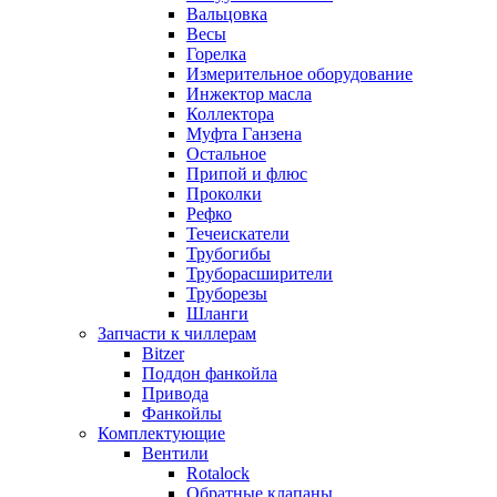
Вальцовка
Весы
Горелка
Измерительное оборудование
Инжектор масла
Коллектора
Муфта Ганзена
Остальное
Припой и флюс
Проколки
Рефко
Течеискатели
Трубогибы
Труборасширители
Труборезы
Шланги
Запчасти к чиллерам
Bitzer
Поддон фанкойла
Привода
Фанкойлы
Комплектующие
Вентили
Rotalock
Обратные клапаны