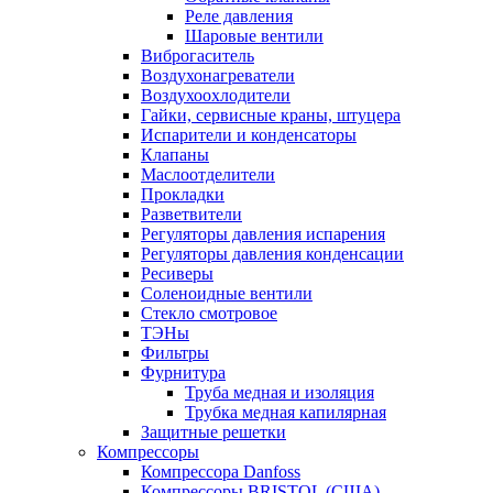
Реле давления
Шаровые вентили
Виброгаситель
Воздухонагреватели
Воздухоохлодители
Гайки, сервисные краны, штуцера
Испарители и конденсаторы
Клапаны
Маслоотделители
Прокладки
Разветвители
Регуляторы давления испарения
Регуляторы давления конденсации
Ресиверы
Соленоидные вентили
Стекло смотровое
ТЭНы
Фильтры
Фурнитура
Труба медная и изоляция
Трубка медная капилярная
Защитные решетки
Компрессоры
Компрессора Danfoss
Компрессоры BRISTOL (США)