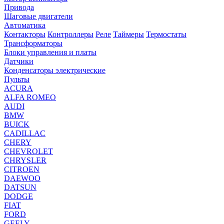
Привода
Шаговые двигатели
Автоматика
Контакторы
Контроллеры
Реле
Таймеры
Термостаты
Трансформаторы
Блоки управления и платы
Датчики
Конденсаторы электрические
Пульты
ACURA
ALFA ROMEO
AUDI
BMW
BUICK
CADILLAC
CHERY
CHEVROLET
CHRYSLER
CITROEN
DAEWOO
DATSUN
DODGE
FIAT
FORD
GEELY