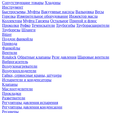
Сопутствующие товары
Хладоны
Инструмент
Быстросъемы, Муфты
Вакуумные насосы
Вальцовка
Весы
Горелка
Измерительное оборудование
Инжектор масла
Коллектора
Муфта Ганзена
Остальное
Припой и флюс
Проколки
Рефко
Течеискатели
Трубогибы
Труборасширители
Труборезы
Шланги
Bitzer
Поддон фанкойла
Привода
Фанкойлы
Вентили
Rotalock
Обратные клапаны
Реле давления
Шаровые вентили
Виброгаситель
Воздухонагреватели
Воздухоохлодители
Гайки, сервисные краны, штуцера
Испарители и конденсаторы
Клапаны
Маслоотделители
Прокладки
Разветвители
Регуляторы давления испарения
Регуляторы давления конденсации
Ресиверы