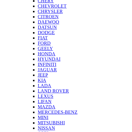
CHERY
CHEVROLET
CHRYSLER
CITROEN
DAEWOO
DATSUN
DODGE
FIAT
FORD
GEELY
HONDA
HYUNDAI
INFINITI
JAGUAR
JEEP
KIA
LADA
LAND ROVER
LEXUS
LIFAN
MAZDA
MERCEDES-BENZ
MINI
MITSUBISHI
NISSAN