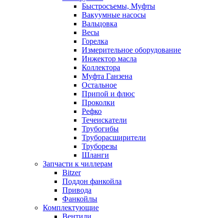
Быстросъемы, Муфты
Вакуумные насосы
Вальцовка
Весы
Горелка
Измерительное оборудование
Инжектор масла
Коллектора
Муфта Ганзена
Остальное
Припой и флюс
Проколки
Рефко
Течеискатели
Трубогибы
Труборасширители
Труборезы
Шланги
Запчасти к чиллерам
Bitzer
Поддон фанкойла
Привода
Фанкойлы
Комплектующие
Вентили