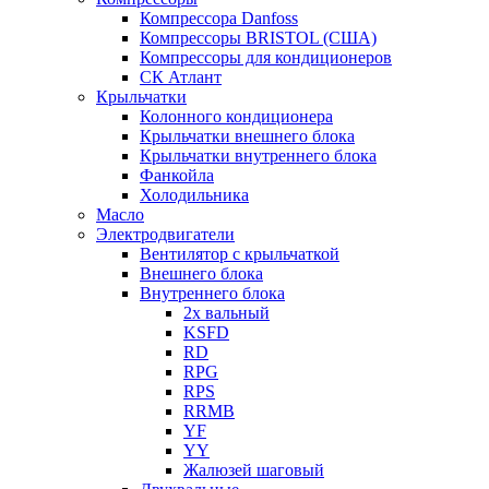
Компрессора Danfoss
Компрессоры BRISTOL (США)
Компрессоры для кондиционеров
СК Атлант
Крыльчатки
Колонного кондиционера
Крыльчатки внешнего блока
Крыльчатки внутреннего блока
Фанкойла
Холодильника
Масло
Электродвигатели
Вентилятор с крыльчаткой
Внешнего блока
Внутреннего блока
2х вальный
KSFD
RD
RPG
RPS
RRMB
YF
YY
Жалюзей шаговый