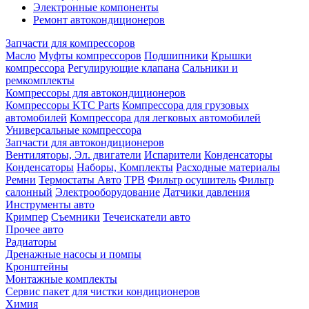
Электронные компоненты
Ремонт автокондиционеров
Запчасти для компрессоров
Масло
Муфты компрессоров
Подшипники
Крышки
компрессора
Регулирующие клапана
Сальники и
ремкомплекты
Компрессоры для автокондиционеров
Компрессоры KTC Parts
Компрессора для грузовых
автомобилей
Компрессора для легковых автомобилей
Универсальные компрессора
Запчасти для автокондиционеров
Вентиляторы, Эл. двигатели
Испарители
Конденсаторы
Конденсаторы
Наборы, Комплекты
Расходные материалы
Ремни
Термостаты Авто
ТРВ
Фильтр осушитель
Фильтр
салонный
Электрооборудование
Датчики давления
Инструменты авто
Кримпер
Съемники
Течеискатели авто
Прочее авто
Радиаторы
Дренажные насосы и помпы
Кронштейны
Монтажные комплекты
Сервис пакет для чистки кондиционеров
Химия