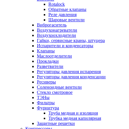
Rotalock
Обратные клапаны
Реле давления
Шаровые вентили
Виброгаситель
Воздухонагреватели
Воздухоохлодители
Гайки, сервисные краны, штуцера
Испарители и конденсаторы
Клапаны
Маслоотделители
Прокладки
Разветвители
Регуляторы давления испарения
Регуляторы давления конденсации
Ресиверы
Соленоидные вентили
Стекло смотровое
ТЭНы
Фильтры
Фурнитура
Труба медная и изоляция
Трубка медная капилярная
Защитные решетки
Компрессоры