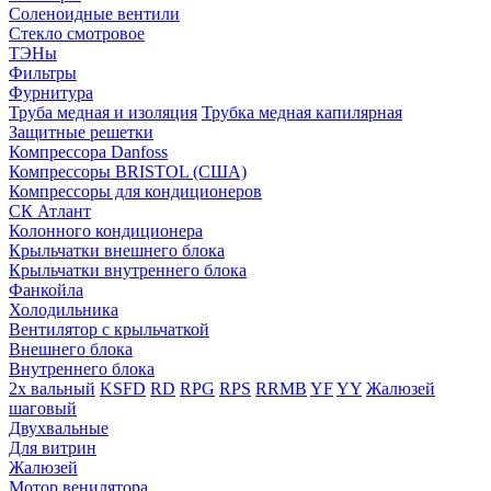
Соленоидные вентили
Стекло смотровое
ТЭНы
Фильтры
Фурнитура
Труба медная и изоляция
Трубка медная капилярная
Защитные решетки
Компрессора Danfoss
Компрессоры BRISTOL (США)
Компрессоры для кондиционеров
СК Атлант
Колонного кондиционера
Крыльчатки внешнего блока
Крыльчатки внутреннего блока
Фанкойла
Холодильника
Вентилятор с крыльчаткой
Внешнего блока
Внутреннего блока
2х вальный
KSFD
RD
RPG
RPS
RRMB
YF
YY
Жалюзей
шаговый
Двухвальные
Для витрин
Жалюзей
Мотор венилятора