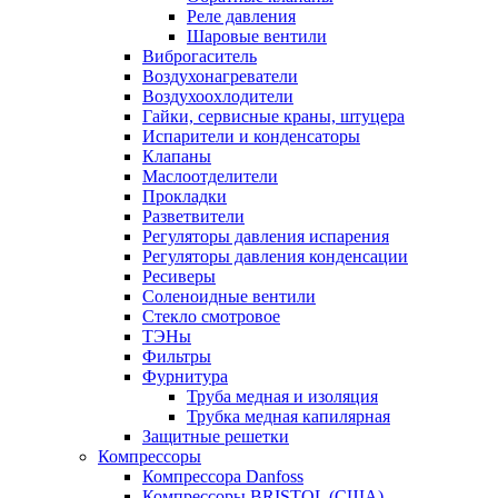
Реле давления
Шаровые вентили
Виброгаситель
Воздухонагреватели
Воздухоохлодители
Гайки, сервисные краны, штуцера
Испарители и конденсаторы
Клапаны
Маслоотделители
Прокладки
Разветвители
Регуляторы давления испарения
Регуляторы давления конденсации
Ресиверы
Соленоидные вентили
Стекло смотровое
ТЭНы
Фильтры
Фурнитура
Труба медная и изоляция
Трубка медная капилярная
Защитные решетки
Компрессоры
Компрессора Danfoss
Компрессоры BRISTOL (США)