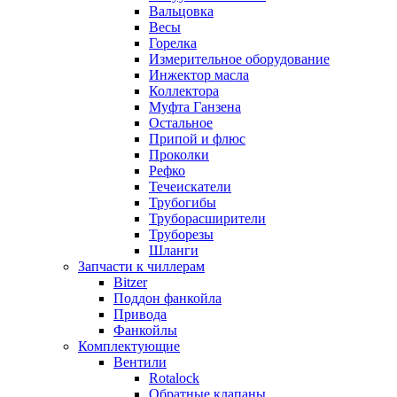
Вальцовка
Весы
Горелка
Измерительное оборудование
Инжектор масла
Коллектора
Муфта Ганзена
Остальное
Припой и флюс
Проколки
Рефко
Течеискатели
Трубогибы
Труборасширители
Труборезы
Шланги
Запчасти к чиллерам
Bitzer
Поддон фанкойла
Привода
Фанкойлы
Комплектующие
Вентили
Rotalock
Обратные клапаны