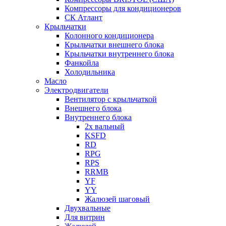
Компрессоры для кондиционеров
СК Атлант
Крыльчатки
Колонного кондиционера
Крыльчатки внешнего блока
Крыльчатки внутреннего блока
Фанкойла
Холодильника
Масло
Электродвигатели
Вентилятор с крыльчаткой
Внешнего блока
Внутреннего блока
2х вальный
KSFD
RD
RPG
RPS
RRMB
YF
YY
Жалюзей шаговый
Двухвальные
Для витрин