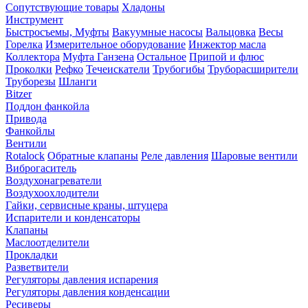
Сопутствующие товары
Хладоны
Инструмент
Быстросъемы, Муфты
Вакуумные насосы
Вальцовка
Весы
Горелка
Измерительное оборудование
Инжектор масла
Коллектора
Муфта Ганзена
Остальное
Припой и флюс
Проколки
Рефко
Течеискатели
Трубогибы
Труборасширители
Труборезы
Шланги
Bitzer
Поддон фанкойла
Привода
Фанкойлы
Вентили
Rotalock
Обратные клапаны
Реле давления
Шаровые вентили
Виброгаситель
Воздухонагреватели
Воздухоохлодители
Гайки, сервисные краны, штуцера
Испарители и конденсаторы
Клапаны
Маслоотделители
Прокладки
Разветвители
Регуляторы давления испарения
Регуляторы давления конденсации
Ресиверы