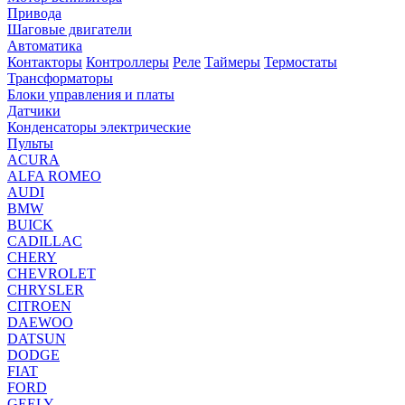
Привода
Шаговые двигатели
Автоматика
Контакторы
Контроллеры
Реле
Таймеры
Термостаты
Трансформаторы
Блоки управления и платы
Датчики
Конденсаторы электрические
Пульты
ACURA
ALFA ROMEO
AUDI
BMW
BUICK
CADILLAC
CHERY
CHEVROLET
CHRYSLER
CITROEN
DAEWOO
DATSUN
DODGE
FIAT
FORD
GEELY