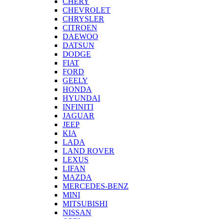
CHERY
CHEVROLET
CHRYSLER
CITROEN
DAEWOO
DATSUN
DODGE
FIAT
FORD
GEELY
HONDA
HYUNDAI
INFINITI
JAGUAR
JEEP
KIA
LADA
LAND ROVER
LEXUS
LIFAN
MAZDA
MERCEDES-BENZ
MINI
MITSUBISHI
NISSAN