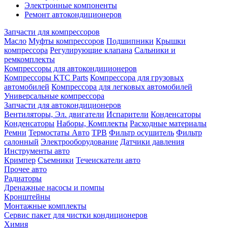
Электронные компоненты
Ремонт автокондиционеров
Запчасти для компрессоров
Масло
Муфты компрессоров
Подшипники
Крышки
компрессора
Регулирующие клапана
Сальники и
ремкомплекты
Компрессоры для автокондиционеров
Компрессоры KTC Parts
Компрессора для грузовых
автомобилей
Компрессора для легковых автомобилей
Универсальные компрессора
Запчасти для автокондиционеров
Вентиляторы, Эл. двигатели
Испарители
Конденсаторы
Конденсаторы
Наборы, Комплекты
Расходные материалы
Ремни
Термостаты Авто
ТРВ
Фильтр осушитель
Фильтр
салонный
Электрооборудование
Датчики давления
Инструменты авто
Кримпер
Съемники
Течеискатели авто
Прочее авто
Радиаторы
Дренажные насосы и помпы
Кронштейны
Монтажные комплекты
Сервис пакет для чистки кондиционеров
Химия