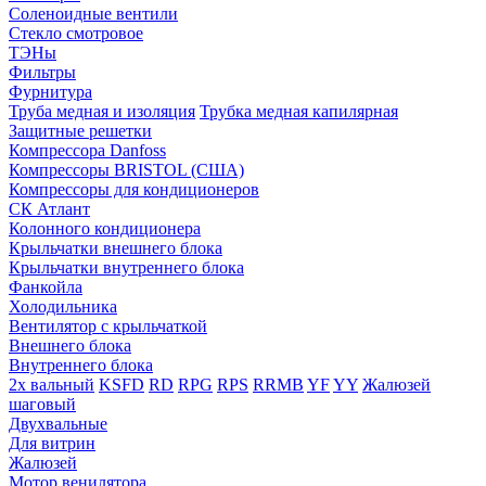
Соленоидные вентили
Стекло смотровое
ТЭНы
Фильтры
Фурнитура
Труба медная и изоляция
Трубка медная капилярная
Защитные решетки
Компрессора Danfoss
Компрессоры BRISTOL (США)
Компрессоры для кондиционеров
СК Атлант
Колонного кондиционера
Крыльчатки внешнего блока
Крыльчатки внутреннего блока
Фанкойла
Холодильника
Вентилятор с крыльчаткой
Внешнего блока
Внутреннего блока
2х вальный
KSFD
RD
RPG
RPS
RRMB
YF
YY
Жалюзей
шаговый
Двухвальные
Для витрин
Жалюзей
Мотор венилятора