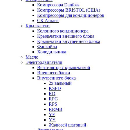
Компрессора Danfoss
Компрессоры BRISTOL (США)
Компрессоры для кондиционеров
СК Атлант
Крыльчатки
Колонного кондиционера
Крыльчатки внешнего блока
Крыльчатки внутреннего блока
Фанкойла
Холодильника
Масло
Электродвигатели
Вентилятор с крыльчаткой
Внешнего блока
Внутреннего блока
2х вальный
KSFD
RD
RPG
RPS
RRMB
YF
YY
Жалюзей шаговый