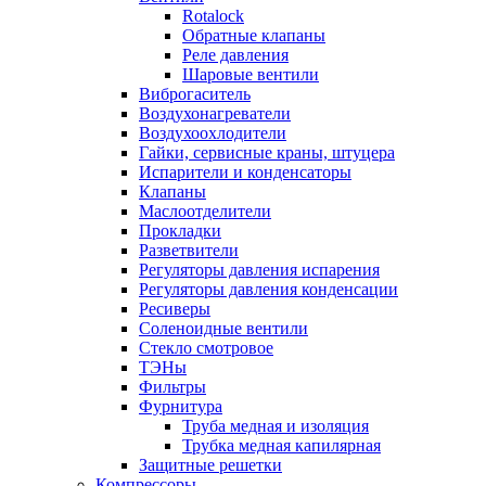
Rotalock
Обратные клапаны
Реле давления
Шаровые вентили
Виброгаситель
Воздухонагреватели
Воздухоохлодители
Гайки, сервисные краны, штуцера
Испарители и конденсаторы
Клапаны
Маслоотделители
Прокладки
Разветвители
Регуляторы давления испарения
Регуляторы давления конденсации
Ресиверы
Соленоидные вентили
Стекло смотровое
ТЭНы
Фильтры
Фурнитура
Труба медная и изоляция
Трубка медная капилярная
Защитные решетки
Компрессоры