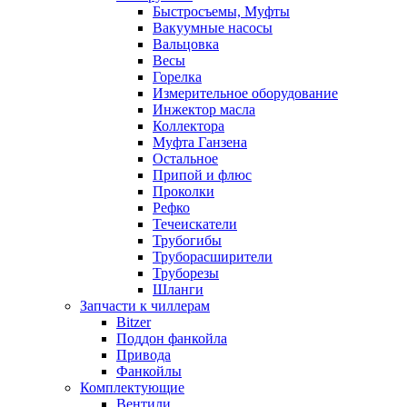
Быстросъемы, Муфты
Вакуумные насосы
Вальцовка
Весы
Горелка
Измерительное оборудование
Инжектор масла
Коллектора
Муфта Ганзена
Остальное
Припой и флюс
Проколки
Рефко
Течеискатели
Трубогибы
Труборасширители
Труборезы
Шланги
Запчасти к чиллерам
Bitzer
Поддон фанкойла
Привода
Фанкойлы
Комплектующие
Вентили