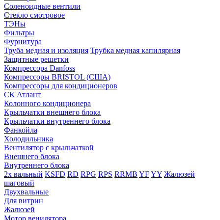
Соленоидные вентили
Стекло смотровое
ТЭНы
Фильтры
Фурнитура
Труба медная и изоляция
Трубка медная капилярная
Защитные решетки
Компрессора Danfoss
Компрессоры BRISTOL (США)
Компрессоры для кондиционеров
СК Атлант
Колонного кондиционера
Крыльчатки внешнего блока
Крыльчатки внутреннего блока
Фанкойла
Холодильника
Вентилятор с крыльчаткой
Внешнего блока
Внутреннего блока
2х вальный
KSFD
RD
RPG
RPS
RRMB
YF
YY
Жалюзей
шаговый
Двухвальные
Для витрин
Жалюзей
Мотор венилятора