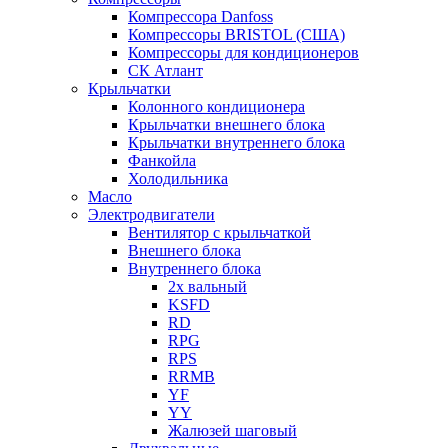
Компрессора Danfoss
Компрессоры BRISTOL (США)
Компрессоры для кондиционеров
СК Атлант
Крыльчатки
Колонного кондиционера
Крыльчатки внешнего блока
Крыльчатки внутреннего блока
Фанкойла
Холодильника
Масло
Электродвигатели
Вентилятор с крыльчаткой
Внешнего блока
Внутреннего блока
2х вальный
KSFD
RD
RPG
RPS
RRMB
YF
YY
Жалюзей шаговый