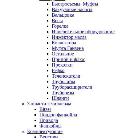
Быстросъемы, Муфты
Вакуумные насосы
Вальцовка
Весы
Горелка
Измерительное оборудование
Инжектор масла
Коллектора
Муфта Ганзена
Остальное
Припой и флюс
Проколки
Рефко
Течеискатели
Трубогибы
Труборасширители
Труборезы
Шланги
Запчасти к чиллерам
Bitzer
Поддон фанкойла
Привода
Фанкойлы
Комплектующие
Вентили