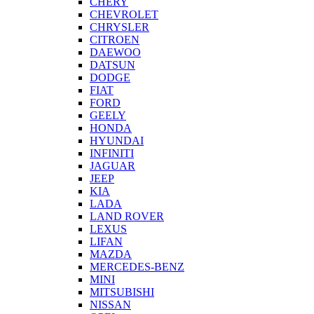
CHERY
CHEVROLET
CHRYSLER
CITROEN
DAEWOO
DATSUN
DODGE
FIAT
FORD
GEELY
HONDA
HYUNDAI
INFINITI
JAGUAR
JEEP
KIA
LADA
LAND ROVER
LEXUS
LIFAN
MAZDA
MERCEDES-BENZ
MINI
MITSUBISHI
NISSAN