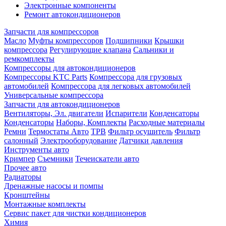
Электронные компоненты
Ремонт автокондиционеров
Запчасти для компрессоров
Масло
Муфты компрессоров
Подшипники
Крышки
компрессора
Регулирующие клапана
Сальники и
ремкомплекты
Компрессоры для автокондиционеров
Компрессоры KTC Parts
Компрессора для грузовых
автомобилей
Компрессора для легковых автомобилей
Универсальные компрессора
Запчасти для автокондиционеров
Вентиляторы, Эл. двигатели
Испарители
Конденсаторы
Конденсаторы
Наборы, Комплекты
Расходные материалы
Ремни
Термостаты Авто
ТРВ
Фильтр осушитель
Фильтр
салонный
Электрооборудование
Датчики давления
Инструменты авто
Кримпер
Съемники
Течеискатели авто
Прочее авто
Радиаторы
Дренажные насосы и помпы
Кронштейны
Монтажные комплекты
Сервис пакет для чистки кондиционеров
Химия