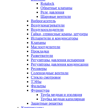
Rotalock
Обратные клапаны
Реле давления
Шаровые вентили
Виброгаситель
Воздухонагреватели
Воздухоохлодители
Гайки, сервисные краны, штуцера
Испарители и конденсаторы
Клапаны
Маслоотделители
Прокладки
Разветвители
Регуляторы давления испарения
Регуляторы давления конденсации
Ресиверы
Соленоидные вентили
Стекло смотровое
ТЭНы
Фильтры
Фурнитура
Труба медная и изоляция
Трубка медная капилярная
Защитные решетки
Компрессоры