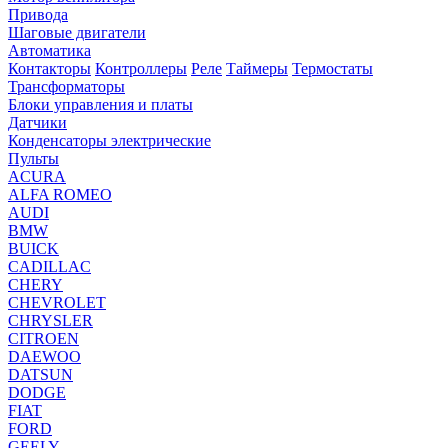
Привода
Шаговые двигатели
Автоматика
Контакторы
Контроллеры
Реле
Таймеры
Термостаты
Трансформаторы
Блоки управления и платы
Датчики
Конденсаторы электрические
Пульты
ACURA
ALFA ROMEO
AUDI
BMW
BUICK
CADILLAC
CHERY
CHEVROLET
CHRYSLER
CITROEN
DAEWOO
DATSUN
DODGE
FIAT
FORD
GEELY