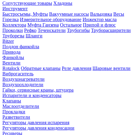
Сопутствующие товары
Хладоны
Инструмент
Быстросъемы, Муфты
Вакуумные насосы
Вальцовка
Весы
Горелка
Измерительное оборудование
Инжектор масла
Коллектора
Муфта Ганзена
Остальное
Припой и флюс
Проколки
Рефко
Течеискатели
Трубогибы
Труборасширители
Труборезы
Шланги
Bitzer
Поддон фанкойла
Привода
Фанкойлы
Вентили
Rotalock
Обратные клапаны
Реле давления
Шаровые вентили
Виброгаситель
Воздухонагреватели
Воздухоохлодители
Гайки, сервисные краны, штуцера
Испарители и конденсаторы
Клапаны
Маслоотделители
Прокладки
Разветвители
Регуляторы давления испарения
Регуляторы давления конденсации
Ресиверы