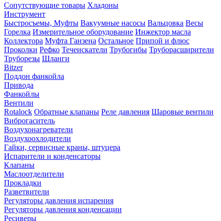
Сопутствующие товары
Хладоны
Инструмент
Быстросъемы, Муфты
Вакуумные насосы
Вальцовка
Весы
Горелка
Измерительное оборудование
Инжектор масла
Коллектора
Муфта Ганзена
Остальное
Припой и флюс
Проколки
Рефко
Течеискатели
Трубогибы
Труборасширители
Труборезы
Шланги
Bitzer
Поддон фанкойла
Привода
Фанкойлы
Вентили
Rotalock
Обратные клапаны
Реле давления
Шаровые вентили
Виброгаситель
Воздухонагреватели
Воздухоохлодители
Гайки, сервисные краны, штуцера
Испарители и конденсаторы
Клапаны
Маслоотделители
Прокладки
Разветвители
Регуляторы давления испарения
Регуляторы давления конденсации
Ресиверы