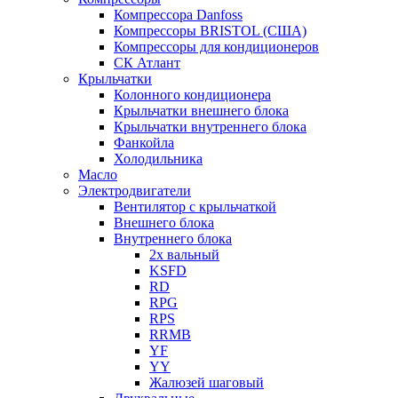
Компрессора Danfoss
Компрессоры BRISTOL (США)
Компрессоры для кондиционеров
СК Атлант
Крыльчатки
Колонного кондиционера
Крыльчатки внешнего блока
Крыльчатки внутреннего блока
Фанкойла
Холодильника
Масло
Электродвигатели
Вентилятор с крыльчаткой
Внешнего блока
Внутреннего блока
2х вальный
KSFD
RD
RPG
RPS
RRMB
YF
YY
Жалюзей шаговый