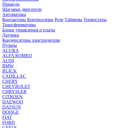
Привода
Шаговые двигатели
Автоматика
Контакторы
Контроллеры
Реле
Таймеры
Термостаты
Трансформаторы
Блоки управления и платы
Датчики
Конденсаторы электрические
Пульты
ACURA
ALFA ROMEO
AUDI
BMW
BUICK
CADILLAC
CHERY
CHEVROLET
CHRYSLER
CITROEN
DAEWOO
DATSUN
DODGE
FIAT
FORD
GEELY