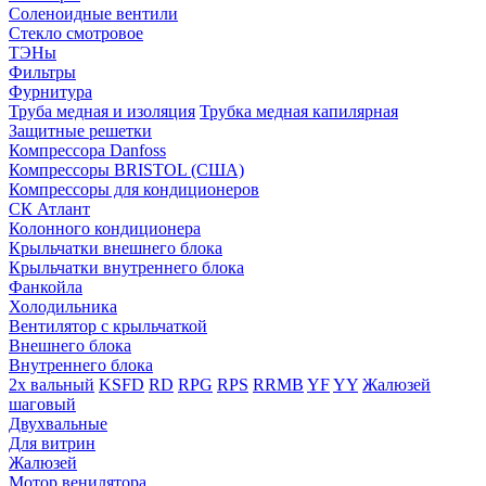
Соленоидные вентили
Стекло смотровое
ТЭНы
Фильтры
Фурнитура
Труба медная и изоляция
Трубка медная капилярная
Защитные решетки
Компрессора Danfoss
Компрессоры BRISTOL (США)
Компрессоры для кондиционеров
СК Атлант
Колонного кондиционера
Крыльчатки внешнего блока
Крыльчатки внутреннего блока
Фанкойла
Холодильника
Вентилятор с крыльчаткой
Внешнего блока
Внутреннего блока
2х вальный
KSFD
RD
RPG
RPS
RRMB
YF
YY
Жалюзей
шаговый
Двухвальные
Для витрин
Жалюзей
Мотор венилятора