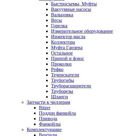
Быстросъемы, Муфты
Вакуумные насосы
Вальцовка
Весы
Горелка
Измерительное оборудование
Инжектор масла
Коллектора
Муфта Ганзена
Остальное
Припой и флюс
Проколки
Рефко
Течеискатели
Трубогибы
Труборасширители
Труборезы
Шланги
Запчасти к чиллерам
Bitzer
Поддон фанкойла
Привода
Фанкойлы
Комплектующие
Вентили