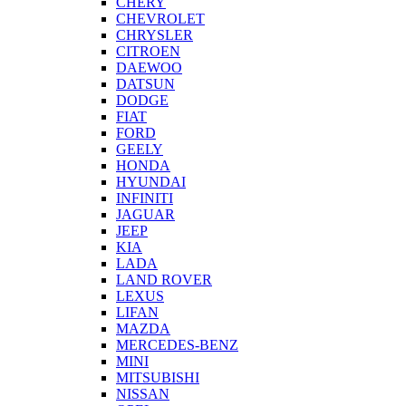
CHERY
CHEVROLET
CHRYSLER
CITROEN
DAEWOO
DATSUN
DODGE
FIAT
FORD
GEELY
HONDA
HYUNDAI
INFINITI
JAGUAR
JEEP
KIA
LADA
LAND ROVER
LEXUS
LIFAN
MAZDA
MERCEDES-BENZ
MINI
MITSUBISHI
NISSAN