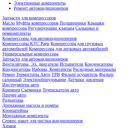
Электронные компоненты
Ремонт автокондиционеров
Запчасти для компрессоров
Масло
Муфты компрессоров
Подшипники
Крышки
компрессора
Регулирующие клапана
Сальники и
ремкомплекты
Компрессоры для автокондиционеров
Компрессоры KTC Parts
Компрессора для грузовых
автомобилей
Компрессора для легковых автомобилей
Универсальные компрессора
Запчасти для автокондиционеров
Вентиляторы, Эл. двигатели
Испарители
Конденсаторы
Конденсаторы
Наборы, Комплекты
Расходные материалы
Ремни
Термостаты Авто
ТРВ
Фильтр осушитель
Фильтр
салонный
Электрооборудование
Датчики давления
Инструменты авто
Кримпер
Съемники
Течеискатели авто
Прочее авто
Радиаторы
Дренажные насосы и помпы
Кронштейны
Монтажные комплекты
Сервис пакет для чистки кондиционеров
Химия