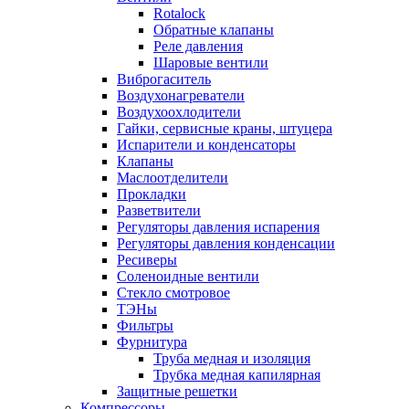
Rotalock
Обратные клапаны
Реле давления
Шаровые вентили
Виброгаситель
Воздухонагреватели
Воздухоохлодители
Гайки, сервисные краны, штуцера
Испарители и конденсаторы
Клапаны
Маслоотделители
Прокладки
Разветвители
Регуляторы давления испарения
Регуляторы давления конденсации
Ресиверы
Соленоидные вентили
Стекло смотровое
ТЭНы
Фильтры
Фурнитура
Труба медная и изоляция
Трубка медная капилярная
Защитные решетки
Компрессоры