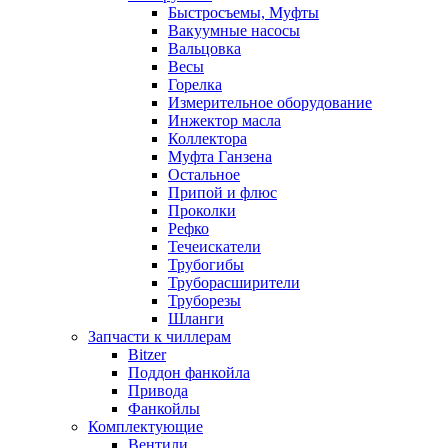
Быстросъемы, Муфты
Вакуумные насосы
Вальцовка
Весы
Горелка
Измерительное оборудование
Инжектор масла
Коллектора
Муфта Ганзена
Остальное
Припой и флюс
Проколки
Рефко
Течеискатели
Трубогибы
Труборасширители
Труборезы
Шланги
Запчасти к чиллерам
Bitzer
Поддон фанкойла
Привода
Фанкойлы
Комплектующие
Вентили