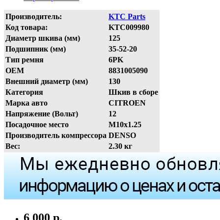
Производитель:
KTC Parts
Код товара:
KTC009980
Диаметр шкива (мм)
125
Подшипник (мм)
35-52-20
Тип ремня
6PK
OEM
8831005090
Внешний диаметр (мм)
130
Категория
Шкив в сборе
Марка авто
CITROEN
Напряжение (Вольт)
12
Посадочное место
M10x1.25
Производитель компрессора
DENSO
Вес:
2.30 кг
6 000 р.