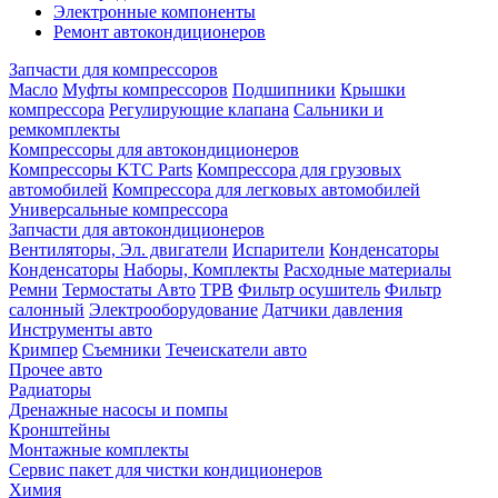
Электронные компоненты
Ремонт автокондиционеров
Запчасти для компрессоров
Масло
Муфты компрессоров
Подшипники
Крышки
компрессора
Регулирующие клапана
Сальники и
ремкомплекты
Компрессоры для автокондиционеров
Компрессоры KTC Parts
Компрессора для грузовых
автомобилей
Компрессора для легковых автомобилей
Универсальные компрессора
Запчасти для автокондиционеров
Вентиляторы, Эл. двигатели
Испарители
Конденсаторы
Конденсаторы
Наборы, Комплекты
Расходные материалы
Ремни
Термостаты Авто
ТРВ
Фильтр осушитель
Фильтр
салонный
Электрооборудование
Датчики давления
Инструменты авто
Кримпер
Съемники
Течеискатели авто
Прочее авто
Радиаторы
Дренажные насосы и помпы
Кронштейны
Монтажные комплекты
Сервис пакет для чистки кондиционеров
Химия