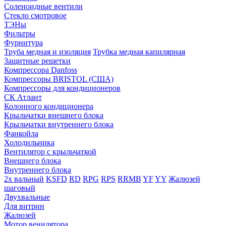
Соленоидные вентили
Стекло смотровое
ТЭНы
Фильтры
Фурнитура
Труба медная и изоляция
Трубка медная капилярная
Защитные решетки
Компрессора Danfoss
Компрессоры BRISTOL (США)
Компрессоры для кондиционеров
СК Атлант
Колонного кондиционера
Крыльчатки внешнего блока
Крыльчатки внутреннего блока
Фанкойла
Холодильника
Вентилятор с крыльчаткой
Внешнего блока
Внутреннего блока
2х вальный
KSFD
RD
RPG
RPS
RRMB
YF
YY
Жалюзей
шаговый
Двухвальные
Для витрин
Жалюзей
Мотор венилятора