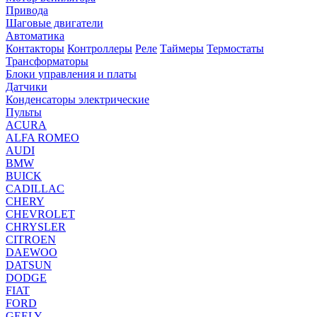
Привода
Шаговые двигатели
Автоматика
Контакторы
Контроллеры
Реле
Таймеры
Термостаты
Трансформаторы
Блоки управления и платы
Датчики
Конденсаторы электрические
Пульты
ACURA
ALFA ROMEO
AUDI
BMW
BUICK
CADILLAC
CHERY
CHEVROLET
CHRYSLER
CITROEN
DAEWOO
DATSUN
DODGE
FIAT
FORD
GEELY