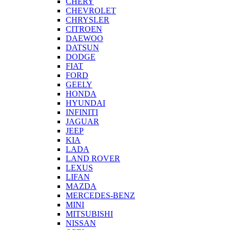
CHERY
CHEVROLET
CHRYSLER
CITROEN
DAEWOO
DATSUN
DODGE
FIAT
FORD
GEELY
HONDA
HYUNDAI
INFINITI
JAGUAR
JEEP
KIA
LADA
LAND ROVER
LEXUS
LIFAN
MAZDA
MERCEDES-BENZ
MINI
MITSUBISHI
NISSAN