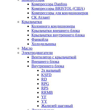
Компрессора Danfoss
Компрессоры BRISTOL (США)
Компрессоры для кондиционеров
СК Атлант
Крыльчатки
Колонного кондиционера
Крыльчатки внешнего блока
Крыльчатки внутреннего блока
Фанкойла
Холодильника
Масло
Электродвигатели
Вентилятор с крыльчаткой
Внешнего блока
Внутреннего блока
2х вальный
KSFD
RD
RPG
RPS
RRMB
YF
YY
Жалюзей шаговый