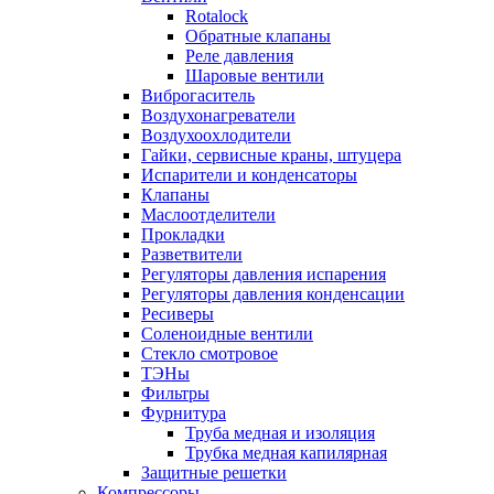
Rotalock
Обратные клапаны
Реле давления
Шаровые вентили
Виброгаситель
Воздухонагреватели
Воздухоохлодители
Гайки, сервисные краны, штуцера
Испарители и конденсаторы
Клапаны
Маслоотделители
Прокладки
Разветвители
Регуляторы давления испарения
Регуляторы давления конденсации
Ресиверы
Соленоидные вентили
Стекло смотровое
ТЭНы
Фильтры
Фурнитура
Труба медная и изоляция
Трубка медная капилярная
Защитные решетки
Компрессоры