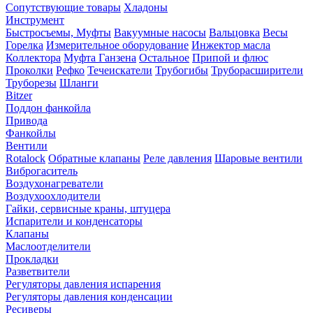
Сопутствующие товары
Хладоны
Инструмент
Быстросъемы, Муфты
Вакуумные насосы
Вальцовка
Весы
Горелка
Измерительное оборудование
Инжектор масла
Коллектора
Муфта Ганзена
Остальное
Припой и флюс
Проколки
Рефко
Течеискатели
Трубогибы
Труборасширители
Труборезы
Шланги
Bitzer
Поддон фанкойла
Привода
Фанкойлы
Вентили
Rotalock
Обратные клапаны
Реле давления
Шаровые вентили
Виброгаситель
Воздухонагреватели
Воздухоохлодители
Гайки, сервисные краны, штуцера
Испарители и конденсаторы
Клапаны
Маслоотделители
Прокладки
Разветвители
Регуляторы давления испарения
Регуляторы давления конденсации
Ресиверы