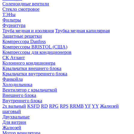
Соленоидные вентили
Стекло смотровое
ТЭНы
Фильтры
Фурнитура
Труба медная и изоляция
Трубка медная капилярная
Защитные решетки
Компрессора Danfoss
Компрессоры BRISTOL (США)
Компрессоры для кондиционеров
СК Атлант
Колонного кондиционера
Крыльчатки внешнего блока
Крыльчатки внутреннего блока
Фанкойла
Холодильника
Вентилятор с крыльчаткой
Внешнего блока
Внутреннего блока
2х вальный
KSFD
RD
RPG
RPS
RRMB
YF
YY
Жалюзей
шаговый
Двухвальные
Для витрин
Жалюзей
Мотор венилятора