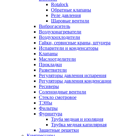
Rotalock
Обратные клапаны
Реле давления
Шаровые вентили
Виброгаситель
Воздухонагреватели
Воздухоохлодители
Гайки, сервисные краны, штуцера
Испарители и конденсаторы
Клапаны
Маслоотделители
Прокладки
Разветвители
Регуляторы давления испарения
Регуляторы давления конденсации
Ресиверы
Соленоидные вентили
Стекло смотровое
ТЭНы
Фильтры
Фурнитура
Труба медная и изоляция
Трубка медная капилярная
Защитные решетки
Компрессоры