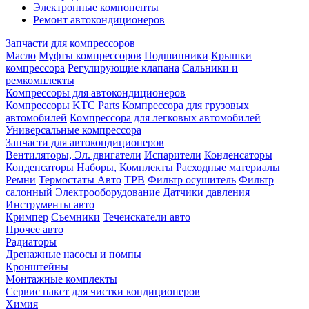
Электронные компоненты
Ремонт автокондиционеров
Запчасти для компрессоров
Масло
Муфты компрессоров
Подшипники
Крышки
компрессора
Регулирующие клапана
Сальники и
ремкомплекты
Компрессоры для автокондиционеров
Компрессоры KTC Parts
Компрессора для грузовых
автомобилей
Компрессора для легковых автомобилей
Универсальные компрессора
Запчасти для автокондиционеров
Вентиляторы, Эл. двигатели
Испарители
Конденсаторы
Конденсаторы
Наборы, Комплекты
Расходные материалы
Ремни
Термостаты Авто
ТРВ
Фильтр осушитель
Фильтр
салонный
Электрооборудование
Датчики давления
Инструменты авто
Кримпер
Съемники
Течеискатели авто
Прочее авто
Радиаторы
Дренажные насосы и помпы
Кронштейны
Монтажные комплекты
Сервис пакет для чистки кондиционеров
Химия