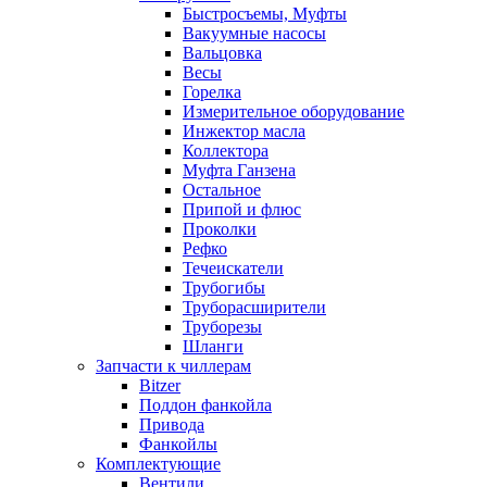
Быстросъемы, Муфты
Вакуумные насосы
Вальцовка
Весы
Горелка
Измерительное оборудование
Инжектор масла
Коллектора
Муфта Ганзена
Остальное
Припой и флюс
Проколки
Рефко
Течеискатели
Трубогибы
Труборасширители
Труборезы
Шланги
Запчасти к чиллерам
Bitzer
Поддон фанкойла
Привода
Фанкойлы
Комплектующие
Вентили