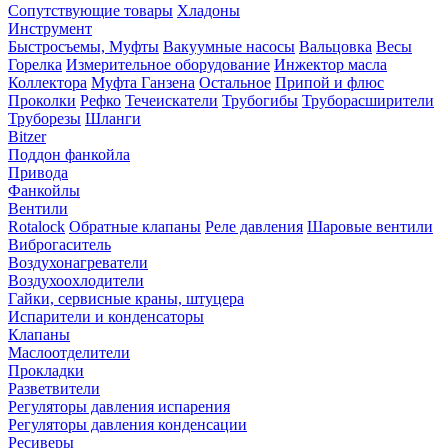
Сопутствующие товары
Хладоны
Инструмент
Быстросъемы, Муфты
Вакуумные насосы
Вальцовка
Весы
Горелка
Измерительное оборудование
Инжектор масла
Коллектора
Муфта Ганзена
Остальное
Припой и флюс
Проколки
Рефко
Течеискатели
Трубогибы
Труборасширители
Труборезы
Шланги
Bitzer
Поддон фанкойла
Привода
Фанкойлы
Вентили
Rotalock
Обратные клапаны
Реле давления
Шаровые вентили
Виброгаситель
Воздухонагреватели
Воздухоохлодители
Гайки, сервисные краны, штуцера
Испарители и конденсаторы
Клапаны
Маслоотделители
Прокладки
Разветвители
Регуляторы давления испарения
Регуляторы давления конденсации
Ресиверы