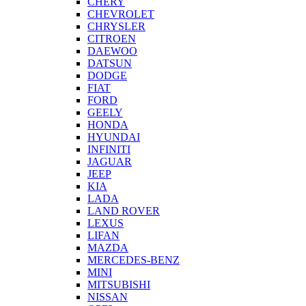
CHERY
CHEVROLET
CHRYSLER
CITROEN
DAEWOO
DATSUN
DODGE
FIAT
FORD
GEELY
HONDA
HYUNDAI
INFINITI
JAGUAR
JEEP
KIA
LADA
LAND ROVER
LEXUS
LIFAN
MAZDA
MERCEDES-BENZ
MINI
MITSUBISHI
NISSAN