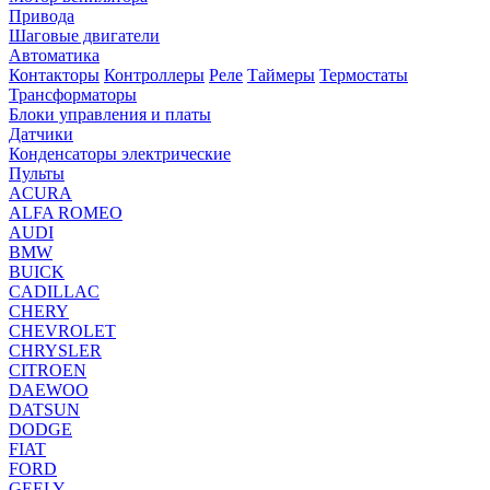
Привода
Шаговые двигатели
Автоматика
Контакторы
Контроллеры
Реле
Таймеры
Термостаты
Трансформаторы
Блоки управления и платы
Датчики
Конденсаторы электрические
Пульты
ACURA
ALFA ROMEO
AUDI
BMW
BUICK
CADILLAC
CHERY
CHEVROLET
CHRYSLER
CITROEN
DAEWOO
DATSUN
DODGE
FIAT
FORD
GEELY