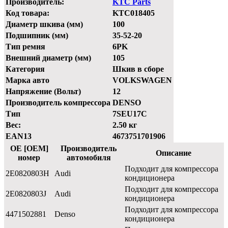
Производитель:
KTC Parts
Код товара:
KTC018405
Диаметр шкива (мм)
100
Подшипник (мм)
35-52-20
Тип ремня
6PK
Внешний диаметр (мм)
105
Категория
Шкив в сборе
Марка авто
VOLKSWAGEN
Напряжение (Вольт)
12
Производитель компрессора
DENSO
Тип
7SEU17C
Вес:
2.50 кг
EAN13
4673751701906
OE [OEM]
Производитель
Описание
номер
автомобиля
Подходит для компрессора
2E0820803H
Audi
кондиционера
Подходит для компрессора
2E0820803J
Audi
кондиционера
Подходит для компрессора
4471502881
Denso
кондиционера