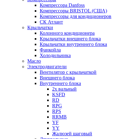
Компрессора Danfoss
Компрессоры BRISTOL (США)
Компрессоры для кондиционеров
СК Атлант
Крыльчатки
Колонного кондиционера
Крыльчатки внешнего блока
Крыльчатки внутреннего блока
Фанкойла
Холодильника
Масло
Электродвигатели
Вентилятор с крыльчаткой
Внешнего блока
Внутреннего блока
2х вальный
KSFD
RD
RPG
RPS
RRMB
YF
YY
Жалюзей шаговый