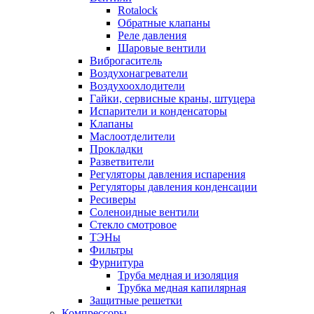
Rotalock
Обратные клапаны
Реле давления
Шаровые вентили
Виброгаситель
Воздухонагреватели
Воздухоохлодители
Гайки, сервисные краны, штуцера
Испарители и конденсаторы
Клапаны
Маслоотделители
Прокладки
Разветвители
Регуляторы давления испарения
Регуляторы давления конденсации
Ресиверы
Соленоидные вентили
Стекло смотровое
ТЭНы
Фильтры
Фурнитура
Труба медная и изоляция
Трубка медная капилярная
Защитные решетки
Компрессоры