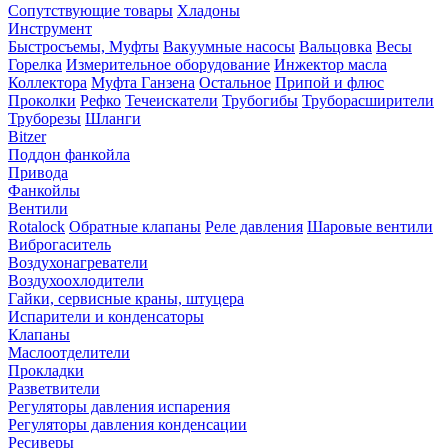
Сопутствующие товары
Хладоны
Инструмент
Быстросъемы, Муфты
Вакуумные насосы
Вальцовка
Весы
Горелка
Измерительное оборудование
Инжектор масла
Коллектора
Муфта Ганзена
Остальное
Припой и флюс
Проколки
Рефко
Течеискатели
Трубогибы
Труборасширители
Труборезы
Шланги
Bitzer
Поддон фанкойла
Привода
Фанкойлы
Вентили
Rotalock
Обратные клапаны
Реле давления
Шаровые вентили
Виброгаситель
Воздухонагреватели
Воздухоохлодители
Гайки, сервисные краны, штуцера
Испарители и конденсаторы
Клапаны
Маслоотделители
Прокладки
Разветвители
Регуляторы давления испарения
Регуляторы давления конденсации
Ресиверы