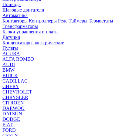
Привода
Шаговые двигатели
Автоматика
Контакторы
Контроллеры
Реле
Таймеры
Термостаты
Трансформаторы
Блоки управления и платы
Датчики
Конденсаторы электрические
Пульты
ACURA
ALFA ROMEO
AUDI
BMW
BUICK
CADILLAC
CHERY
CHEVROLET
CHRYSLER
CITROEN
DAEWOO
DATSUN
DODGE
FIAT
FORD
GEELY