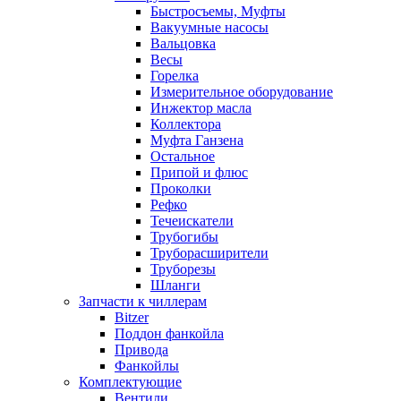
Быстросъемы, Муфты
Вакуумные насосы
Вальцовка
Весы
Горелка
Измерительное оборудование
Инжектор масла
Коллектора
Муфта Ганзена
Остальное
Припой и флюс
Проколки
Рефко
Течеискатели
Трубогибы
Труборасширители
Труборезы
Шланги
Запчасти к чиллерам
Bitzer
Поддон фанкойла
Привода
Фанкойлы
Комплектующие
Вентили