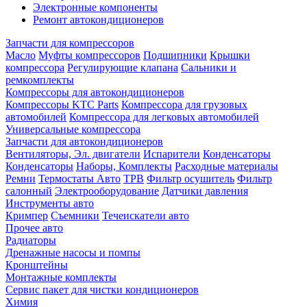
Электронные компоненты
Ремонт автокондиционеров
Запчасти для компрессоров
Масло
Муфты компрессоров
Подшипники
Крышки
компрессора
Регулирующие клапана
Сальники и
ремкомплекты
Компрессоры для автокондиционеров
Компрессоры KTC Parts
Компрессора для грузовых
автомобилей
Компрессора для легковых автомобилей
Универсальные компрессора
Запчасти для автокондиционеров
Вентиляторы, Эл. двигатели
Испарители
Конденсаторы
Конденсаторы
Наборы, Комплекты
Расходные материалы
Ремни
Термостаты Авто
ТРВ
Фильтр осушитель
Фильтр
салонный
Электрооборудование
Датчики давления
Инструменты авто
Кримпер
Съемники
Течеискатели авто
Прочее авто
Радиаторы
Дренажные насосы и помпы
Кронштейны
Монтажные комплекты
Сервис пакет для чистки кондиционеров
Химия