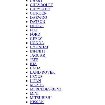
CHERY
CHEVROLET
CHRYSLER
CITROEN
DAEWOO
DATSUN
DODGE
FIAT
FORD
GEELY
HONDA
HYUNDAI
INFINITI
JAGUAR
JEEP
KIA
LADA
LAND ROVER
LEXUS
LIFAN
MAZDA
MERCEDES-BENZ
MINI
MITSUBISHI
NISSAN