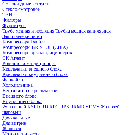
Соленоидные вентили
Стекло смотровое
ТЭНы
Фильтры
Фурнитура
Труба медная и изоляция
Трубка медная капилярная
Защитные решетки
Компрессора Danfoss
Компрессоры BRISTOL (США)
Компрессоры для кондиционеров
СК Атлант
Колонного кондиционера
Крыльчатки внешнего блока
Крыльчатки внутреннего блока
Фанкойла
Холодильника
Вентилятор с крыльчаткой
Внешнего блока
Внутреннего блока
2х вальный
KSFD
RD
RPG
RPS
RRMB
YF
YY
Жалюзей
шаговый
Двухвальные
Для витрин
Жалюзей
Мотор венилятора