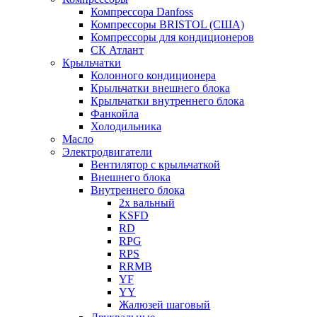
Компрессора Danfoss
Компрессоры BRISTOL (США)
Компрессоры для кондиционеров
СК Атлант
Крыльчатки
Колонного кондиционера
Крыльчатки внешнего блока
Крыльчатки внутреннего блока
Фанкойла
Холодильника
Масло
Электродвигатели
Вентилятор с крыльчаткой
Внешнего блока
Внутреннего блока
2х вальный
KSFD
RD
RPG
RPS
RRMB
YF
YY
Жалюзей шаговый