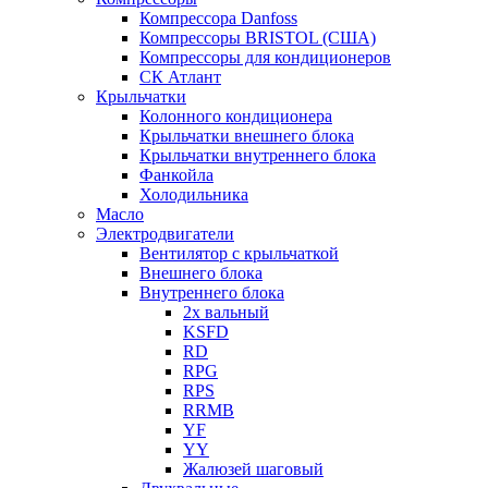
Компрессора Danfoss
Компрессоры BRISTOL (США)
Компрессоры для кондиционеров
СК Атлант
Крыльчатки
Колонного кондиционера
Крыльчатки внешнего блока
Крыльчатки внутреннего блока
Фанкойла
Холодильника
Масло
Электродвигатели
Вентилятор с крыльчаткой
Внешнего блока
Внутреннего блока
2х вальный
KSFD
RD
RPG
RPS
RRMB
YF
YY
Жалюзей шаговый