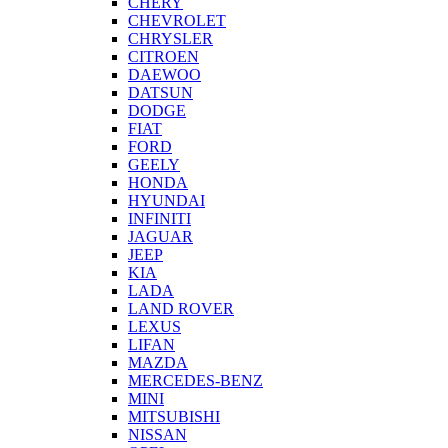
CHERY
CHEVROLET
CHRYSLER
CITROEN
DAEWOO
DATSUN
DODGE
FIAT
FORD
GEELY
HONDA
HYUNDAI
INFINITI
JAGUAR
JEEP
KIA
LADA
LAND ROVER
LEXUS
LIFAN
MAZDA
MERCEDES-BENZ
MINI
MITSUBISHI
NISSAN