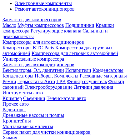
Электронные компоненты
Ремонт автокондиционеров
Запчасти для компрессоров
Масло
Муфты компрессоров
Подшипники
Крышки
компрессора
Регулирующие клапана
Сальники и
ремкомплекты
Компрессоры для автокондиционеров
Компрессоры KTC Parts
Компрессора для грузовых
автомобилей
Компрессора для легковых автомобилей
Универсальные компрессора
Запчасти для автокондиционеров
Вентиляторы, Эл. двигатели
Испарители
Конденсаторы
Конденсаторы
Наборы, Комплекты
Расходные материалы
Ремни
Термостаты Авто
ТРВ
Фильтр осушитель
Фильтр
салонный
Электрооборудование
Датчики давления
Инструменты авто
Кримпер
Съемники
Течеискатели авто
Прочее авто
Радиаторы
Дренажные насосы и помпы
Кронштейны
Монтажные комплекты
Сервис пакет для чистки кондиционеров
Химия