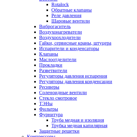
Rotalock
Обратные клапаны
Реле давления
Шаровые вентили
Виброгаситель
Воздухонагреватели
Воздухоохлодители
Гайки, сервисные краны, штуцера
Испарители и конденсаторы
Клапаны
Маслоотделители
Прокладки
Разветвители
Регуляторы давления испарения
Регуляторы давления конденсации
Ресиверы
Соленоидные вентили
Стекло смотровое
ТЭНы
Фильтры
Фурнитура
Труба медная и изоляция
Трубка медная капилярная
Защитные решетки
Компрессоры