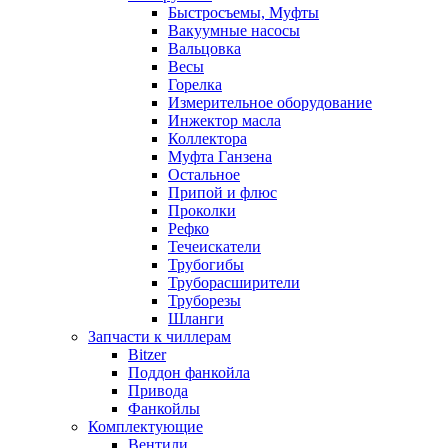
Быстросъемы, Муфты
Вакуумные насосы
Вальцовка
Весы
Горелка
Измерительное оборудование
Инжектор масла
Коллектора
Муфта Ганзена
Остальное
Припой и флюс
Проколки
Рефко
Течеискатели
Трубогибы
Труборасширители
Труборезы
Шланги
Запчасти к чиллерам
Bitzer
Поддон фанкойла
Привода
Фанкойлы
Комплектующие
Вентили