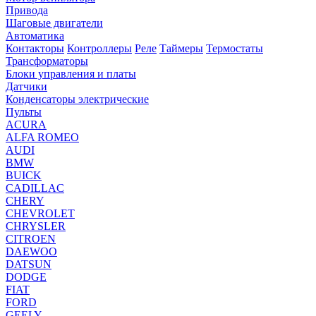
Привода
Шаговые двигатели
Автоматика
Контакторы
Контроллеры
Реле
Таймеры
Термостаты
Трансформаторы
Блоки управления и платы
Датчики
Конденсаторы электрические
Пульты
ACURA
ALFA ROMEO
AUDI
BMW
BUICK
CADILLAC
CHERY
CHEVROLET
CHRYSLER
CITROEN
DAEWOO
DATSUN
DODGE
FIAT
FORD
GEELY