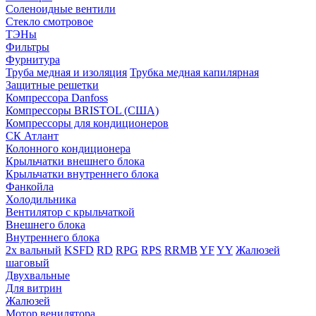
Соленоидные вентили
Стекло смотровое
ТЭНы
Фильтры
Фурнитура
Труба медная и изоляция
Трубка медная капилярная
Защитные решетки
Компрессора Danfoss
Компрессоры BRISTOL (США)
Компрессоры для кондиционеров
СК Атлант
Колонного кондиционера
Крыльчатки внешнего блока
Крыльчатки внутреннего блока
Фанкойла
Холодильника
Вентилятор с крыльчаткой
Внешнего блока
Внутреннего блока
2х вальный
KSFD
RD
RPG
RPS
RRMB
YF
YY
Жалюзей
шаговый
Двухвальные
Для витрин
Жалюзей
Мотор венилятора