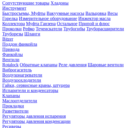
Сопутствующие товары
Хладоны
Инструмент
Быстросъемы, Муфты
Вакуумные насосы
Вальцовка
Весы
Горелка
Измерительное оборудование
Инжектор масла
Коллектора
Муфта Ганзена
Остальное
Припой и флюс
Проколки
Рефко
Течеискатели
Трубогибы
Труборасширители
Труборезы
Шланги
Bitzer
Поддон фанкойла
Привода
Фанкойлы
Вентили
Rotalock
Обратные клапаны
Реле давления
Шаровые вентили
Виброгаситель
Воздухонагреватели
Воздухоохлодители
Гайки, сервисные краны, штуцера
Испарители и конденсаторы
Клапаны
Маслоотделители
Прокладки
Разветвители
Регуляторы давления испарения
Регуляторы давления конденсации
Ресиверы