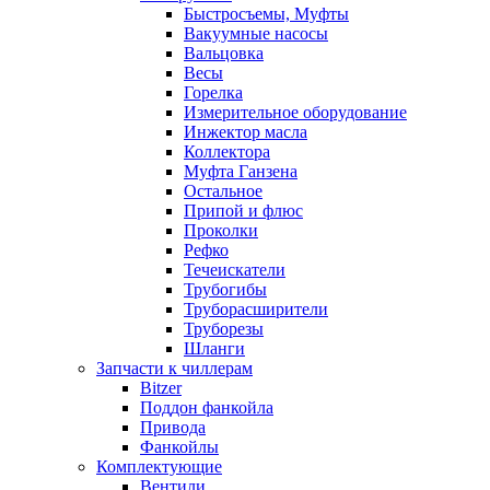
Быстросъемы, Муфты
Вакуумные насосы
Вальцовка
Весы
Горелка
Измерительное оборудование
Инжектор масла
Коллектора
Муфта Ганзена
Остальное
Припой и флюс
Проколки
Рефко
Течеискатели
Трубогибы
Труборасширители
Труборезы
Шланги
Запчасти к чиллерам
Bitzer
Поддон фанкойла
Привода
Фанкойлы
Комплектующие
Вентили