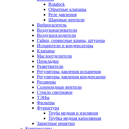
Rotalock
Обратные клапаны
Реле давления
Шаровые вентили
Виброгаситель
Воздухонагреватели
Воздухоохлодители
Гайки, сервисные краны, штуцера
Испарители и конденсаторы
Клапаны
Маслоотделители
Прокладки
Разветвители
Регуляторы давления испарения
Регуляторы давления конденсации
Ресиверы
Соленоидные вентили
Стекло смотровое
ТЭНы
Фильтры
Фурнитура
Труба медная и изоляция
Трубка медная капилярная
Защитные решетки
Компрессоры