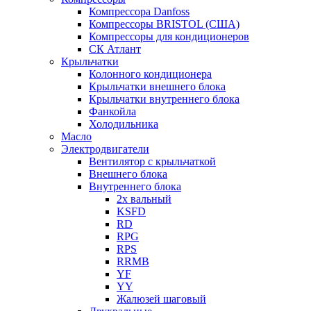
Компрессора Danfoss
Компрессоры BRISTOL (США)
Компрессоры для кондиционеров
СК Атлант
Крыльчатки
Колонного кондиционера
Крыльчатки внешнего блока
Крыльчатки внутреннего блока
Фанкойла
Холодильника
Масло
Электродвигатели
Вентилятор с крыльчаткой
Внешнего блока
Внутреннего блока
2х вальный
KSFD
RD
RPG
RPS
RRMB
YF
YY
Жалюзей шаговый