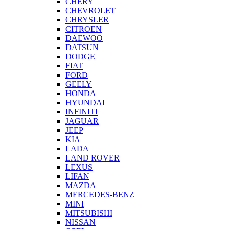
CHERY
CHEVROLET
CHRYSLER
CITROEN
DAEWOO
DATSUN
DODGE
FIAT
FORD
GEELY
HONDA
HYUNDAI
INFINITI
JAGUAR
JEEP
KIA
LADA
LAND ROVER
LEXUS
LIFAN
MAZDA
MERCEDES-BENZ
MINI
MITSUBISHI
NISSAN