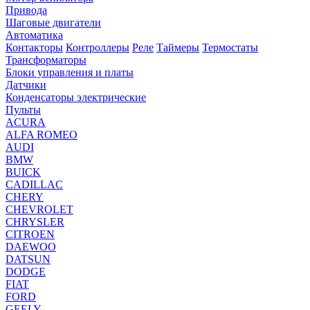
Привода
Шаговые двигатели
Автоматика
Контакторы
Контроллеры
Реле
Таймеры
Термостаты
Трансформаторы
Блоки управления и платы
Датчики
Конденсаторы электрические
Пульты
ACURA
ALFA ROMEO
AUDI
BMW
BUICK
CADILLAC
CHERY
CHEVROLET
CHRYSLER
CITROEN
DAEWOO
DATSUN
DODGE
FIAT
FORD
GEELY