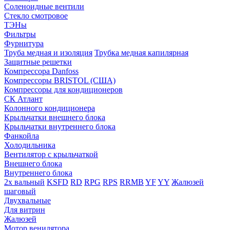
Соленоидные вентили
Стекло смотровое
ТЭНы
Фильтры
Фурнитура
Труба медная и изоляция
Трубка медная капилярная
Защитные решетки
Компрессора Danfoss
Компрессоры BRISTOL (США)
Компрессоры для кондиционеров
СК Атлант
Колонного кондиционера
Крыльчатки внешнего блока
Крыльчатки внутреннего блока
Фанкойла
Холодильника
Вентилятор с крыльчаткой
Внешнего блока
Внутреннего блока
2х вальный
KSFD
RD
RPG
RPS
RRMB
YF
YY
Жалюзей
шаговый
Двухвальные
Для витрин
Жалюзей
Мотор венилятора