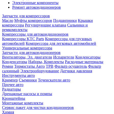
Электронные компоненты
Ремонт автокондиционеров
Запчасти для компрессоров
Масло
Муфты компрессоров
Подшипники
Крышки
компрессора
Регулирующие клапана
Сальники и
ремкомплекты
Компрессоры для автокондиционеров
Компрессоры KTC Parts
Компрессора для грузовых
автомобилей
Компрессора для легковых автомобилей
Универсальные компрессора
Запчасти для автокондиционеров
Вентиляторы, Эл. двигатели
Испарители
Конденсаторы
Конденсаторы
Наборы, Комплекты
Расходные материалы
Ремни
Термостаты Авто
ТРВ
Фильтр осушитель
Фильтр
салонный
Электрооборудование
Датчики давления
Инструменты авто
Кримпер
Съемники
Течеискатели авто
Прочее авто
Радиаторы
Дренажные насосы и помпы
Кронштейны
Монтажные комплекты
Сервис пакет для чистки кондиционеров
Химия