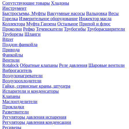
Сопутствующие товары
Хладоны
Инструмент
Быстросъемы, Муфты
Вакуумные насосы
Вальцовка
Весы
Горелка
Измерительное оборудование
Инжектор масла
Коллектора
Муфта Ганзена
Остальное
Припой и флюс
Проколки
Рефко
Течеискатели
Трубогибы
Труборасширители
Труборезы
Шланги
Bitzer
Поддон фанкойла
Привода
Фанкойлы
Вентили
Rotalock
Обратные клапаны
Реле давления
Шаровые вентили
Виброгаситель
Воздухонагреватели
Воздухоохлодители
Гайки, сервисные краны, штуцера
Испарители и конденсаторы
Клапаны
Маслоотделители
Прокладки
Разветвители
Регуляторы давления испарения
Регуляторы давления конденсации
Ресиверы