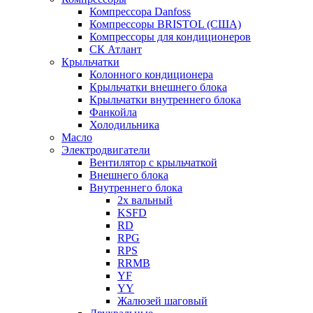
Компрессора Danfoss
Компрессоры BRISTOL (США)
Компрессоры для кондиционеров
СК Атлант
Крыльчатки
Колонного кондиционера
Крыльчатки внешнего блока
Крыльчатки внутреннего блока
Фанкойла
Холодильника
Масло
Электродвигатели
Вентилятор с крыльчаткой
Внешнего блока
Внутреннего блока
2х вальный
KSFD
RD
RPG
RPS
RRMB
YF
YY
Жалюзей шаговый