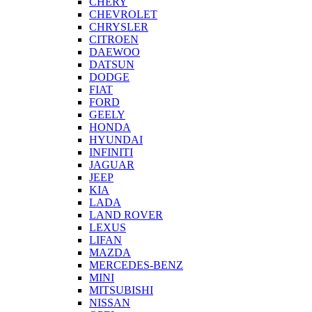
CHERY
CHEVROLET
CHRYSLER
CITROEN
DAEWOO
DATSUN
DODGE
FIAT
FORD
GEELY
HONDA
HYUNDAI
INFINITI
JAGUAR
JEEP
KIA
LADA
LAND ROVER
LEXUS
LIFAN
MAZDA
MERCEDES-BENZ
MINI
MITSUBISHI
NISSAN