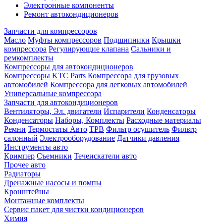
Электронные компоненты
Ремонт автокондиционеров
Запчасти для компрессоров
Масло
Муфты компрессоров
Подшипники
Крышки
компрессора
Регулирующие клапана
Сальники и
ремкомплекты
Компрессоры для автокондиционеров
Компрессоры KTC Parts
Компрессора для грузовых
автомобилей
Компрессора для легковых автомобилей
Универсальные компрессора
Запчасти для автокондиционеров
Вентиляторы, Эл. двигатели
Испарители
Конденсаторы
Конденсаторы
Наборы, Комплекты
Расходные материалы
Ремни
Термостаты Авто
ТРВ
Фильтр осушитель
Фильтр
салонный
Электрооборудование
Датчики давления
Инструменты авто
Кримпер
Съемники
Течеискатели авто
Прочее авто
Радиаторы
Дренажные насосы и помпы
Кронштейны
Монтажные комплекты
Сервис пакет для чистки кондиционеров
Химия