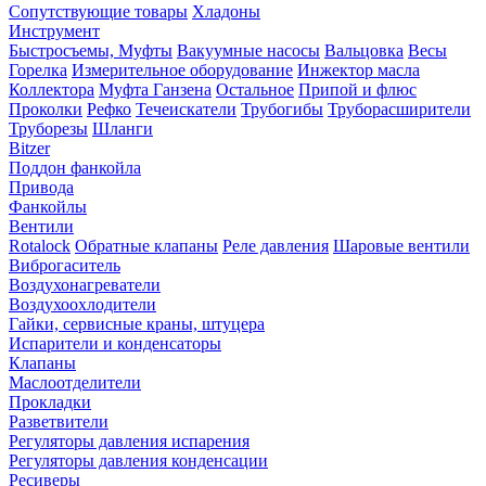
Сопутствующие товары
Хладоны
Инструмент
Быстросъемы, Муфты
Вакуумные насосы
Вальцовка
Весы
Горелка
Измерительное оборудование
Инжектор масла
Коллектора
Муфта Ганзена
Остальное
Припой и флюс
Проколки
Рефко
Течеискатели
Трубогибы
Труборасширители
Труборезы
Шланги
Bitzer
Поддон фанкойла
Привода
Фанкойлы
Вентили
Rotalock
Обратные клапаны
Реле давления
Шаровые вентили
Виброгаситель
Воздухонагреватели
Воздухоохлодители
Гайки, сервисные краны, штуцера
Испарители и конденсаторы
Клапаны
Маслоотделители
Прокладки
Разветвители
Регуляторы давления испарения
Регуляторы давления конденсации
Ресиверы