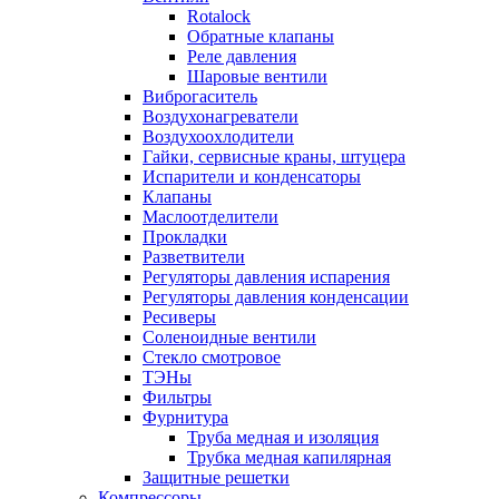
Rotalock
Обратные клапаны
Реле давления
Шаровые вентили
Виброгаситель
Воздухонагреватели
Воздухоохлодители
Гайки, сервисные краны, штуцера
Испарители и конденсаторы
Клапаны
Маслоотделители
Прокладки
Разветвители
Регуляторы давления испарения
Регуляторы давления конденсации
Ресиверы
Соленоидные вентили
Стекло смотровое
ТЭНы
Фильтры
Фурнитура
Труба медная и изоляция
Трубка медная капилярная
Защитные решетки
Компрессоры