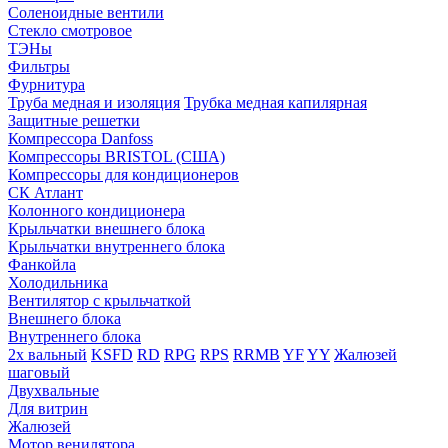
Соленоидные вентили
Стекло смотровое
ТЭНы
Фильтры
Фурнитура
Труба медная и изоляция
Трубка медная капилярная
Защитные решетки
Компрессора Danfoss
Компрессоры BRISTOL (США)
Компрессоры для кондиционеров
СК Атлант
Колонного кондиционера
Крыльчатки внешнего блока
Крыльчатки внутреннего блока
Фанкойла
Холодильника
Вентилятор с крыльчаткой
Внешнего блока
Внутреннего блока
2х вальный
KSFD
RD
RPG
RPS
RRMB
YF
YY
Жалюзей
шаговый
Двухвальные
Для витрин
Жалюзей
Мотор венилятора