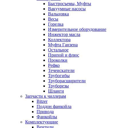
Быстросъемы, Муфты
Вакуумные насосы
Вальцовка
Весы
Горелка
Измерительное оборудование
Инжектор масла
Коллектора
Муфта Ганзена
Остальное
Припой и флюс
Проколки
Рефко
Течеискатели
Трубогибы
Труборасширители
Труборезы
Шланги
Запчасти к чиллерам
Bitzer
Поддон фанкойла
Привода
Фанкойлы
Комплектующие
Вентили