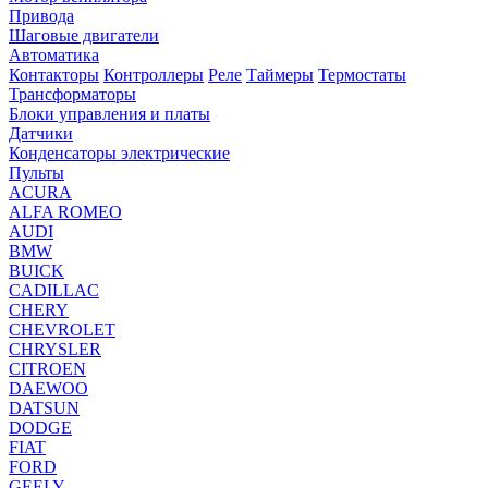
Привода
Шаговые двигатели
Автоматика
Контакторы
Контроллеры
Реле
Таймеры
Термостаты
Трансформаторы
Блоки управления и платы
Датчики
Конденсаторы электрические
Пульты
ACURA
ALFA ROMEO
AUDI
BMW
BUICK
CADILLAC
CHERY
CHEVROLET
CHRYSLER
CITROEN
DAEWOO
DATSUN
DODGE
FIAT
FORD
GEELY