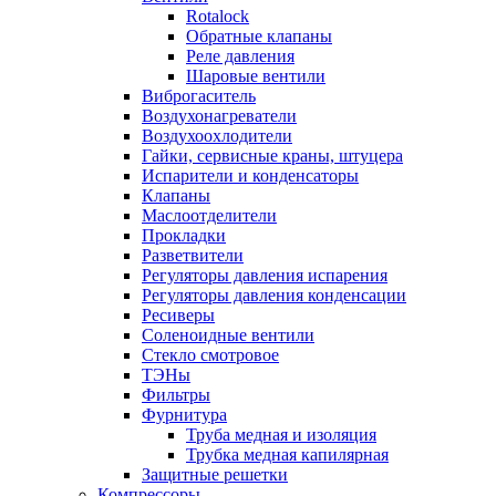
Rotalock
Обратные клапаны
Реле давления
Шаровые вентили
Виброгаситель
Воздухонагреватели
Воздухоохлодители
Гайки, сервисные краны, штуцера
Испарители и конденсаторы
Клапаны
Маслоотделители
Прокладки
Разветвители
Регуляторы давления испарения
Регуляторы давления конденсации
Ресиверы
Соленоидные вентили
Стекло смотровое
ТЭНы
Фильтры
Фурнитура
Труба медная и изоляция
Трубка медная капилярная
Защитные решетки
Компрессоры