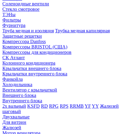
Соленоидные вентили
Стекло смотровое
ТЭНы
Фильтры
Фурнитура
Труба медная и изоляция
Трубка медная капилярная
Защитные решетки
Компрессора Danfoss
Компрессоры BRISTOL (США)
Компрессоры для кондиционеров
СК Атлант
Колонного кондиционера
Крыльчатки внешнего блока
Крыльчатки внутреннего блока
Фанкойла
Холодильника
Вентилятор с крыльчаткой
Внешнего блока
Внутреннего блока
2х вальный
KSFD
RD
RPG
RPS
RRMB
YF
YY
Жалюзей
шаговый
Двухвальные
Для витрин
Жалюзей
Мотор венилятора