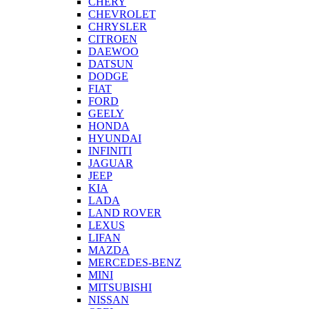
CHERY
CHEVROLET
CHRYSLER
CITROEN
DAEWOO
DATSUN
DODGE
FIAT
FORD
GEELY
HONDA
HYUNDAI
INFINITI
JAGUAR
JEEP
KIA
LADA
LAND ROVER
LEXUS
LIFAN
MAZDA
MERCEDES-BENZ
MINI
MITSUBISHI
NISSAN