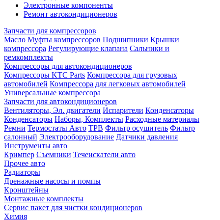
Электронные компоненты
Ремонт автокондиционеров
Запчасти для компрессоров
Масло
Муфты компрессоров
Подшипники
Крышки
компрессора
Регулирующие клапана
Сальники и
ремкомплекты
Компрессоры для автокондиционеров
Компрессоры KTC Parts
Компрессора для грузовых
автомобилей
Компрессора для легковых автомобилей
Универсальные компрессора
Запчасти для автокондиционеров
Вентиляторы, Эл. двигатели
Испарители
Конденсаторы
Конденсаторы
Наборы, Комплекты
Расходные материалы
Ремни
Термостаты Авто
ТРВ
Фильтр осушитель
Фильтр
салонный
Электрооборудование
Датчики давления
Инструменты авто
Кримпер
Съемники
Течеискатели авто
Прочее авто
Радиаторы
Дренажные насосы и помпы
Кронштейны
Монтажные комплекты
Сервис пакет для чистки кондиционеров
Химия