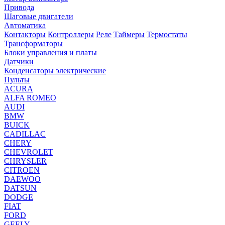
Привода
Шаговые двигатели
Автоматика
Контакторы
Контроллеры
Реле
Таймеры
Термостаты
Трансформаторы
Блоки управления и платы
Датчики
Конденсаторы электрические
Пульты
ACURA
ALFA ROMEO
AUDI
BMW
BUICK
CADILLAC
CHERY
CHEVROLET
CHRYSLER
CITROEN
DAEWOO
DATSUN
DODGE
FIAT
FORD
GEELY