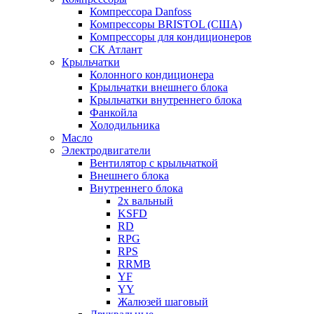
Компрессора Danfoss
Компрессоры BRISTOL (США)
Компрессоры для кондиционеров
СК Атлант
Крыльчатки
Колонного кондиционера
Крыльчатки внешнего блока
Крыльчатки внутреннего блока
Фанкойла
Холодильника
Масло
Электродвигатели
Вентилятор с крыльчаткой
Внешнего блока
Внутреннего блока
2х вальный
KSFD
RD
RPG
RPS
RRMB
YF
YY
Жалюзей шаговый