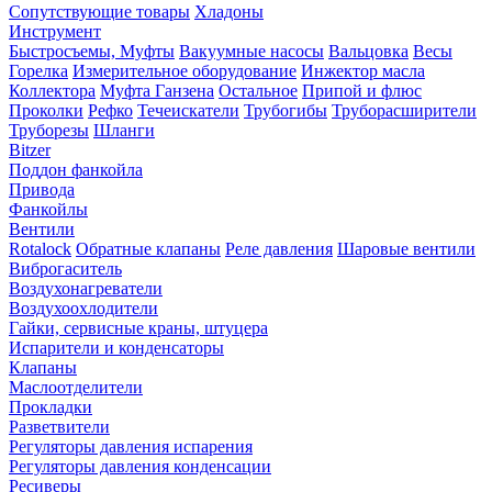
Сопутствующие товары
Хладоны
Инструмент
Быстросъемы, Муфты
Вакуумные насосы
Вальцовка
Весы
Горелка
Измерительное оборудование
Инжектор масла
Коллектора
Муфта Ганзена
Остальное
Припой и флюс
Проколки
Рефко
Течеискатели
Трубогибы
Труборасширители
Труборезы
Шланги
Bitzer
Поддон фанкойла
Привода
Фанкойлы
Вентили
Rotalock
Обратные клапаны
Реле давления
Шаровые вентили
Виброгаситель
Воздухонагреватели
Воздухоохлодители
Гайки, сервисные краны, штуцера
Испарители и конденсаторы
Клапаны
Маслоотделители
Прокладки
Разветвители
Регуляторы давления испарения
Регуляторы давления конденсации
Ресиверы