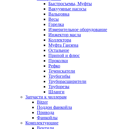
Быстросъемы, Муфты
Вакуумные насосы
Вальцовка
Весы
Горелка
Измерительное оборудование
Инжектор масла
Коллектора
Муфта Ганзена
Остальное
Припой и флюс
Проколки
Рефко
Течеискатели
Трубогибы
Труборасширители
Труборезы
Шланги
Запчасти к чиллерам
Bitzer
Поддон фанкойла
Привода
Фанкойлы
Комплектующие
Вентили