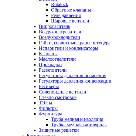
Rotalock
Обратные клапаны
Реле давления
Шаровые вентили
Виброгаситель
Воздухонагреватели
Воздухоохлодители
Гайки, сервисные краны, штуцера
Испарители и конденсаторы
Клапаны
Маслоотделители
Прокладки
Разветвители
Регуляторы давления испарения
Регуляторы давления конденсации
Ресиверы
Соленоидные вентили
Стекло смотровое
ТЭНы
Фильтры
Фурнитура
Труба медная и изоляция
Трубка медная капилярная
Защитные решетки
Компрессоры