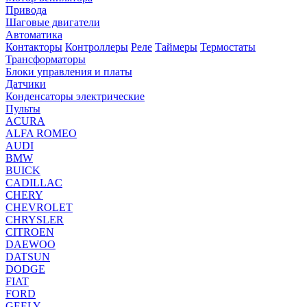
Привода
Шаговые двигатели
Автоматика
Контакторы
Контроллеры
Реле
Таймеры
Термостаты
Трансформаторы
Блоки управления и платы
Датчики
Конденсаторы электрические
Пульты
ACURA
ALFA ROMEO
AUDI
BMW
BUICK
CADILLAC
CHERY
CHEVROLET
CHRYSLER
CITROEN
DAEWOO
DATSUN
DODGE
FIAT
FORD
GEELY