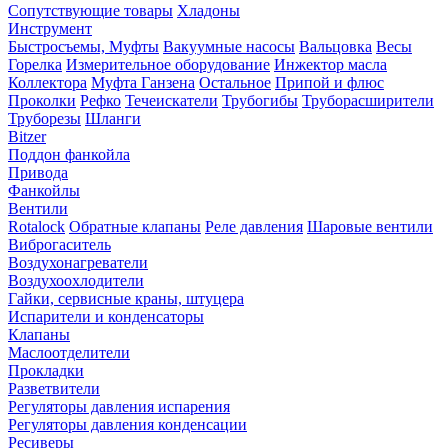
Сопутствующие товары
Хладоны
Инструмент
Быстросъемы, Муфты
Вакуумные насосы
Вальцовка
Весы
Горелка
Измерительное оборудование
Инжектор масла
Коллектора
Муфта Ганзена
Остальное
Припой и флюс
Проколки
Рефко
Течеискатели
Трубогибы
Труборасширители
Труборезы
Шланги
Bitzer
Поддон фанкойла
Привода
Фанкойлы
Вентили
Rotalock
Обратные клапаны
Реле давления
Шаровые вентили
Виброгаситель
Воздухонагреватели
Воздухоохлодители
Гайки, сервисные краны, штуцера
Испарители и конденсаторы
Клапаны
Маслоотделители
Прокладки
Разветвители
Регуляторы давления испарения
Регуляторы давления конденсации
Ресиверы