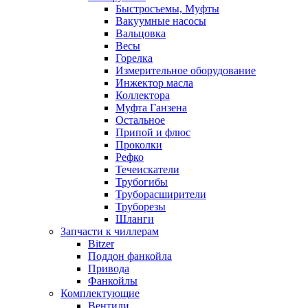
Быстросъемы, Муфты
Вакуумные насосы
Вальцовка
Весы
Горелка
Измерительное оборудование
Инжектор масла
Коллектора
Муфта Ганзена
Остальное
Припой и флюс
Проколки
Рефко
Течеискатели
Трубогибы
Труборасширители
Труборезы
Шланги
Запчасти к чиллерам
Bitzer
Поддон фанкойла
Привода
Фанкойлы
Комплектующие
Вентили