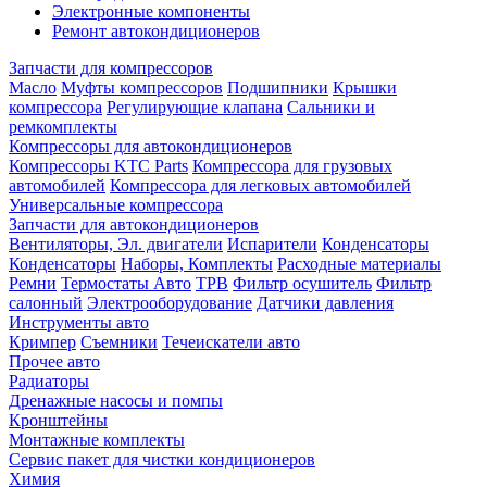
Электронные компоненты
Ремонт автокондиционеров
Запчасти для компрессоров
Масло
Муфты компрессоров
Подшипники
Крышки
компрессора
Регулирующие клапана
Сальники и
ремкомплекты
Компрессоры для автокондиционеров
Компрессоры KTC Parts
Компрессора для грузовых
автомобилей
Компрессора для легковых автомобилей
Универсальные компрессора
Запчасти для автокондиционеров
Вентиляторы, Эл. двигатели
Испарители
Конденсаторы
Конденсаторы
Наборы, Комплекты
Расходные материалы
Ремни
Термостаты Авто
ТРВ
Фильтр осушитель
Фильтр
салонный
Электрооборудование
Датчики давления
Инструменты авто
Кримпер
Съемники
Течеискатели авто
Прочее авто
Радиаторы
Дренажные насосы и помпы
Кронштейны
Монтажные комплекты
Сервис пакет для чистки кондиционеров
Химия