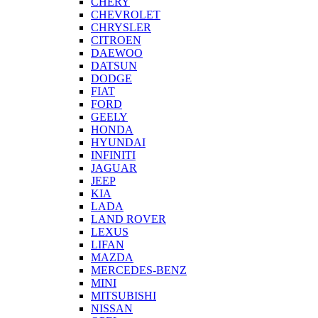
CHERY
CHEVROLET
CHRYSLER
CITROEN
DAEWOO
DATSUN
DODGE
FIAT
FORD
GEELY
HONDA
HYUNDAI
INFINITI
JAGUAR
JEEP
KIA
LADA
LAND ROVER
LEXUS
LIFAN
MAZDA
MERCEDES-BENZ
MINI
MITSUBISHI
NISSAN