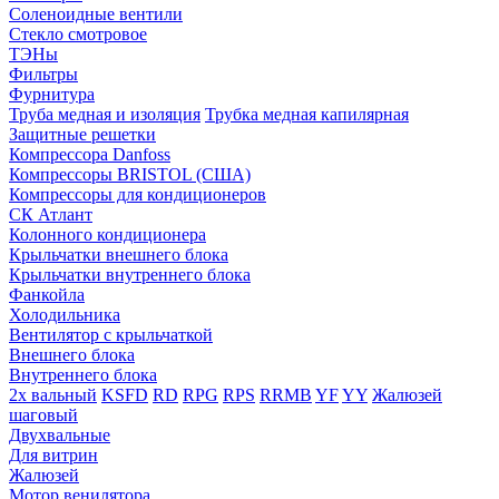
Соленоидные вентили
Стекло смотровое
ТЭНы
Фильтры
Фурнитура
Труба медная и изоляция
Трубка медная капилярная
Защитные решетки
Компрессора Danfoss
Компрессоры BRISTOL (США)
Компрессоры для кондиционеров
СК Атлант
Колонного кондиционера
Крыльчатки внешнего блока
Крыльчатки внутреннего блока
Фанкойла
Холодильника
Вентилятор с крыльчаткой
Внешнего блока
Внутреннего блока
2х вальный
KSFD
RD
RPG
RPS
RRMB
YF
YY
Жалюзей
шаговый
Двухвальные
Для витрин
Жалюзей
Мотор венилятора