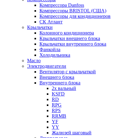
Компрессора Danfoss
Компрессоры BRISTOL (США)
Компрессоры для кондиционеров
СК Атлант
Крыльчатки
Колонного кондиционера
Крыльчатки внешнего блока
Крыльчатки внутреннего блока
Фанкойла
Холодильника
Масло
Электродвигатели
Вентилятор с крыльчаткой
Внешнего блока
Внутреннего блока
2х вальный
KSFD
RD
RPG
RPS
RRMB
YF
YY
Жалюзей шаговый