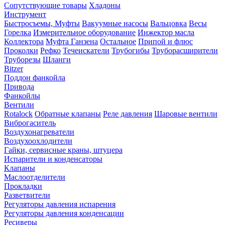
Сопутствующие товары
Хладоны
Инструмент
Быстросъемы, Муфты
Вакуумные насосы
Вальцовка
Весы
Горелка
Измерительное оборудование
Инжектор масла
Коллектора
Муфта Ганзена
Остальное
Припой и флюс
Проколки
Рефко
Течеискатели
Трубогибы
Труборасширители
Труборезы
Шланги
Bitzer
Поддон фанкойла
Привода
Фанкойлы
Вентили
Rotalock
Обратные клапаны
Реле давления
Шаровые вентили
Виброгаситель
Воздухонагреватели
Воздухоохлодители
Гайки, сервисные краны, штуцера
Испарители и конденсаторы
Клапаны
Маслоотделители
Прокладки
Разветвители
Регуляторы давления испарения
Регуляторы давления конденсации
Ресиверы