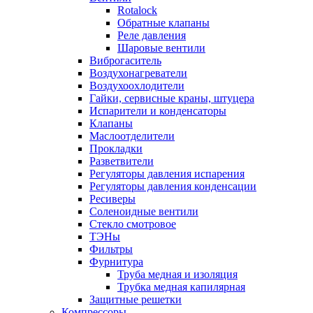
Rotalock
Обратные клапаны
Реле давления
Шаровые вентили
Виброгаситель
Воздухонагреватели
Воздухоохлодители
Гайки, сервисные краны, штуцера
Испарители и конденсаторы
Клапаны
Маслоотделители
Прокладки
Разветвители
Регуляторы давления испарения
Регуляторы давления конденсации
Ресиверы
Соленоидные вентили
Стекло смотровое
ТЭНы
Фильтры
Фурнитура
Труба медная и изоляция
Трубка медная капилярная
Защитные решетки
Компрессоры