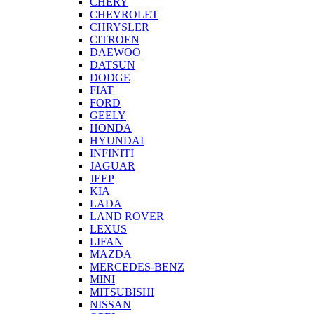
CHERY
CHEVROLET
CHRYSLER
CITROEN
DAEWOO
DATSUN
DODGE
FIAT
FORD
GEELY
HONDA
HYUNDAI
INFINITI
JAGUAR
JEEP
KIA
LADA
LAND ROVER
LEXUS
LIFAN
MAZDA
MERCEDES-BENZ
MINI
MITSUBISHI
NISSAN