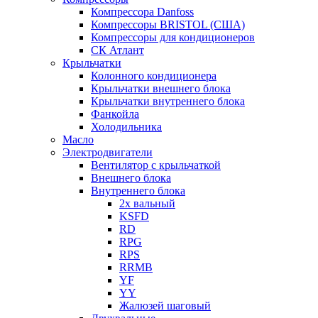
Компрессора Danfoss
Компрессоры BRISTOL (США)
Компрессоры для кондиционеров
СК Атлант
Крыльчатки
Колонного кондиционера
Крыльчатки внешнего блока
Крыльчатки внутреннего блока
Фанкойла
Холодильника
Масло
Электродвигатели
Вентилятор с крыльчаткой
Внешнего блока
Внутреннего блока
2х вальный
KSFD
RD
RPG
RPS
RRMB
YF
YY
Жалюзей шаговый