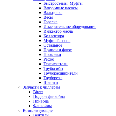
Быстросъемы, Муфты
Вакуумные насосы
Вальцовка
Весы
Горелка
Измерительное оборудование
Инжектор масла
Коллектора
Муфта Ганзена
Остальное
Припой и флюс
Проколки
Рефко
Течеискатели
Трубогибы
Труборасширители
Труборезы
Шланги
Запчасти к чиллерам
Bitzer
Поддон фанкойла
Привода
Фанкойлы
Комплектующие
Вентили