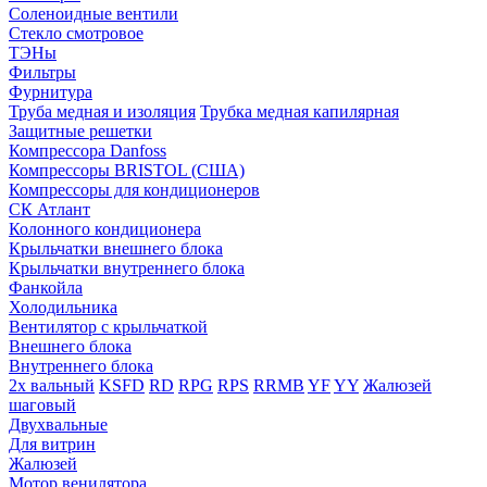
Соленоидные вентили
Стекло смотровое
ТЭНы
Фильтры
Фурнитура
Труба медная и изоляция
Трубка медная капилярная
Защитные решетки
Компрессора Danfoss
Компрессоры BRISTOL (США)
Компрессоры для кондиционеров
СК Атлант
Колонного кондиционера
Крыльчатки внешнего блока
Крыльчатки внутреннего блока
Фанкойла
Холодильника
Вентилятор с крыльчаткой
Внешнего блока
Внутреннего блока
2х вальный
KSFD
RD
RPG
RPS
RRMB
YF
YY
Жалюзей
шаговый
Двухвальные
Для витрин
Жалюзей
Мотор венилятора