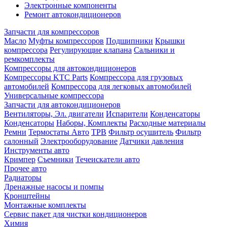
Электронные компоненты
Ремонт автокондиционеров
Запчасти для компрессоров
Масло
Муфты компрессоров
Подшипники
Крышки
компрессора
Регулирующие клапана
Сальники и
ремкомплекты
Компрессоры для автокондиционеров
Компрессоры KTC Parts
Компрессора для грузовых
автомобилей
Компрессора для легковых автомобилей
Универсальные компрессора
Запчасти для автокондиционеров
Вентиляторы, Эл. двигатели
Испарители
Конденсаторы
Конденсаторы
Наборы, Комплекты
Расходные материалы
Ремни
Термостаты Авто
ТРВ
Фильтр осушитель
Фильтр
салонный
Электрооборудование
Датчики давления
Инструменты авто
Кримпер
Съемники
Течеискатели авто
Прочее авто
Радиаторы
Дренажные насосы и помпы
Кронштейны
Монтажные комплекты
Сервис пакет для чистки кондиционеров
Химия