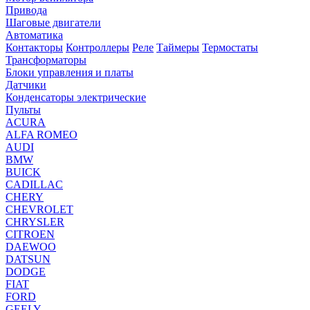
Привода
Шаговые двигатели
Автоматика
Контакторы
Контроллеры
Реле
Таймеры
Термостаты
Трансформаторы
Блоки управления и платы
Датчики
Конденсаторы электрические
Пульты
ACURA
ALFA ROMEO
AUDI
BMW
BUICK
CADILLAC
CHERY
CHEVROLET
CHRYSLER
CITROEN
DAEWOO
DATSUN
DODGE
FIAT
FORD
GEELY