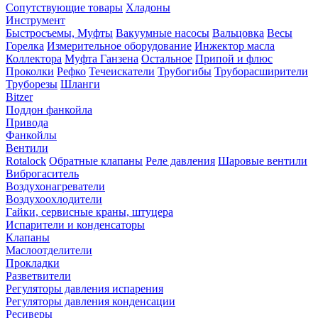
Сопутствующие товары
Хладоны
Инструмент
Быстросъемы, Муфты
Вакуумные насосы
Вальцовка
Весы
Горелка
Измерительное оборудование
Инжектор масла
Коллектора
Муфта Ганзена
Остальное
Припой и флюс
Проколки
Рефко
Течеискатели
Трубогибы
Труборасширители
Труборезы
Шланги
Bitzer
Поддон фанкойла
Привода
Фанкойлы
Вентили
Rotalock
Обратные клапаны
Реле давления
Шаровые вентили
Виброгаситель
Воздухонагреватели
Воздухоохлодители
Гайки, сервисные краны, штуцера
Испарители и конденсаторы
Клапаны
Маслоотделители
Прокладки
Разветвители
Регуляторы давления испарения
Регуляторы давления конденсации
Ресиверы