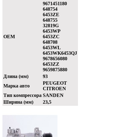
9671451180
648754
6453ZE
648755
32819G
6453WP
OEM
6453ZC
648708
6453WL
6453WK6453QJ
9678656080
6453ZZ
9659875880
Длина (мм)
93
PEUGEOT
Марка авто
CITROEN
Тип компрессора
SANDEN
Ширина (мм)
23,5