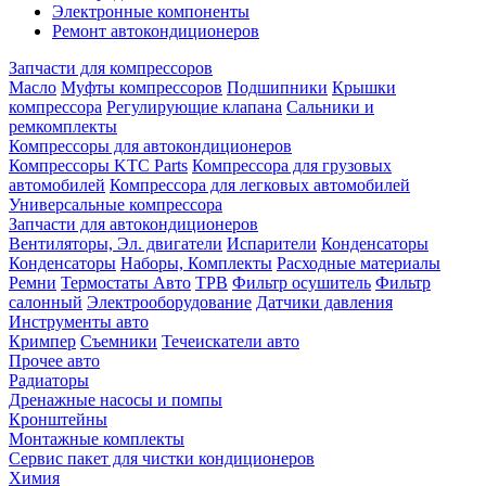
Электронные компоненты
Ремонт автокондиционеров
Запчасти для компрессоров
Масло
Муфты компрессоров
Подшипники
Крышки
компрессора
Регулирующие клапана
Сальники и
ремкомплекты
Компрессоры для автокондиционеров
Компрессоры KTC Parts
Компрессора для грузовых
автомобилей
Компрессора для легковых автомобилей
Универсальные компрессора
Запчасти для автокондиционеров
Вентиляторы, Эл. двигатели
Испарители
Конденсаторы
Конденсаторы
Наборы, Комплекты
Расходные материалы
Ремни
Термостаты Авто
ТРВ
Фильтр осушитель
Фильтр
салонный
Электрооборудование
Датчики давления
Инструменты авто
Кримпер
Съемники
Течеискатели авто
Прочее авто
Радиаторы
Дренажные насосы и помпы
Кронштейны
Монтажные комплекты
Сервис пакет для чистки кондиционеров
Химия