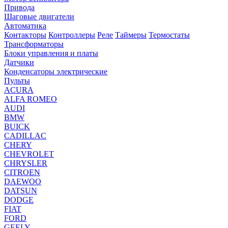
Привода
Шаговые двигатели
Автоматика
Контакторы
Контроллеры
Реле
Таймеры
Термостаты
Трансформаторы
Блоки управления и платы
Датчики
Конденсаторы электрические
Пульты
ACURA
ALFA ROMEO
AUDI
BMW
BUICK
CADILLAC
CHERY
CHEVROLET
CHRYSLER
CITROEN
DAEWOO
DATSUN
DODGE
FIAT
FORD
GEELY