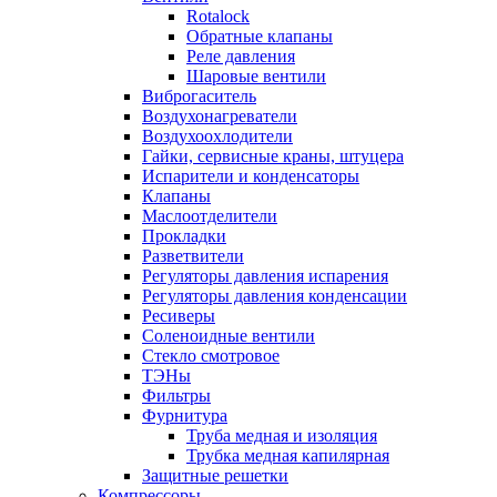
Rotalock
Обратные клапаны
Реле давления
Шаровые вентили
Виброгаситель
Воздухонагреватели
Воздухоохлодители
Гайки, сервисные краны, штуцера
Испарители и конденсаторы
Клапаны
Маслоотделители
Прокладки
Разветвители
Регуляторы давления испарения
Регуляторы давления конденсации
Ресиверы
Соленоидные вентили
Стекло смотровое
ТЭНы
Фильтры
Фурнитура
Труба медная и изоляция
Трубка медная капилярная
Защитные решетки
Компрессоры