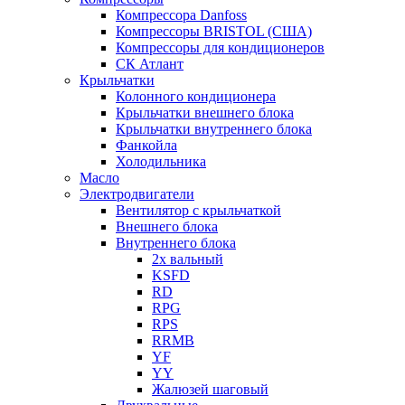
Компрессора Danfoss
Компрессоры BRISTOL (США)
Компрессоры для кондиционеров
СК Атлант
Крыльчатки
Колонного кондиционера
Крыльчатки внешнего блока
Крыльчатки внутреннего блока
Фанкойла
Холодильника
Масло
Электродвигатели
Вентилятор с крыльчаткой
Внешнего блока
Внутреннего блока
2х вальный
KSFD
RD
RPG
RPS
RRMB
YF
YY
Жалюзей шаговый