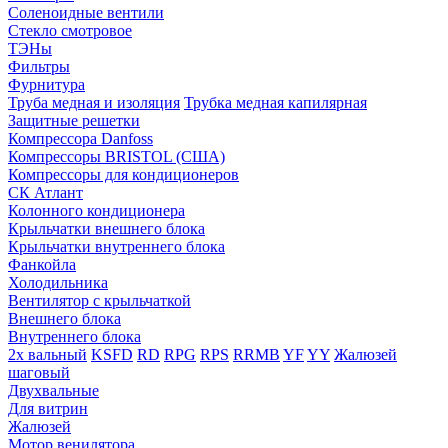
Соленоидные вентили
Стекло смотровое
ТЭНы
Фильтры
Фурнитура
Труба медная и изоляция
Трубка медная капилярная
Защитные решетки
Компрессора Danfoss
Компрессоры BRISTOL (США)
Компрессоры для кондиционеров
СК Атлант
Колонного кондиционера
Крыльчатки внешнего блока
Крыльчатки внутреннего блока
Фанкойла
Холодильника
Вентилятор с крыльчаткой
Внешнего блока
Внутреннего блока
2х вальный
KSFD
RD
RPG
RPS
RRMB
YF
YY
Жалюзей
шаговый
Двухвальные
Для витрин
Жалюзей
Мотор венилятора