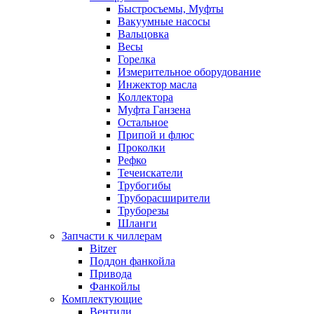
Быстросъемы, Муфты
Вакуумные насосы
Вальцовка
Весы
Горелка
Измерительное оборудование
Инжектор масла
Коллектора
Муфта Ганзена
Остальное
Припой и флюс
Проколки
Рефко
Течеискатели
Трубогибы
Труборасширители
Труборезы
Шланги
Запчасти к чиллерам
Bitzer
Поддон фанкойла
Привода
Фанкойлы
Комплектующие
Вентили