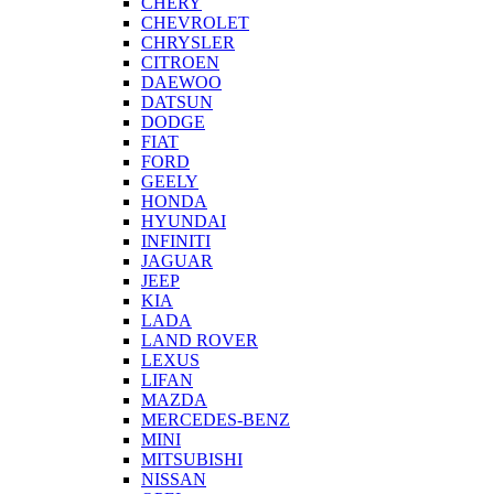
CHERY
CHEVROLET
CHRYSLER
CITROEN
DAEWOO
DATSUN
DODGE
FIAT
FORD
GEELY
HONDA
HYUNDAI
INFINITI
JAGUAR
JEEP
KIA
LADA
LAND ROVER
LEXUS
LIFAN
MAZDA
MERCEDES-BENZ
MINI
MITSUBISHI
NISSAN