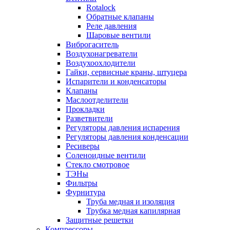
Rotalock
Обратные клапаны
Реле давления
Шаровые вентили
Виброгаситель
Воздухонагреватели
Воздухоохлодители
Гайки, сервисные краны, штуцера
Испарители и конденсаторы
Клапаны
Маслоотделители
Прокладки
Разветвители
Регуляторы давления испарения
Регуляторы давления конденсации
Ресиверы
Соленоидные вентили
Стекло смотровое
ТЭНы
Фильтры
Фурнитура
Труба медная и изоляция
Трубка медная капилярная
Защитные решетки
Компрессоры