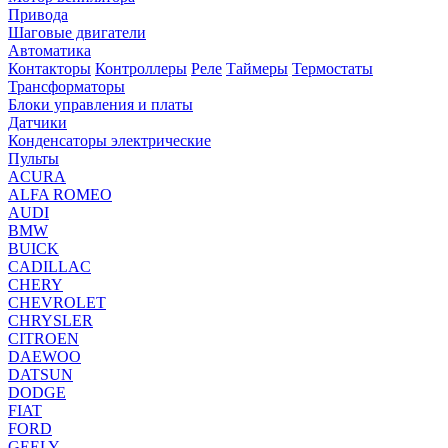
Привода
Шаговые двигатели
Автоматика
Контакторы
Контроллеры
Реле
Таймеры
Термостаты
Трансформаторы
Блоки управления и платы
Датчики
Конденсаторы электрические
Пульты
ACURA
ALFA ROMEO
AUDI
BMW
BUICK
CADILLAC
CHERY
CHEVROLET
CHRYSLER
CITROEN
DAEWOO
DATSUN
DODGE
FIAT
FORD
GEELY