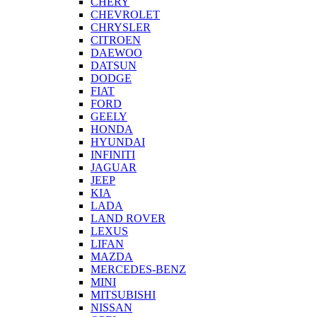
CHERY
CHEVROLET
CHRYSLER
CITROEN
DAEWOO
DATSUN
DODGE
FIAT
FORD
GEELY
HONDA
HYUNDAI
INFINITI
JAGUAR
JEEP
KIA
LADA
LAND ROVER
LEXUS
LIFAN
MAZDA
MERCEDES-BENZ
MINI
MITSUBISHI
NISSAN