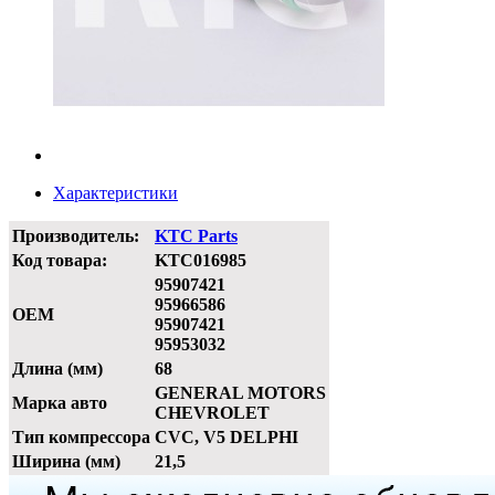
Характеристики
Производитель:
KTC Parts
Код товара:
KTC016985
95907421
95966586
OEM
95907421
95953032
Длина (мм)
68
GENERAL MOTORS
Марка авто
CHEVROLET
Тип компрессора
CVC, V5 DELPHI
Ширина (мм)
21,5