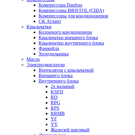
Компрессора Danfoss
Компрессоры BRISTOL (США)
Компрессоры для кондиционеров
СК Атлант
Крыльчатки
Колонного кондиционера
Крыльчатки внешнего блока
Крыльчатки внутреннего блока
Фанкойла
Холодильника
Масло
Электродвигатели
Вентилятор с крыльчаткой
Внешнего блока
Внутреннего блока
2х вальный
KSFD
RD
RPG
RPS
RRMB
YF
YY
Жалюзей шаговый