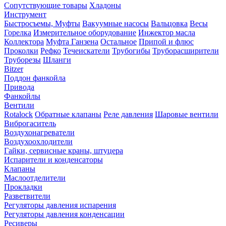
Сопутствующие товары
Хладоны
Инструмент
Быстросъемы, Муфты
Вакуумные насосы
Вальцовка
Весы
Горелка
Измерительное оборудование
Инжектор масла
Коллектора
Муфта Ганзена
Остальное
Припой и флюс
Проколки
Рефко
Течеискатели
Трубогибы
Труборасширители
Труборезы
Шланги
Bitzer
Поддон фанкойла
Привода
Фанкойлы
Вентили
Rotalock
Обратные клапаны
Реле давления
Шаровые вентили
Виброгаситель
Воздухонагреватели
Воздухоохлодители
Гайки, сервисные краны, штуцера
Испарители и конденсаторы
Клапаны
Маслоотделители
Прокладки
Разветвители
Регуляторы давления испарения
Регуляторы давления конденсации
Ресиверы