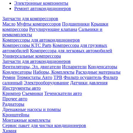
Электронные компоненты
Ремонт автокондиционеров
Запчасти для компрессоров
Масло
Муфты компрессоров
Подшипники
Крышки
компрессора
Регулирующие клапана
Сальники и
ремкомплекты
Компрессоры для автокондиционеров
Компрессоры KTC Parts
Компрессора для грузовых
автомобилей
Компрессора для легковых автомобилей
Универсальные компрессора
Запчасти для автокондиционеров
Вентиляторы, Эл. двигатели
Испарители
Конденсаторы
Конденсаторы
Наборы, Комплекты
Расходные материалы
Ремни
Термостаты Авто
ТРВ
Фильтр осушитель
Фильтр
салонный
Электрооборудование
Датчики давления
Инструменты авто
Кримпер
Съемники
Течеискатели авто
Прочее авто
Радиаторы
Дренажные насосы и помпы
Кронштейны
Монтажные комплекты
Сервис пакет для чистки кондиционеров
Химия