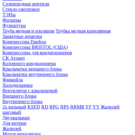
Соленоидные вентили
Стекло смотровое
ТЭНы
Фильтры
Фурнитура
Труба медная и изоляция
Трубка медная капилярная
Защитные решетки
Компрессора Danfoss
Компрессоры BRISTOL (США)
Компрессоры для кондиционеров
СК Атлант
Колонного кондиционера
Крыльчатки внешнего блока
Крыльчатки внутреннего блока
Фанкойла
Холодильника
Вентилятор с крыльчаткой
Внешнего блока
Внутреннего блока
2х вальный
KSFD
RD
RPG
RPS
RRMB
YF
YY
Жалюзей
шаговый
Двухвальные
Для витрин
Жалюзей
Мотор венилятора