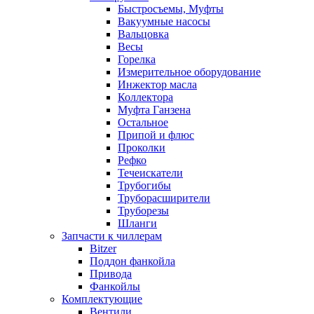
Быстросъемы, Муфты
Вакуумные насосы
Вальцовка
Весы
Горелка
Измерительное оборудование
Инжектор масла
Коллектора
Муфта Ганзена
Остальное
Припой и флюс
Проколки
Рефко
Течеискатели
Трубогибы
Труборасширители
Труборезы
Шланги
Запчасти к чиллерам
Bitzer
Поддон фанкойла
Привода
Фанкойлы
Комплектующие
Вентили