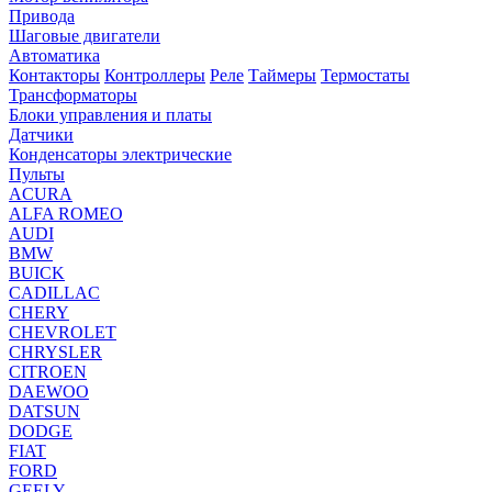
Привода
Шаговые двигатели
Автоматика
Контакторы
Контроллеры
Реле
Таймеры
Термостаты
Трансформаторы
Блоки управления и платы
Датчики
Конденсаторы электрические
Пульты
ACURA
ALFA ROMEO
AUDI
BMW
BUICK
CADILLAC
CHERY
CHEVROLET
CHRYSLER
CITROEN
DAEWOO
DATSUN
DODGE
FIAT
FORD
GEELY