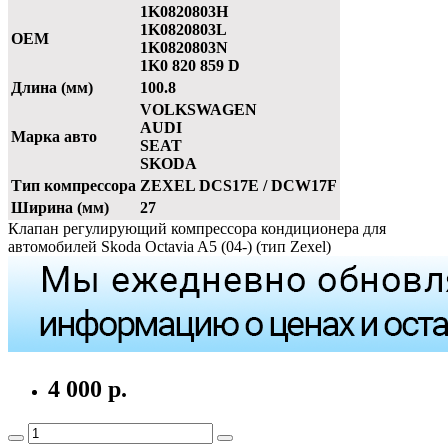
1K0820803H
1K0820803L
OEM
1K0820803N
1K0 820 859 D
Длина (мм)
100.8
VOLKSWAGEN
AUDI
Марка авто
SEAT
SKODA
Тип компрессора
ZEXEL DCS17E / DCW17F
Ширина (мм)
27
Клапан регулирующий компрессора кондиционера для
автомобилей Skoda Octavia A5 (04-) (тип Zexel)
4 000 р.