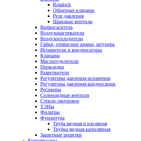
Rotalock
Обратные клапаны
Реле давления
Шаровые вентили
Виброгаситель
Воздухонагреватели
Воздухоохлодители
Гайки, сервисные краны, штуцера
Испарители и конденсаторы
Клапаны
Маслоотделители
Прокладки
Разветвители
Регуляторы давления испарения
Регуляторы давления конденсации
Ресиверы
Соленоидные вентили
Стекло смотровое
ТЭНы
Фильтры
Фурнитура
Труба медная и изоляция
Трубка медная капилярная
Защитные решетки
Компрессоры