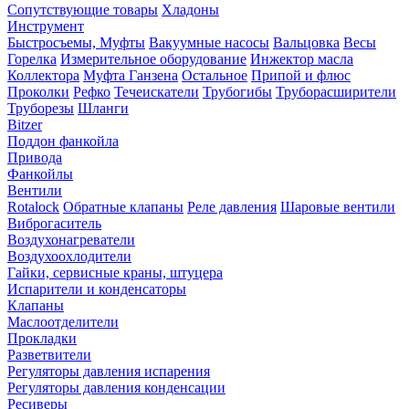
Сопутствующие товары
Хладоны
Инструмент
Быстросъемы, Муфты
Вакуумные насосы
Вальцовка
Весы
Горелка
Измерительное оборудование
Инжектор масла
Коллектора
Муфта Ганзена
Остальное
Припой и флюс
Проколки
Рефко
Течеискатели
Трубогибы
Труборасширители
Труборезы
Шланги
Bitzer
Поддон фанкойла
Привода
Фанкойлы
Вентили
Rotalock
Обратные клапаны
Реле давления
Шаровые вентили
Виброгаситель
Воздухонагреватели
Воздухоохлодители
Гайки, сервисные краны, штуцера
Испарители и конденсаторы
Клапаны
Маслоотделители
Прокладки
Разветвители
Регуляторы давления испарения
Регуляторы давления конденсации
Ресиверы