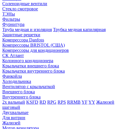
Соленоидные вентили
Стекло смотровое
ТЭНы
Фильтры
Фурнитура
Труба медная и изоляция
Трубка медная капилярная
Защитные решетки
Компрессора Danfoss
Компрессоры BRISTOL (США)
Компрессоры для кондиционеров
СК Атлант
Колонного кондиционера
Крыльчатки внешнего блока
Крыльчатки внутреннего блока
Фанкойла
Холодильника
Вентилятор с крыльчаткой
Внешнего блока
Внутреннего блока
2х вальный
KSFD
RD
RPG
RPS
RRMB
YF
YY
Жалюзей
шаговый
Двухвальные
Для витрин
Жалюзей
Мотор венилятора