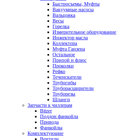
Быстросъемы, Муфты
Вакуумные насосы
Вальцовка
Весы
Горелка
Измерительное оборудование
Инжектор масла
Коллектора
Муфта Ганзена
Остальное
Припой и флюс
Проколки
Рефко
Течеискатели
Трубогибы
Труборасширители
Труборезы
Шланги
Запчасти к чиллерам
Bitzer
Поддон фанкойла
Привода
Фанкойлы
Комплектующие
Вентили