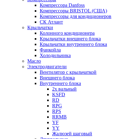
Компрессора Danfoss
Компрессоры BRISTOL (США)
Компрессоры для кондиционеров
СК Атлант
Крыльчатки
Колонного кондиционера
Крыльчатки внешнего блока
Крыльчатки внутреннего блока
Фанкойла
Холодильника
Масло
Электродвигатели
Вентилятор с крыльчаткой
Внешнего блока
Внутреннего блока
2х вальный
KSFD
RD
RPG
RPS
RRMB
YF
YY
Жалюзей шаговый