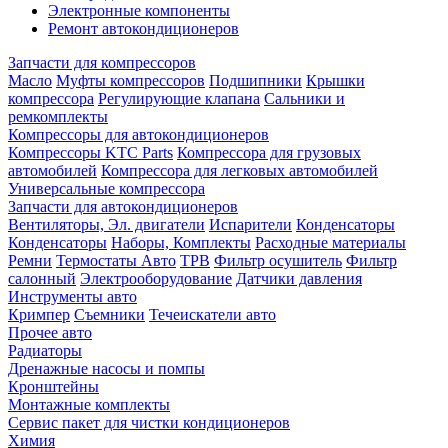
Электронные компоненты
Ремонт автокондиционеров
Запчасти для компрессоров
Масло
Муфты компрессоров
Подшипники
Крышки
компрессора
Регулирующие клапана
Сальники и
ремкомплекты
Компрессоры для автокондиционеров
Компрессоры KTC Parts
Компрессора для грузовых
автомобилей
Компрессора для легковых автомобилей
Универсальные компрессора
Запчасти для автокондиционеров
Вентиляторы, Эл. двигатели
Испарители
Конденсаторы
Конденсаторы
Наборы, Комплекты
Расходные материалы
Ремни
Термостаты Авто
ТРВ
Фильтр осушитель
Фильтр
салонный
Электрооборудование
Датчики давления
Инструменты авто
Кримпер
Съемники
Течеискатели авто
Прочее авто
Радиаторы
Дренажные насосы и помпы
Кронштейны
Монтажные комплекты
Сервис пакет для чистки кондиционеров
Химия