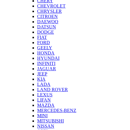
CHERY
CHEVROLET
CHRYSLER
CITROEN
DAEWOO
DATSUN
DODGE
FIAT
FORD
GEELY
HONDA
HYUNDAI
INFINITI
JAGUAR
JEEP
KIA
LADA
LAND ROVER
LEXUS
LIFAN
MAZDA
MERCEDES-BENZ
MINI
MITSUBISHI
NISSAN