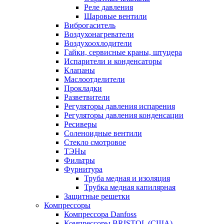
Реле давления
Шаровые вентили
Виброгаситель
Воздухонагреватели
Воздухоохлодители
Гайки, сервисные краны, штуцера
Испарители и конденсаторы
Клапаны
Маслоотделители
Прокладки
Разветвители
Регуляторы давления испарения
Регуляторы давления конденсации
Ресиверы
Соленоидные вентили
Стекло смотровое
ТЭНы
Фильтры
Фурнитура
Труба медная и изоляция
Трубка медная капилярная
Защитные решетки
Компрессоры
Компрессора Danfoss
Компрессоры BRISTOL (США)