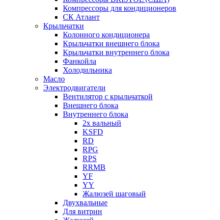
Компрессоры для кондиционеров
СК Атлант
Крыльчатки
Колонного кондиционера
Крыльчатки внешнего блока
Крыльчатки внутреннего блока
Фанкойла
Холодильника
Масло
Электродвигатели
Вентилятор с крыльчаткой
Внешнего блока
Внутреннего блока
2х вальный
KSFD
RD
RPG
RPS
RRMB
YF
YY
Жалюзей шаговый
Двухвальные
Для витрин