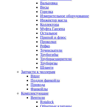
Вальцовка
Весы
Горелка
Измерительное оборудование
Инжектор масла
Коллектора
Муфта Ганзена
Остальное
Припой и флюс
Проколки
Рефко
Течеискатели
Трубогибы
Труборасширители
Труборезы
Шланги
Запчасти к чиллерам
Bitzer
Поддон фанкойла
Привода
Фанкойлы
Комплектующие
Вентили
Rotalock
Обратные клапаны