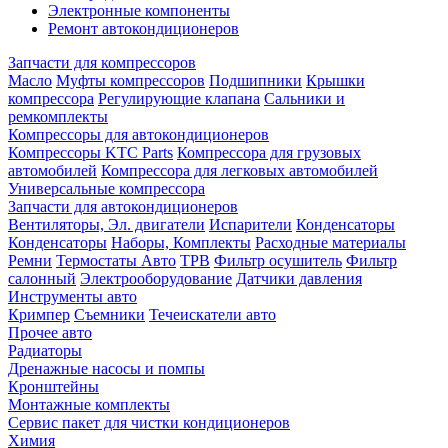
Электронные компоненты
Ремонт автокондиционеров
Запчасти для компрессоров
Масло
Муфты компрессоров
Подшипники
Крышки
компрессора
Регулирующие клапана
Сальники и
ремкомплекты
Компрессоры для автокондиционеров
Компрессоры KTC Parts
Компрессора для грузовых
автомобилей
Компрессора для легковых автомобилей
Универсальные компрессора
Запчасти для автокондиционеров
Вентиляторы, Эл. двигатели
Испарители
Конденсаторы
Конденсаторы
Наборы, Комплекты
Расходные материалы
Ремни
Термостаты Авто
ТРВ
Фильтр осушитель
Фильтр
салонный
Электрооборудование
Датчики давления
Инструменты авто
Кримпер
Съемники
Течеискатели авто
Прочее авто
Радиаторы
Дренажные насосы и помпы
Кронштейны
Монтажные комплекты
Сервис пакет для чистки кондиционеров
Химия