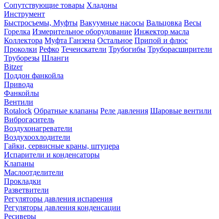
Сопутствующие товары
Хладоны
Инструмент
Быстросъемы, Муфты
Вакуумные насосы
Вальцовка
Весы
Горелка
Измерительное оборудование
Инжектор масла
Коллектора
Муфта Ганзена
Остальное
Припой и флюс
Проколки
Рефко
Течеискатели
Трубогибы
Труборасширители
Труборезы
Шланги
Bitzer
Поддон фанкойла
Привода
Фанкойлы
Вентили
Rotalock
Обратные клапаны
Реле давления
Шаровые вентили
Виброгаситель
Воздухонагреватели
Воздухоохлодители
Гайки, сервисные краны, штуцера
Испарители и конденсаторы
Клапаны
Маслоотделители
Прокладки
Разветвители
Регуляторы давления испарения
Регуляторы давления конденсации
Ресиверы