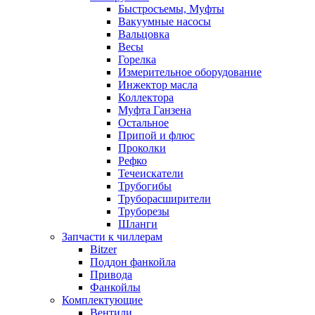
Быстросъемы, Муфты
Вакуумные насосы
Вальцовка
Весы
Горелка
Измерительное оборудование
Инжектор масла
Коллектора
Муфта Ганзена
Остальное
Припой и флюс
Проколки
Рефко
Течеискатели
Трубогибы
Труборасширители
Труборезы
Шланги
Запчасти к чиллерам
Bitzer
Поддон фанкойла
Привода
Фанкойлы
Комплектующие
Вентили