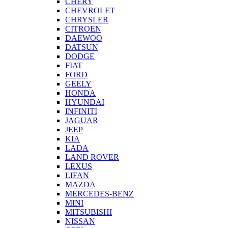
CHERY
CHEVROLET
CHRYSLER
CITROEN
DAEWOO
DATSUN
DODGE
FIAT
FORD
GEELY
HONDA
HYUNDAI
INFINITI
JAGUAR
JEEP
KIA
LADA
LAND ROVER
LEXUS
LIFAN
MAZDA
MERCEDES-BENZ
MINI
MITSUBISHI
NISSAN