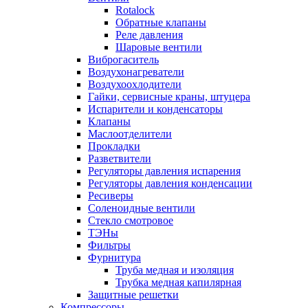
Rotalock
Обратные клапаны
Реле давления
Шаровые вентили
Виброгаситель
Воздухонагреватели
Воздухоохлодители
Гайки, сервисные краны, штуцера
Испарители и конденсаторы
Клапаны
Маслоотделители
Прокладки
Разветвители
Регуляторы давления испарения
Регуляторы давления конденсации
Ресиверы
Соленоидные вентили
Стекло смотровое
ТЭНы
Фильтры
Фурнитура
Труба медная и изоляция
Трубка медная капилярная
Защитные решетки
Компрессоры