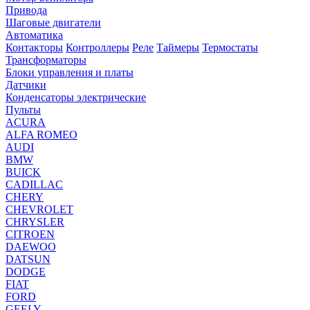
Привода
Шаговые двигатели
Автоматика
Контакторы
Контроллеры
Реле
Таймеры
Термостаты
Трансформаторы
Блоки управления и платы
Датчики
Конденсаторы электрические
Пульты
ACURA
ALFA ROMEO
AUDI
BMW
BUICK
CADILLAC
CHERY
CHEVROLET
CHRYSLER
CITROEN
DAEWOO
DATSUN
DODGE
FIAT
FORD
GEELY