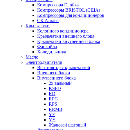
Компрессора Danfoss
Компрессоры BRISTOL (США)
Компрессоры для кондиционеров
СК Атлант
Крыльчатки
Колонного кондиционера
Крыльчатки внешнего блока
Крыльчатки внутреннего блока
Фанкойла
Холодильника
Масло
Электродвигатели
Вентилятор с крыльчаткой
Внешнего блока
Внутреннего блока
2х вальный
KSFD
RD
RPG
RPS
RRMB
YF
YY
Жалюзей шаговый