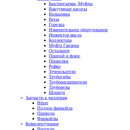
Быстросъемы, Муфты
Вакуумные насосы
Вальцовка
Весы
Горелка
Измерительное оборудование
Инжектор масла
Коллектора
Муфта Ганзена
Остальное
Припой и флюс
Проколки
Рефко
Течеискатели
Трубогибы
Труборасширители
Труборезы
Шланги
Запчасти к чиллерам
Bitzer
Поддон фанкойла
Привода
Фанкойлы
Комплектующие
Вентили