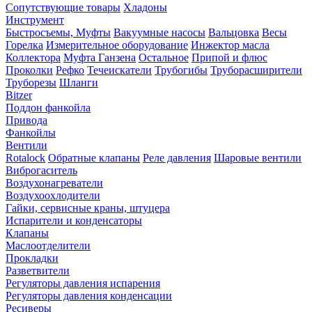
Сопутствующие товары
Хладоны
Инструмент
Быстросъемы, Муфты
Вакуумные насосы
Вальцовка
Весы
Горелка
Измерительное оборудование
Инжектор масла
Коллектора
Муфта Ганзена
Остальное
Припой и флюс
Проколки
Рефко
Течеискатели
Трубогибы
Труборасширители
Труборезы
Шланги
Bitzer
Поддон фанкойла
Привода
Фанкойлы
Вентили
Rotalock
Обратные клапаны
Реле давления
Шаровые вентили
Виброгаситель
Воздухонагреватели
Воздухоохлодители
Гайки, сервисные краны, штуцера
Испарители и конденсаторы
Клапаны
Маслоотделители
Прокладки
Разветвители
Регуляторы давления испарения
Регуляторы давления конденсации
Ресиверы