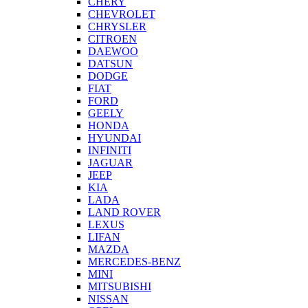
CHERY
CHEVROLET
CHRYSLER
CITROEN
DAEWOO
DATSUN
DODGE
FIAT
FORD
GEELY
HONDA
HYUNDAI
INFINITI
JAGUAR
JEEP
KIA
LADA
LAND ROVER
LEXUS
LIFAN
MAZDA
MERCEDES-BENZ
MINI
MITSUBISHI
NISSAN