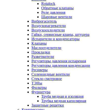
Rotalock
Обратные клапаны
Реле давления
Шаровые вентили
Виброгаситель
Воздухонагреватели
Воздухоохлодители
Гайки, сервисные краны, штуцера
Испарители и конденсаторы
Клапаны
Маслоотделители
Прокладки
Разветвители
Регуляторы давления испарения
Регуляторы давления конденсации
Ресиверы
Соленоидные вентили
Стекло смотровое
ТЭНы
Фильтры
Фурнитура
Труба медная и изоляция
Трубка медная капилярная
Защитные решетки
Компрессоры