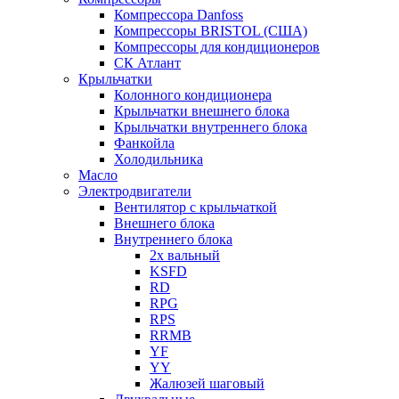
Компрессора Danfoss
Компрессоры BRISTOL (США)
Компрессоры для кондиционеров
СК Атлант
Крыльчатки
Колонного кондиционера
Крыльчатки внешнего блока
Крыльчатки внутреннего блока
Фанкойла
Холодильника
Масло
Электродвигатели
Вентилятор с крыльчаткой
Внешнего блока
Внутреннего блока
2х вальный
KSFD
RD
RPG
RPS
RRMB
YF
YY
Жалюзей шаговый