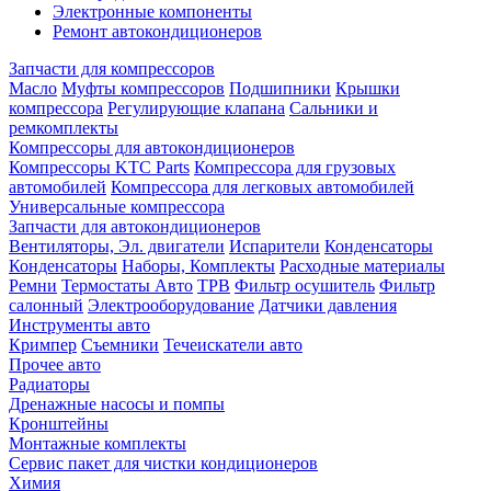
Электронные компоненты
Ремонт автокондиционеров
Запчасти для компрессоров
Масло
Муфты компрессоров
Подшипники
Крышки
компрессора
Регулирующие клапана
Сальники и
ремкомплекты
Компрессоры для автокондиционеров
Компрессоры KTC Parts
Компрессора для грузовых
автомобилей
Компрессора для легковых автомобилей
Универсальные компрессора
Запчасти для автокондиционеров
Вентиляторы, Эл. двигатели
Испарители
Конденсаторы
Конденсаторы
Наборы, Комплекты
Расходные материалы
Ремни
Термостаты Авто
ТРВ
Фильтр осушитель
Фильтр
салонный
Электрооборудование
Датчики давления
Инструменты авто
Кримпер
Съемники
Течеискатели авто
Прочее авто
Радиаторы
Дренажные насосы и помпы
Кронштейны
Монтажные комплекты
Сервис пакет для чистки кондиционеров
Химия