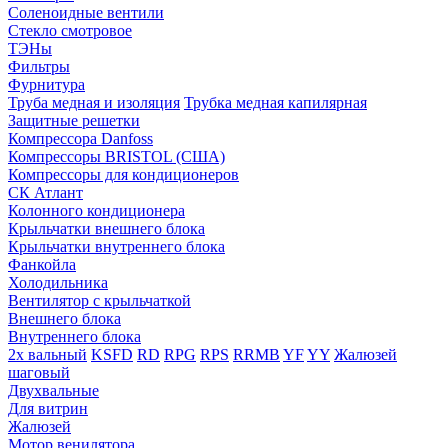
Соленоидные вентили
Стекло смотровое
ТЭНы
Фильтры
Фурнитура
Труба медная и изоляция
Трубка медная капилярная
Защитные решетки
Компрессора Danfoss
Компрессоры BRISTOL (США)
Компрессоры для кондиционеров
СК Атлант
Колонного кондиционера
Крыльчатки внешнего блока
Крыльчатки внутреннего блока
Фанкойла
Холодильника
Вентилятор с крыльчаткой
Внешнего блока
Внутреннего блока
2х вальный
KSFD
RD
RPG
RPS
RRMB
YF
YY
Жалюзей
шаговый
Двухвальные
Для витрин
Жалюзей
Мотор венилятора