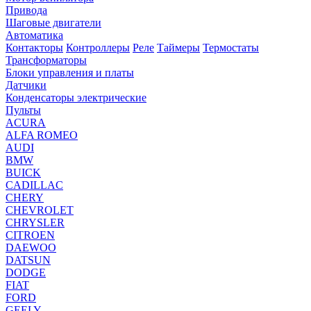
Привода
Шаговые двигатели
Автоматика
Контакторы
Контроллеры
Реле
Таймеры
Термостаты
Трансформаторы
Блоки управления и платы
Датчики
Конденсаторы электрические
Пульты
ACURA
ALFA ROMEO
AUDI
BMW
BUICK
CADILLAC
CHERY
CHEVROLET
CHRYSLER
CITROEN
DAEWOO
DATSUN
DODGE
FIAT
FORD
GEELY