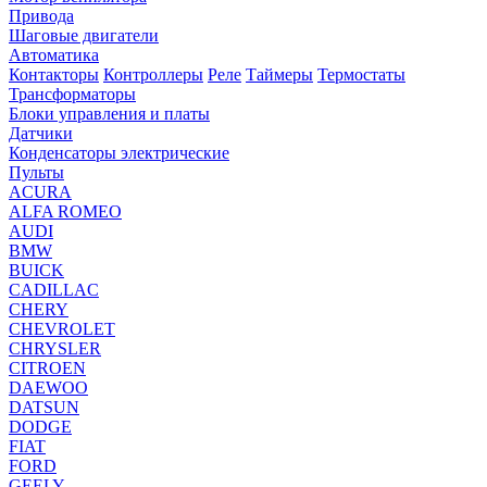
Привода
Шаговые двигатели
Автоматика
Контакторы
Контроллеры
Реле
Таймеры
Термостаты
Трансформаторы
Блоки управления и платы
Датчики
Конденсаторы электрические
Пульты
ACURA
ALFA ROMEO
AUDI
BMW
BUICK
CADILLAC
CHERY
CHEVROLET
CHRYSLER
CITROEN
DAEWOO
DATSUN
DODGE
FIAT
FORD
GEELY