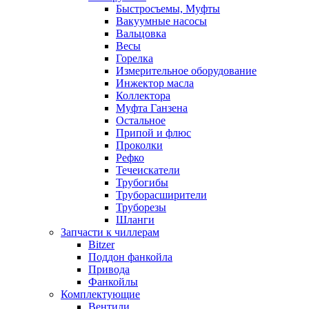
Быстросъемы, Муфты
Вакуумные насосы
Вальцовка
Весы
Горелка
Измерительное оборудование
Инжектор масла
Коллектора
Муфта Ганзена
Остальное
Припой и флюс
Проколки
Рефко
Течеискатели
Трубогибы
Труборасширители
Труборезы
Шланги
Запчасти к чиллерам
Bitzer
Поддон фанкойла
Привода
Фанкойлы
Комплектующие
Вентили