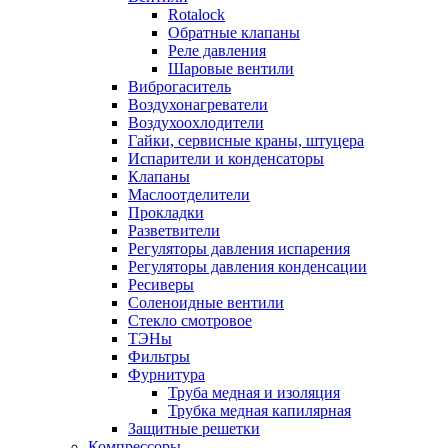
Rotalock
Обратные клапаны
Реле давления
Шаровые вентили
Виброгаситель
Воздухонагреватели
Воздухоохлодители
Гайки, сервисные краны, штуцера
Испарители и конденсаторы
Клапаны
Маслоотделители
Прокладки
Разветвители
Регуляторы давления испарения
Регуляторы давления конденсации
Ресиверы
Соленоидные вентили
Стекло смотровое
ТЭНы
Фильтры
Фурнитура
Труба медная и изоляция
Трубка медная капилярная
Защитные решетки
Компрессоры