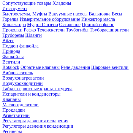
Сопутствующие товары
Хладоны
Инструмент
Быстросъемы, Муфты
Вакуумные насосы
Вальцовка
Весы
Горелка
Измерительное оборудование
Инжектор масла
Коллектора
Муфта Ганзена
Остальное
Припой и флюс
Проколки
Рефко
Течеискатели
Трубогибы
Труборасширители
Труборезы
Шланги
Bitzer
Поддон фанкойла
Привода
Фанкойлы
Вентили
Rotalock
Обратные клапаны
Реле давления
Шаровые вентили
Виброгаситель
Воздухонагреватели
Воздухоохлодители
Гайки, сервисные краны, штуцера
Испарители и конденсаторы
Клапаны
Маслоотделители
Прокладки
Разветвители
Регуляторы давления испарения
Регуляторы давления конденсации
Ресиверы