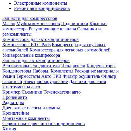
Электронные компоненты
Ремонт автокондиционеров
Запчасти для компрессоров
Масло
Муфты компрессоров
Подшипники
Крышки
компрессора
Регулирующие клапана
Сальники и
ремкомплекты
Компрессоры для автокондиционеров
Компрессоры KTC Parts
Компрессора для грузовых
автомобилей
Компрессора для легковых автомобилей
Универсальные компрессора
Запчасти для автокондиционеров
Вентиляторы, Эл. двигатели
Испарители
Конденсаторы
Конденсаторы
Наборы, Комплекты
Расходные материалы
Ремни
Термостаты Авто
ТРВ
Фильтр осушитель
Фильтр
салонный
Электрооборудование
Датчики давления
Инструменты авто
Кримпер
Съемники
Течеискатели авто
Прочее авто
Радиаторы
Дренажные насосы и помпы
Кронштейны
Монтажные комплекты
Сервис пакет для чистки кондиционеров
Химия