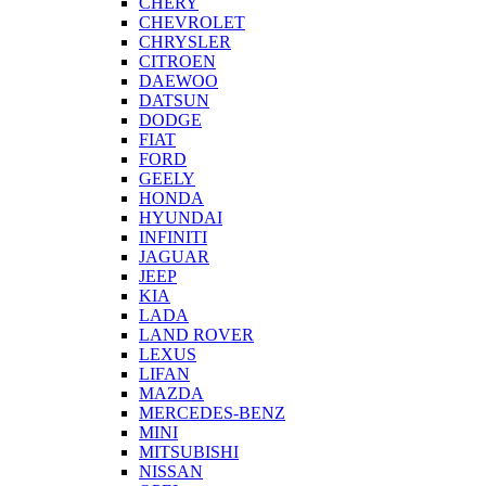
CHERY
CHEVROLET
CHRYSLER
CITROEN
DAEWOO
DATSUN
DODGE
FIAT
FORD
GEELY
HONDA
HYUNDAI
INFINITI
JAGUAR
JEEP
KIA
LADA
LAND ROVER
LEXUS
LIFAN
MAZDA
MERCEDES-BENZ
MINI
MITSUBISHI
NISSAN