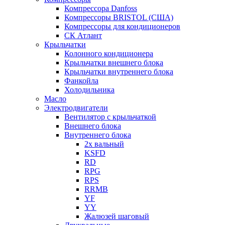
Компрессора Danfoss
Компрессоры BRISTOL (США)
Компрессоры для кондиционеров
СК Атлант
Крыльчатки
Колонного кондиционера
Крыльчатки внешнего блока
Крыльчатки внутреннего блока
Фанкойла
Холодильника
Масло
Электродвигатели
Вентилятор с крыльчаткой
Внешнего блока
Внутреннего блока
2х вальный
KSFD
RD
RPG
RPS
RRMB
YF
YY
Жалюзей шаговый