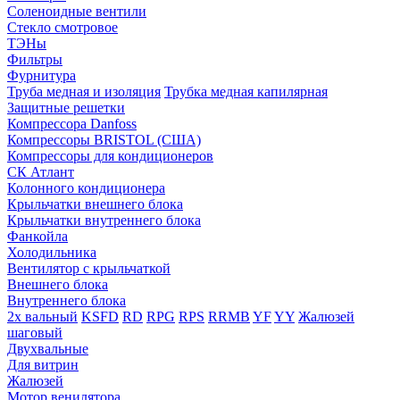
Соленоидные вентили
Стекло смотровое
ТЭНы
Фильтры
Фурнитура
Труба медная и изоляция
Трубка медная капилярная
Защитные решетки
Компрессора Danfoss
Компрессоры BRISTOL (США)
Компрессоры для кондиционеров
СК Атлант
Колонного кондиционера
Крыльчатки внешнего блока
Крыльчатки внутреннего блока
Фанкойла
Холодильника
Вентилятор с крыльчаткой
Внешнего блока
Внутреннего блока
2х вальный
KSFD
RD
RPG
RPS
RRMB
YF
YY
Жалюзей
шаговый
Двухвальные
Для витрин
Жалюзей
Мотор венилятора