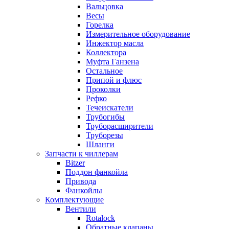
Вальцовка
Весы
Горелка
Измерительное оборудование
Инжектор масла
Коллектора
Муфта Ганзена
Остальное
Припой и флюс
Проколки
Рефко
Течеискатели
Трубогибы
Труборасширители
Труборезы
Шланги
Запчасти к чиллерам
Bitzer
Поддон фанкойла
Привода
Фанкойлы
Комплектующие
Вентили
Rotalock
Обратные клапаны