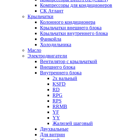
Компрессоры для кондиционеров
СК Атлант
Крыльчатки
Колонного кондиционера
Крыльчатки внешнего блока
Крыльчатки внутреннего блока
Фанкойла
Холодильника
Масло
Электродвигатели
Вентилятор с крыльчаткой
Внешнего блока
Внутреннего блока
2х вальный
KSFD
RD
RPG
RPS
RRMB
YF
YY
Жалюзей шаговый
Двухвальные
Для витрин