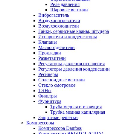
Реле давления
Шаровые вентили
Виброгаситель
Воздухонагреватели
Воздухоохлодители
Гайки, сервисные краны, штуцера
Испарители и конденсаторы
Клапаны
Маслоотделители
Прокладки
Разветвители
Регуляторы давления испарения
Регуляторы давления конденсации
Ресиверы
Соленоидные вентили
Стекло смотровое
ТЭНы
Фильтры
Фурнитура
Труба медная и изоляция
Трубка медная капилярная
Защитные решетки
Компрессоры
Компрессора Danfoss
Компрессоры BRISTOL (США)