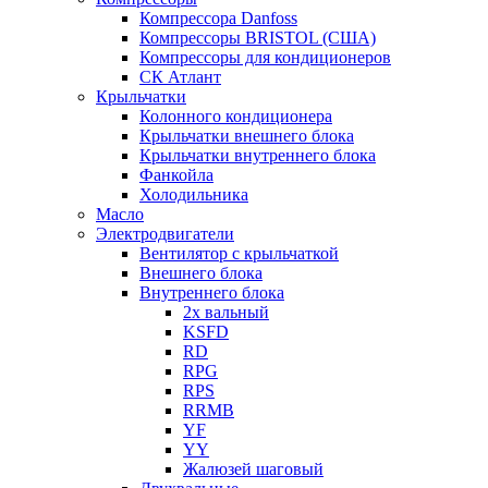
Компрессора Danfoss
Компрессоры BRISTOL (США)
Компрессоры для кондиционеров
СК Атлант
Крыльчатки
Колонного кондиционера
Крыльчатки внешнего блока
Крыльчатки внутреннего блока
Фанкойла
Холодильника
Масло
Электродвигатели
Вентилятор с крыльчаткой
Внешнего блока
Внутреннего блока
2х вальный
KSFD
RD
RPG
RPS
RRMB
YF
YY
Жалюзей шаговый