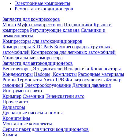
Электронные компоненты
Ремонт автокондиционеров
Запчасти для компрессоров
Масло
Муфты компрессоров
Подшипники
Крышки
компрессора
Регулирующие клапана
Сальники и
ремкомплекты
Компрессоры для автокондиционеров
Компрессоры KTC Parts
Компрессора для грузовых
автомобилей
Компрессора для легковых автомобилей
Универсальные компрессора
Запчасти для автокондиционеров
Вентиляторы, Эл. двигатели
Испарители
Конденсаторы
Конденсаторы
Наборы, Комплекты
Расходные материалы
Ремни
Термостаты Авто
ТРВ
Фильтр осушитель
Фильтр
салонный
Электрооборудование
Датчики давления
Инструменты авто
Кримпер
Съемники
Течеискатели авто
Прочее авто
Радиаторы
Дренажные насосы и помпы
Кронштейны
Монтажные комплекты
Сервис пакет для чистки кондиционеров
Химия