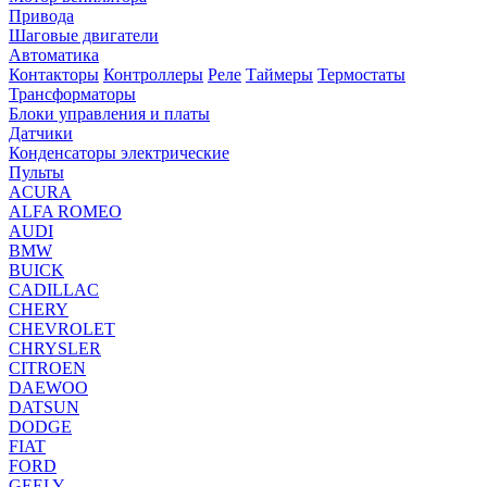
Привода
Шаговые двигатели
Автоматика
Контакторы
Контроллеры
Реле
Таймеры
Термостаты
Трансформаторы
Блоки управления и платы
Датчики
Конденсаторы электрические
Пульты
ACURA
ALFA ROMEO
AUDI
BMW
BUICK
CADILLAC
CHERY
CHEVROLET
CHRYSLER
CITROEN
DAEWOO
DATSUN
DODGE
FIAT
FORD
GEELY