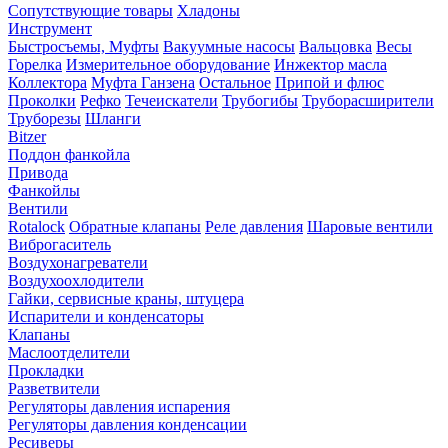
Сопутствующие товары
Хладоны
Инструмент
Быстросъемы, Муфты
Вакуумные насосы
Вальцовка
Весы
Горелка
Измерительное оборудование
Инжектор масла
Коллектора
Муфта Ганзена
Остальное
Припой и флюс
Проколки
Рефко
Течеискатели
Трубогибы
Труборасширители
Труборезы
Шланги
Bitzer
Поддон фанкойла
Привода
Фанкойлы
Вентили
Rotalock
Обратные клапаны
Реле давления
Шаровые вентили
Виброгаситель
Воздухонагреватели
Воздухоохлодители
Гайки, сервисные краны, штуцера
Испарители и конденсаторы
Клапаны
Маслоотделители
Прокладки
Разветвители
Регуляторы давления испарения
Регуляторы давления конденсации
Ресиверы