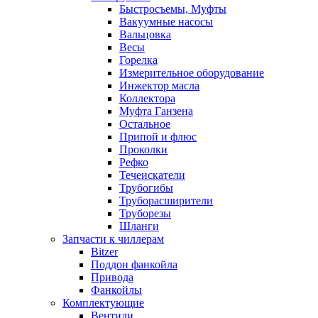
Быстросъемы, Муфты
Вакуумные насосы
Вальцовка
Весы
Горелка
Измерительное оборудование
Инжектор масла
Коллектора
Муфта Ганзена
Остальное
Припой и флюс
Проколки
Рефко
Течеискатели
Трубогибы
Труборасширители
Труборезы
Шланги
Запчасти к чиллерам
Bitzer
Поддон фанкойла
Привода
Фанкойлы
Комплектующие
Вентили