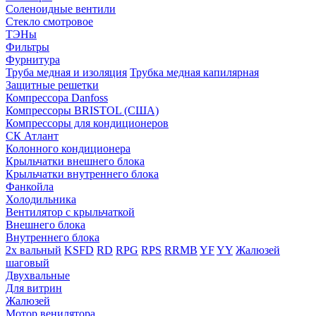
Соленоидные вентили
Стекло смотровое
ТЭНы
Фильтры
Фурнитура
Труба медная и изоляция
Трубка медная капилярная
Защитные решетки
Компрессора Danfoss
Компрессоры BRISTOL (США)
Компрессоры для кондиционеров
СК Атлант
Колонного кондиционера
Крыльчатки внешнего блока
Крыльчатки внутреннего блока
Фанкойла
Холодильника
Вентилятор с крыльчаткой
Внешнего блока
Внутреннего блока
2х вальный
KSFD
RD
RPG
RPS
RRMB
YF
YY
Жалюзей
шаговый
Двухвальные
Для витрин
Жалюзей
Мотор венилятора