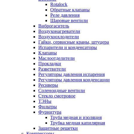
Rotalock
Обратные клапаны
Реле давления
Шаровые вентили
Виброгаситель
Воздухонагреватели
Воздухоохлодители
Гайки, сервисные краны, штуцера
Испарители и конденсаторы
Клапаны
Маслоотделители
Прокладки
Разветвители
Регуляторы давления испарения
Регуляторы давления конденсации
Ресиверы
Соленоидные вентили
Стекло смотровое
ТЭНы
Фильтры
Фурнитура
Труба медная и изоляция
Трубка медная капилярная
Защитные решетки
Компрессоры