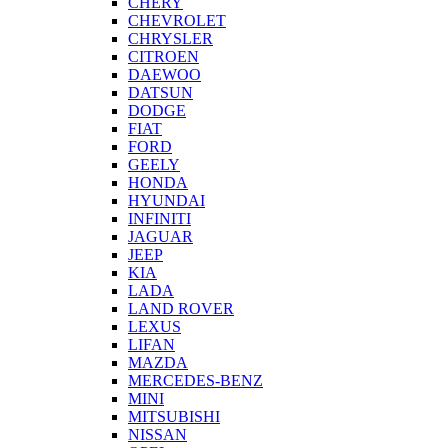
CHERY
CHEVROLET
CHRYSLER
CITROEN
DAEWOO
DATSUN
DODGE
FIAT
FORD
GEELY
HONDA
HYUNDAI
INFINITI
JAGUAR
JEEP
KIA
LADA
LAND ROVER
LEXUS
LIFAN
MAZDA
MERCEDES-BENZ
MINI
MITSUBISHI
NISSAN