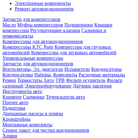
Электронные компоненты
Ремонт автокондиционеров
Запчасти для компрессоров
Масло
Муфты компрессоров
Подшипники
Крышки
компрессора
Регулирующие клапана
Сальники и
ремкомплекты
Компрессоры для автокондиционеров
Компрессоры KTC Parts
Компрессора для грузовых
автомобилей
Компрессора для легковых автомобилей
Универсальные компрессора
Запчасти для автокондиционеров
Вентиляторы, Эл. двигатели
Испарители
Конденсаторы
Конденсаторы
Наборы, Комплекты
Расходные материалы
Ремни
Термостаты Авто
ТРВ
Фильтр осушитель
Фильтр
салонный
Электрооборудование
Датчики давления
Инструменты авто
Кримпер
Съемники
Течеискатели авто
Прочее авто
Радиаторы
Дренажные насосы и помпы
Кронштейны
Монтажные комплекты
Сервис пакет для чистки кондиционеров
Химия