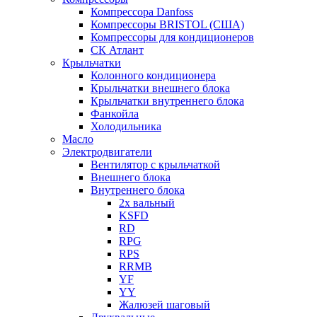
Компрессора Danfoss
Компрессоры BRISTOL (США)
Компрессоры для кондиционеров
СК Атлант
Крыльчатки
Колонного кондиционера
Крыльчатки внешнего блока
Крыльчатки внутреннего блока
Фанкойла
Холодильника
Масло
Электродвигатели
Вентилятор с крыльчаткой
Внешнего блока
Внутреннего блока
2х вальный
KSFD
RD
RPG
RPS
RRMB
YF
YY
Жалюзей шаговый