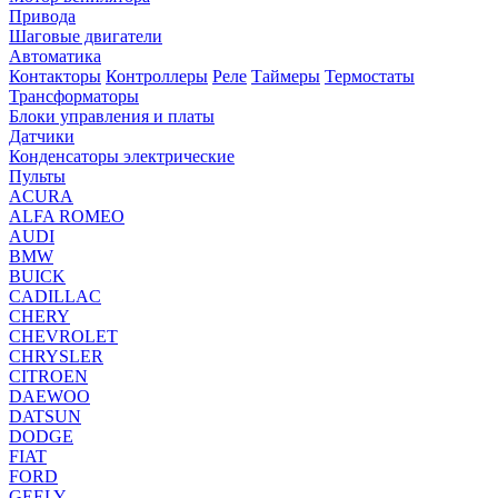
Привода
Шаговые двигатели
Автоматика
Контакторы
Контроллеры
Реле
Таймеры
Термостаты
Трансформаторы
Блоки управления и платы
Датчики
Конденсаторы электрические
Пульты
ACURA
ALFA ROMEO
AUDI
BMW
BUICK
CADILLAC
CHERY
CHEVROLET
CHRYSLER
CITROEN
DAEWOO
DATSUN
DODGE
FIAT
FORD
GEELY