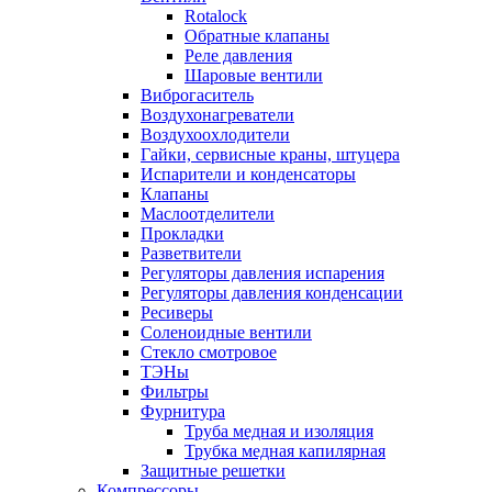
Rotalock
Обратные клапаны
Реле давления
Шаровые вентили
Виброгаситель
Воздухонагреватели
Воздухоохлодители
Гайки, сервисные краны, штуцера
Испарители и конденсаторы
Клапаны
Маслоотделители
Прокладки
Разветвители
Регуляторы давления испарения
Регуляторы давления конденсации
Ресиверы
Соленоидные вентили
Стекло смотровое
ТЭНы
Фильтры
Фурнитура
Труба медная и изоляция
Трубка медная капилярная
Защитные решетки
Компрессоры