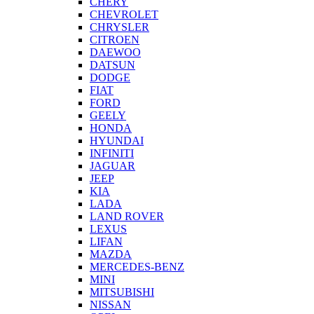
CHERY
CHEVROLET
CHRYSLER
CITROEN
DAEWOO
DATSUN
DODGE
FIAT
FORD
GEELY
HONDA
HYUNDAI
INFINITI
JAGUAR
JEEP
KIA
LADA
LAND ROVER
LEXUS
LIFAN
MAZDA
MERCEDES-BENZ
MINI
MITSUBISHI
NISSAN