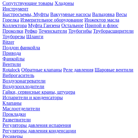
Сопутствующие товары
Хладоны
Инструмент
Быстросъемы, Муфты
Вакуумные насосы
Вальцовка
Весы
Горелка
Измерительное оборудование
Инжектор масла
Коллектора
Муфта Ганзена
Остальное
Припой и флюс
Проколки
Рефко
Течеискатели
Трубогибы
Труборасширители
Труборезы
Шланги
Bitzer
Поддон фанкойла
Привода
Фанкойлы
Вентили
Rotalock
Обратные клапаны
Реле давления
Шаровые вентили
Виброгаситель
Воздухонагреватели
Воздухоохлодители
Гайки, сервисные краны, штуцера
Испарители и конденсаторы
Клапаны
Маслоотделители
Прокладки
Разветвители
Регуляторы давления испарения
Регуляторы давления конденсации
Ресиверы