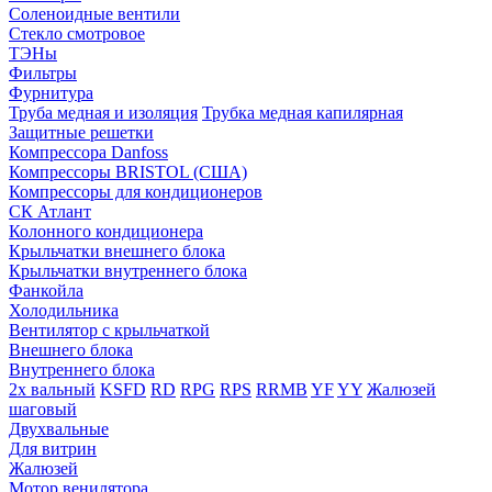
Соленоидные вентили
Стекло смотровое
ТЭНы
Фильтры
Фурнитура
Труба медная и изоляция
Трубка медная капилярная
Защитные решетки
Компрессора Danfoss
Компрессоры BRISTOL (США)
Компрессоры для кондиционеров
СК Атлант
Колонного кондиционера
Крыльчатки внешнего блока
Крыльчатки внутреннего блока
Фанкойла
Холодильника
Вентилятор с крыльчаткой
Внешнего блока
Внутреннего блока
2х вальный
KSFD
RD
RPG
RPS
RRMB
YF
YY
Жалюзей
шаговый
Двухвальные
Для витрин
Жалюзей
Мотор венилятора