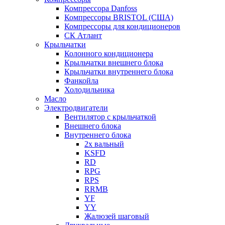
Компрессора Danfoss
Компрессоры BRISTOL (США)
Компрессоры для кондиционеров
СК Атлант
Крыльчатки
Колонного кондиционера
Крыльчатки внешнего блока
Крыльчатки внутреннего блока
Фанкойла
Холодильника
Масло
Электродвигатели
Вентилятор с крыльчаткой
Внешнего блока
Внутреннего блока
2х вальный
KSFD
RD
RPG
RPS
RRMB
YF
YY
Жалюзей шаговый