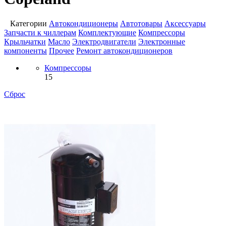
Категории
Автокондиционеры
Автотовары
Аксессуары
Запчасти к чиллерам
Комплектующие
Компрессоры
Крыльчатки
Масло
Электродвигатели
Электронные
компоненты
Прочее
Ремонт автокондиционеров
Компрессоры
15
Сброс