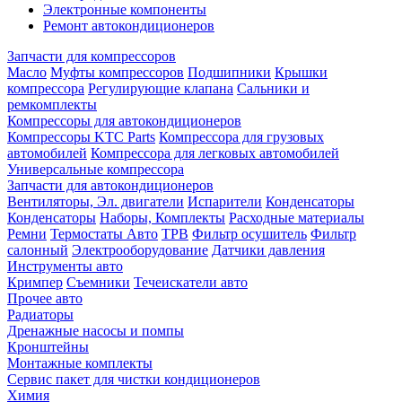
Электронные компоненты
Ремонт автокондиционеров
Запчасти для компрессоров
Масло
Муфты компрессоров
Подшипники
Крышки
компрессора
Регулирующие клапана
Сальники и
ремкомплекты
Компрессоры для автокондиционеров
Компрессоры KTC Parts
Компрессора для грузовых
автомобилей
Компрессора для легковых автомобилей
Универсальные компрессора
Запчасти для автокондиционеров
Вентиляторы, Эл. двигатели
Испарители
Конденсаторы
Конденсаторы
Наборы, Комплекты
Расходные материалы
Ремни
Термостаты Авто
ТРВ
Фильтр осушитель
Фильтр
салонный
Электрооборудование
Датчики давления
Инструменты авто
Кримпер
Съемники
Течеискатели авто
Прочее авто
Радиаторы
Дренажные насосы и помпы
Кронштейны
Монтажные комплекты
Сервис пакет для чистки кондиционеров
Химия