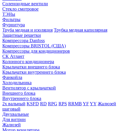
Соленоидные вентили
Стекло смотровое
ТЭНы
Фильтры
Фурнитура
Труба медная и изоляция
Трубка медная капилярная
Защитные решетки
Компрессора Danfoss
Компрессоры BRISTOL (США)
Компрессоры для кондиционеров
СК Атлант
Колонного кондиционера
Крыльчатки внешнего блока
Крыльчатки внутреннего блока
Фанкойла
Холодильника
Вентилятор с крыльчаткой
Внешнего блока
Внутреннего блока
2х вальный
KSFD
RD
RPG
RPS
RRMB
YF
YY
Жалюзей
шаговый
Двухвальные
Для витрин
Жалюзей
Мотор венилятора