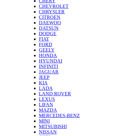
CHERY
CHEVROLET
CHRYSLER
CITROEN
DAEWOO
DATSUN
DODGE
FIAT
FORD
GEELY
HONDA
HYUNDAI
INFINITI
JAGUAR
JEEP
KIA
LADA
LAND ROVER
LEXUS
LIFAN
MAZDA
MERCEDES-BENZ
MINI
MITSUBISHI
NISSAN