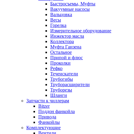
Быстросъемы, Муфты
Вакуумные насосы
Вальцовка
Весы
Горелка
Измерительное оборудование
Инжектор масла
Коллектора
Муфта Ганзена
Остальное
Припой и флюс
Проколки
Рефко
Течеискатели
Трубогибы
Труборасширители
Труборезы
Шланги
Запчасти к чиллерам
Bitzer
Поддон фанкойла
Привода
Фанкойлы
Комплектующие
Вентили