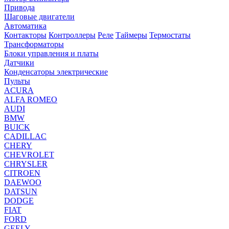
Привода
Шаговые двигатели
Автоматика
Контакторы
Контроллеры
Реле
Таймеры
Термостаты
Трансформаторы
Блоки управления и платы
Датчики
Конденсаторы электрические
Пульты
ACURA
ALFA ROMEO
AUDI
BMW
BUICK
CADILLAC
CHERY
CHEVROLET
CHRYSLER
CITROEN
DAEWOO
DATSUN
DODGE
FIAT
FORD
GEELY