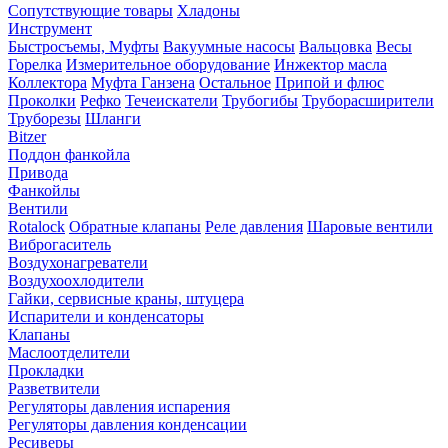
Сопутствующие товары
Хладоны
Инструмент
Быстросъемы, Муфты
Вакуумные насосы
Вальцовка
Весы
Горелка
Измерительное оборудование
Инжектор масла
Коллектора
Муфта Ганзена
Остальное
Припой и флюс
Проколки
Рефко
Течеискатели
Трубогибы
Труборасширители
Труборезы
Шланги
Bitzer
Поддон фанкойла
Привода
Фанкойлы
Вентили
Rotalock
Обратные клапаны
Реле давления
Шаровые вентили
Виброгаситель
Воздухонагреватели
Воздухоохлодители
Гайки, сервисные краны, штуцера
Испарители и конденсаторы
Клапаны
Маслоотделители
Прокладки
Разветвители
Регуляторы давления испарения
Регуляторы давления конденсации
Ресиверы