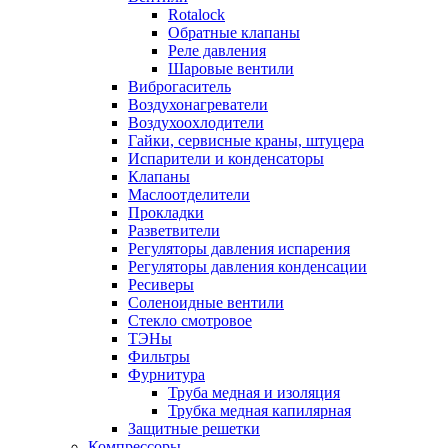
Rotalock
Обратные клапаны
Реле давления
Шаровые вентили
Виброгаситель
Воздухонагреватели
Воздухоохлодители
Гайки, сервисные краны, штуцера
Испарители и конденсаторы
Клапаны
Маслоотделители
Прокладки
Разветвители
Регуляторы давления испарения
Регуляторы давления конденсации
Ресиверы
Соленоидные вентили
Стекло смотровое
ТЭНы
Фильтры
Фурнитура
Труба медная и изоляция
Трубка медная капилярная
Защитные решетки
Компрессоры