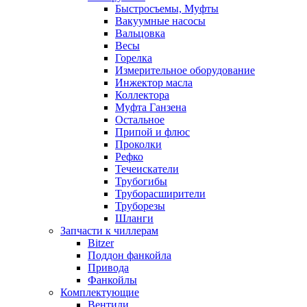
Быстросъемы, Муфты
Вакуумные насосы
Вальцовка
Весы
Горелка
Измерительное оборудование
Инжектор масла
Коллектора
Муфта Ганзена
Остальное
Припой и флюс
Проколки
Рефко
Течеискатели
Трубогибы
Труборасширители
Труборезы
Шланги
Запчасти к чиллерам
Bitzer
Поддон фанкойла
Привода
Фанкойлы
Комплектующие
Вентили