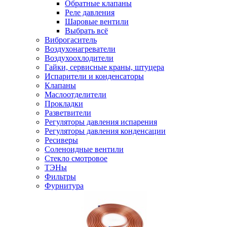
Обратные клапаны
Реле давления
Шаровые вентили
Выбрать всё
Виброгаситель
Воздухонагреватели
Воздухоохлодители
Гайки, сервисные краны, штуцера
Испарители и конденсаторы
Клапаны
Маслоотделители
Прокладки
Разветвители
Регуляторы давления испарения
Регуляторы давления конденсации
Ресиверы
Соленоидные вентили
Стекло смотровое
ТЭНы
Фильтры
Фурнитура