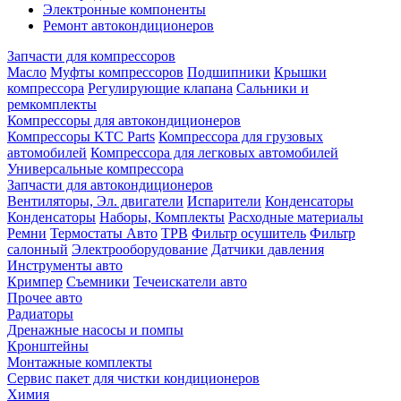
Электронные компоненты
Ремонт автокондиционеров
Запчасти для компрессоров
Масло
Муфты компрессоров
Подшипники
Крышки
компрессора
Регулирующие клапана
Сальники и
ремкомплекты
Компрессоры для автокондиционеров
Компрессоры KTC Parts
Компрессора для грузовых
автомобилей
Компрессора для легковых автомобилей
Универсальные компрессора
Запчасти для автокондиционеров
Вентиляторы, Эл. двигатели
Испарители
Конденсаторы
Конденсаторы
Наборы, Комплекты
Расходные материалы
Ремни
Термостаты Авто
ТРВ
Фильтр осушитель
Фильтр
салонный
Электрооборудование
Датчики давления
Инструменты авто
Кримпер
Съемники
Течеискатели авто
Прочее авто
Радиаторы
Дренажные насосы и помпы
Кронштейны
Монтажные комплекты
Сервис пакет для чистки кондиционеров
Химия