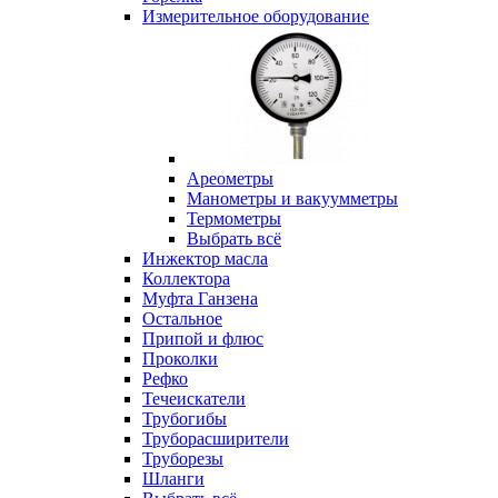
Измерительное оборудование
Ареометры
Манометры и вакуумметры
Термометры
Выбрать всё
Инжектор масла
Коллектора
Муфта Ганзена
Остальное
Припой и флюс
Проколки
Рефко
Течеискатели
Трубогибы
Труборасширители
Труборезы
Шланги