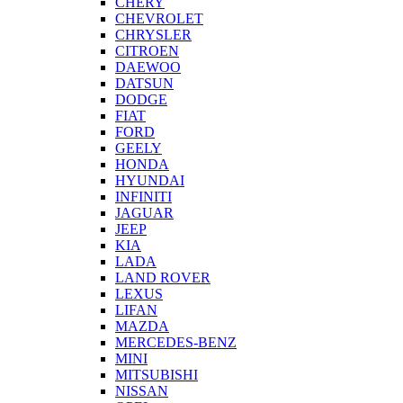
CHERY
CHEVROLET
CHRYSLER
CITROEN
DAEWOO
DATSUN
DODGE
FIAT
FORD
GEELY
HONDA
HYUNDAI
INFINITI
JAGUAR
JEEP
KIA
LADA
LAND ROVER
LEXUS
LIFAN
MAZDA
MERCEDES-BENZ
MINI
MITSUBISHI
NISSAN