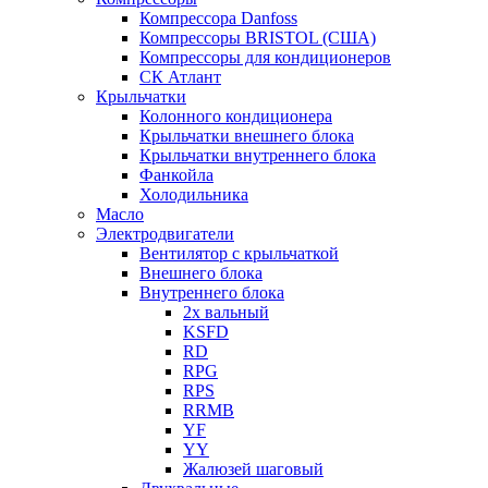
Компрессора Danfoss
Компрессоры BRISTOL (США)
Компрессоры для кондиционеров
СК Атлант
Крыльчатки
Колонного кондиционера
Крыльчатки внешнего блока
Крыльчатки внутреннего блока
Фанкойла
Холодильника
Масло
Электродвигатели
Вентилятор с крыльчаткой
Внешнего блока
Внутреннего блока
2х вальный
KSFD
RD
RPG
RPS
RRMB
YF
YY
Жалюзей шаговый