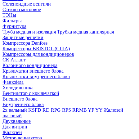
Соленоидные вентили
Стекло смотровое
ТЭНы
Фильтры
Фурнитура
Труба медная и изоляция
Трубка медная капилярная
Защитные решетки
Компрессора Danfoss
Компрессоры BRISTOL (США)
Компрессоры для кондиционеров
СК Атлант
Колонного кондиционера
Крыльчатки внешнего блока
Крыльчатки внутреннего блока
Фанкойла
Холодильника
Вентилятор с крыльчаткой
Внешнего блока
Внутреннего блока
2х вальный
KSFD
RD
RPG
RPS
RRMB
YF
YY
Жалюзей
шаговый
Двухвальные
Для витрин
Жалюзей
Мотор венилятора