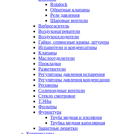
Rotalock
Обратные клапаны
Реле давления
Шаровые вентили
Виброгаситель
Воздухонагреватели
Воздухоохлодители
Гайки, сервисные краны, штуцера
Испарители и конденсаторы
Клапаны
Маслоотделители
Прокладки
Разветвители
Регуляторы давления испарения
Регуляторы давления конденсации
Ресиверы
Соленоидные вентили
Стекло смотровое
ТЭНы
Фильтры
Фурнитура
Труба медная и изоляция
Трубка медная капилярная
Защитные решетки
Компрессоры