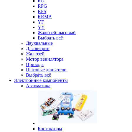
RD
RPG
RPS
RRMB
YF
YY
Жалюзей шаговый
Выбрать всё
Двухвальные
Для витрин
Жалюзей
Мотор венилятора
Привода
Шаговые двигатели
Выбрать всё
Электронные компоненты
Автоматика
Контакторы