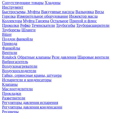
Сопутствующие товары
Хладоны
Инструмент
Быстросъемы, Муфты
Вакуумные насосы
Вальцовка
Весы
Горелка
Измерительное оборудование
Инжектор масла
Коллектора
Муфта Ганзена
Остальное
Припой и флюс
Проколки
Рефко
Течеискатели
Трубогибы
Труборасширители
Труборезы
Шланги
Bitzer
Поддон фанкойла
Привода
Фанкойлы
Вентили
Rotalock
Обратные клапаны
Реле давления
Шаровые вентили
Виброгаситель
Воздухонагреватели
Воздухоохлодители
Гайки, сервисные краны, штуцера
Испарители и конденсаторы
Клапаны
Маслоотделители
Прокладки
Разветвители
Регуляторы давления испарения
Регуляторы давления конденсации
Ресиверы