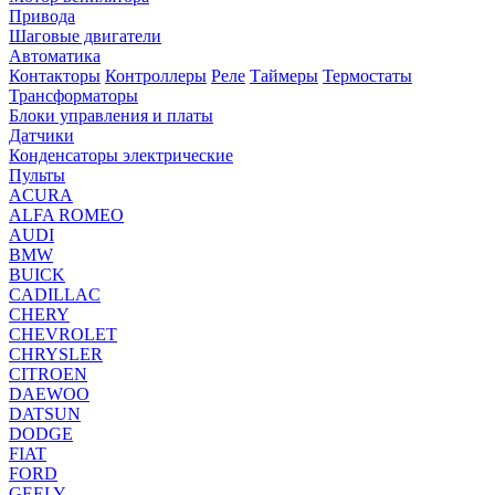
Привода
Шаговые двигатели
Автоматика
Контакторы
Контроллеры
Реле
Таймеры
Термостаты
Трансформаторы
Блоки управления и платы
Датчики
Конденсаторы электрические
Пульты
ACURA
ALFA ROMEO
AUDI
BMW
BUICK
CADILLAC
CHERY
CHEVROLET
CHRYSLER
CITROEN
DAEWOO
DATSUN
DODGE
FIAT
FORD
GEELY