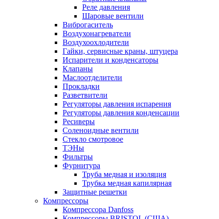
Реле давления
Шаровые вентили
Виброгаситель
Воздухонагреватели
Воздухоохлодители
Гайки, сервисные краны, штуцера
Испарители и конденсаторы
Клапаны
Маслоотделители
Прокладки
Разветвители
Регуляторы давления испарения
Регуляторы давления конденсации
Ресиверы
Соленоидные вентили
Стекло смотровое
ТЭНы
Фильтры
Фурнитура
Труба медная и изоляция
Трубка медная капилярная
Защитные решетки
Компрессоры
Компрессора Danfoss
Компрессоры BRISTOL (США)