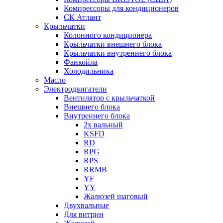
Компрессоры для кондиционеров
СК Атлант
Крыльчатки
Колонного кондиционера
Крыльчатки внешнего блока
Крыльчатки внутреннего блока
Фанкойла
Холодильника
Масло
Электродвигатели
Вентилятор с крыльчаткой
Внешнего блока
Внутреннего блока
2х вальный
KSFD
RD
RPG
RPS
RRMB
YF
YY
Жалюзей шаговый
Двухвальные
Для витрин