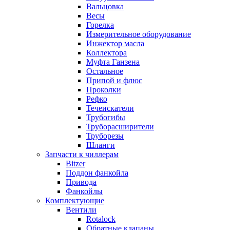
Вальцовка
Весы
Горелка
Измерительное оборудование
Инжектор масла
Коллектора
Муфта Ганзена
Остальное
Припой и флюс
Проколки
Рефко
Течеискатели
Трубогибы
Труборасширители
Труборезы
Шланги
Запчасти к чиллерам
Bitzer
Поддон фанкойла
Привода
Фанкойлы
Комплектующие
Вентили
Rotalock
Обратные клапаны