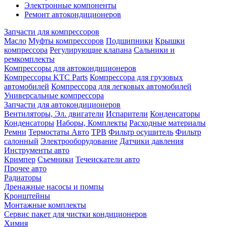
Электронные компоненты
Ремонт автокондиционеров
Запчасти для компрессоров
Масло
Муфты компрессоров
Подшипники
Крышки
компрессора
Регулирующие клапана
Сальники и
ремкомплекты
Компрессоры для автокондиционеров
Компрессоры KTC Parts
Компрессора для грузовых
автомобилей
Компрессора для легковых автомобилей
Универсальные компрессора
Запчасти для автокондиционеров
Вентиляторы, Эл. двигатели
Испарители
Конденсаторы
Конденсаторы
Наборы, Комплекты
Расходные материалы
Ремни
Термостаты Авто
ТРВ
Фильтр осушитель
Фильтр
салонный
Электрооборудование
Датчики давления
Инструменты авто
Кримпер
Съемники
Течеискатели авто
Прочее авто
Радиаторы
Дренажные насосы и помпы
Кронштейны
Монтажные комплекты
Сервис пакет для чистки кондиционеров
Химия