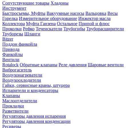
Сопутствующие товары
Хладоны
Инструмент
Быстросъемы, Муфты
Вакуумные насосы
Вальцовка
Весы
Горелка
Измерительное оборудование
Инжектор масла
Коллектора
Муфта Ганзена
Остальное
Припой и флюс
Проколки
Рефко
Течеискатели
Трубогибы
Труборасширители
Труборезы
Шланги
Bitzer
Поддон фанкойла
Привода
Фанкойлы
Вентили
Rotalock
Обратные клапаны
Реле давления
Шаровые вентили
Виброгаситель
Воздухонагреватели
Воздухоохлодители
Гайки, сервисные краны, штуцера
Испарители и конденсаторы
Клапаны
Маслоотделители
Прокладки
Разветвители
Регуляторы давления испарения
Регуляторы давления конденсации
Ресиверы