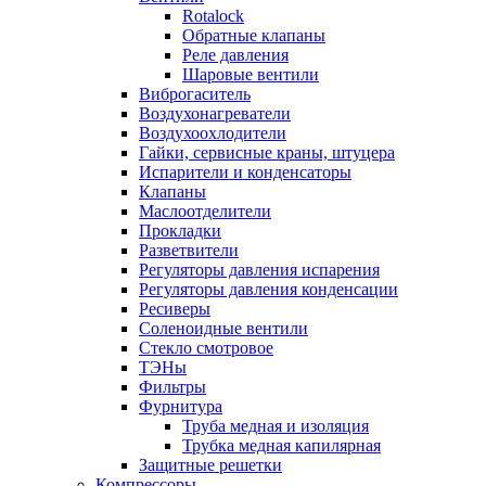
Rotalock
Обратные клапаны
Реле давления
Шаровые вентили
Виброгаситель
Воздухонагреватели
Воздухоохлодители
Гайки, сервисные краны, штуцера
Испарители и конденсаторы
Клапаны
Маслоотделители
Прокладки
Разветвители
Регуляторы давления испарения
Регуляторы давления конденсации
Ресиверы
Соленоидные вентили
Стекло смотровое
ТЭНы
Фильтры
Фурнитура
Труба медная и изоляция
Трубка медная капилярная
Защитные решетки
Компрессоры