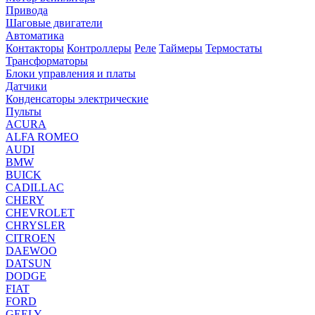
Привода
Шаговые двигатели
Автоматика
Контакторы
Контроллеры
Реле
Таймеры
Термостаты
Трансформаторы
Блоки управления и платы
Датчики
Конденсаторы электрические
Пульты
ACURA
ALFA ROMEO
AUDI
BMW
BUICK
CADILLAC
CHERY
CHEVROLET
CHRYSLER
CITROEN
DAEWOO
DATSUN
DODGE
FIAT
FORD
GEELY