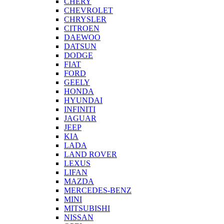
CHERY
CHEVROLET
CHRYSLER
CITROEN
DAEWOO
DATSUN
DODGE
FIAT
FORD
GEELY
HONDA
HYUNDAI
INFINITI
JAGUAR
JEEP
KIA
LADA
LAND ROVER
LEXUS
LIFAN
MAZDA
MERCEDES-BENZ
MINI
MITSUBISHI
NISSAN