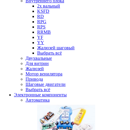
Внутреннего блока
2х вальный
KSFD
RD
RPG
RPS
RRMB
YF
YY
Жалюзей шаговый
Выбрать всё
Двухвальные
Для витрин
Жалюзей
Мотор венилятора
Привода
Шаговые двигатели
Выбрать всё
Электронные компоненты
Автоматика