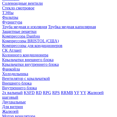
Соленоидные вентили
Стекло смотровое
ТЭНы
Фильтры
Фурнитура
Труба медная и изоляция
Трубка медная капилярная
Защитные решетки
Компрессора Danfoss
Компрессоры BRISTOL (США)
Компрессоры для кондиционеров
СК Атлант
Колонного кондиционера
Крыльчатки внешнего блока
Крыльчатки внутреннего блока
Фанкойла
Холодильника
Вентилятор с крыльчаткой
Внешнего блока
Внутреннего блока
2х вальный
KSFD
RD
RPG
RPS
RRMB
YF
YY
Жалюзей
шаговый
Двухвальные
Для витрин
Жалюзей
Мотор венилятора