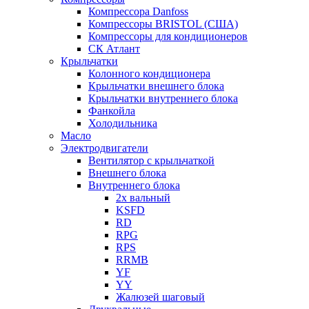
Компрессора Danfoss
Компрессоры BRISTOL (США)
Компрессоры для кондиционеров
СК Атлант
Крыльчатки
Колонного кондиционера
Крыльчатки внешнего блока
Крыльчатки внутреннего блока
Фанкойла
Холодильника
Масло
Электродвигатели
Вентилятор с крыльчаткой
Внешнего блока
Внутреннего блока
2х вальный
KSFD
RD
RPG
RPS
RRMB
YF
YY
Жалюзей шаговый