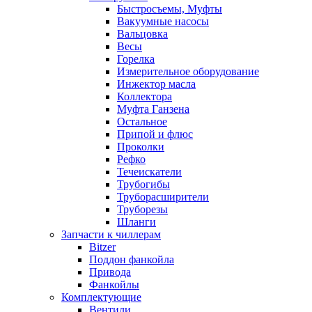
Быстросъемы, Муфты
Вакуумные насосы
Вальцовка
Весы
Горелка
Измерительное оборудование
Инжектор масла
Коллектора
Муфта Ганзена
Остальное
Припой и флюс
Проколки
Рефко
Течеискатели
Трубогибы
Труборасширители
Труборезы
Шланги
Запчасти к чиллерам
Bitzer
Поддон фанкойла
Привода
Фанкойлы
Комплектующие
Вентили