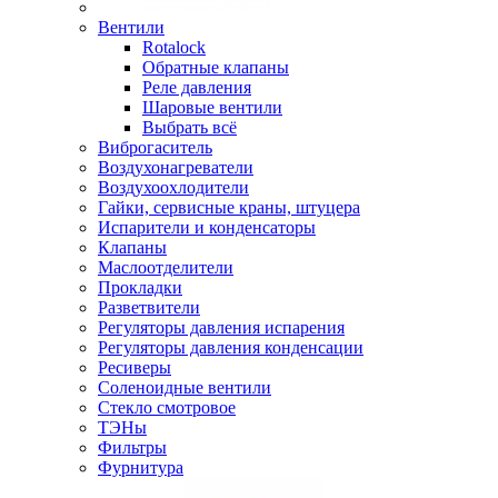
Вентили
Rotalock
Обратные клапаны
Реле давления
Шаровые вентили
Выбрать всё
Виброгаситель
Воздухонагреватели
Воздухоохлодители
Гайки, сервисные краны, штуцера
Испарители и конденсаторы
Клапаны
Маслоотделители
Прокладки
Разветвители
Регуляторы давления испарения
Регуляторы давления конденсации
Ресиверы
Соленоидные вентили
Стекло смотровое
ТЭНы
Фильтры
Фурнитура