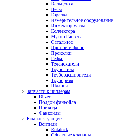
Вальцовка
Весы
Горелка
Измерительное оборудование
Инжектор масла
Коллектора
Муфта Ганзена
Остальное
Припой и флюс
Проколки
Рефко
Течеискатели
Трубогибы
Труборасширители
Труборезы
Шланги
Запчасти к чиллерам
Bitzer
Поддон фанкойла
Привода
Фанкойлы
Комплектующие
Вентили
Rotalock
Обратные клапаны