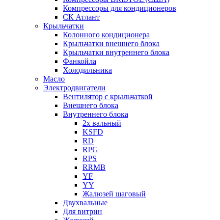
Компрессоры для кондиционеров
СК Атлант
Крыльчатки
Колонного кондиционера
Крыльчатки внешнего блока
Крыльчатки внутреннего блока
Фанкойла
Холодильника
Масло
Электродвигатели
Вентилятор с крыльчаткой
Внешнего блока
Внутреннего блока
2х вальный
KSFD
RD
RPG
RPS
RRMB
YF
YY
Жалюзей шаговый
Двухвальные
Для витрин