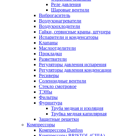
Реле давления
Шаровые вентили
Виброгаситель
Воздухонагреватели
Воздухоохлодители
Гайки, сервисные краны, штуцера
Испарители и конденсаторы
Клапаны
Маслоотделители
Прокладки
Разветвители
Регуляторы давления испарения
Регуляторы давления конденсации
Ресиверы
Соленоидные вентили
Стекло смотровое
ТЭНы
Фильтры
Фурнитура
Труба медная и изоляция
Трубка медная капилярная
Защитные решетки
Компрессоры
Компрессора Danfoss
Компрессоры BRISTOL (США)