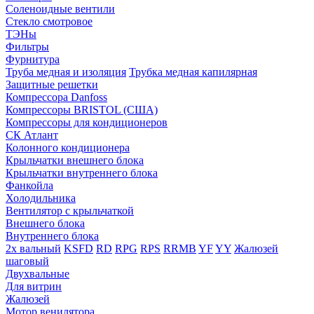
Соленоидные вентили
Стекло смотровое
ТЭНы
Фильтры
Фурнитура
Труба медная и изоляция
Трубка медная капилярная
Защитные решетки
Компрессора Danfoss
Компрессоры BRISTOL (США)
Компрессоры для кондиционеров
СК Атлант
Колонного кондиционера
Крыльчатки внешнего блока
Крыльчатки внутреннего блока
Фанкойла
Холодильника
Вентилятор с крыльчаткой
Внешнего блока
Внутреннего блока
2х вальный
KSFD
RD
RPG
RPS
RRMB
YF
YY
Жалюзей
шаговый
Двухвальные
Для витрин
Жалюзей
Мотор венилятора