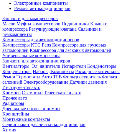
Электронные компоненты
Ремонт автокондиционеров
Запчасти для компрессоров
Масло
Муфты компрессоров
Подшипники
Крышки
компрессора
Регулирующие клапана
Сальники и
ремкомплекты
Компрессоры для автокондиционеров
Компрессоры KTC Parts
Компрессора для грузовых
автомобилей
Компрессора для легковых автомобилей
Универсальные компрессора
Запчасти для автокондиционеров
Вентиляторы, Эл. двигатели
Испарители
Конденсаторы
Конденсаторы
Наборы, Комплекты
Расходные материалы
Ремни
Термостаты Авто
ТРВ
Фильтр осушитель
Фильтр
салонный
Электрооборудование
Датчики давления
Инструменты авто
Кримпер
Съемники
Течеискатели авто
Прочее авто
Радиаторы
Дренажные насосы и помпы
Кронштейны
Монтажные комплекты
Сервис пакет для чистки кондиционеров
Химия