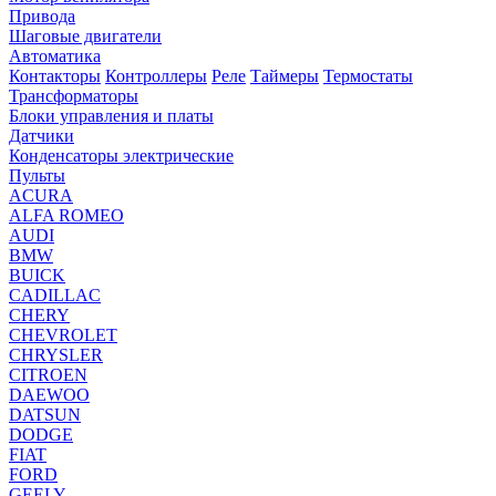
Привода
Шаговые двигатели
Автоматика
Контакторы
Контроллеры
Реле
Таймеры
Термостаты
Трансформаторы
Блоки управления и платы
Датчики
Конденсаторы электрические
Пульты
ACURA
ALFA ROMEO
AUDI
BMW
BUICK
CADILLAC
CHERY
CHEVROLET
CHRYSLER
CITROEN
DAEWOO
DATSUN
DODGE
FIAT
FORD
GEELY