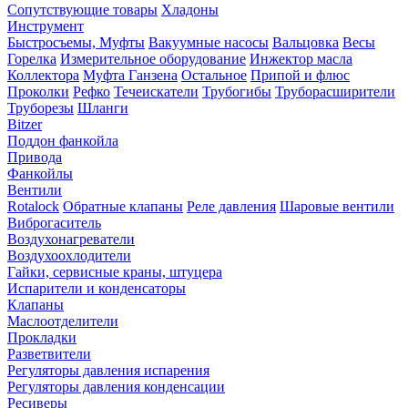
Сопутствующие товары
Хладоны
Инструмент
Быстросъемы, Муфты
Вакуумные насосы
Вальцовка
Весы
Горелка
Измерительное оборудование
Инжектор масла
Коллектора
Муфта Ганзена
Остальное
Припой и флюс
Проколки
Рефко
Течеискатели
Трубогибы
Труборасширители
Труборезы
Шланги
Bitzer
Поддон фанкойла
Привода
Фанкойлы
Вентили
Rotalock
Обратные клапаны
Реле давления
Шаровые вентили
Виброгаситель
Воздухонагреватели
Воздухоохлодители
Гайки, сервисные краны, штуцера
Испарители и конденсаторы
Клапаны
Маслоотделители
Прокладки
Разветвители
Регуляторы давления испарения
Регуляторы давления конденсации
Ресиверы