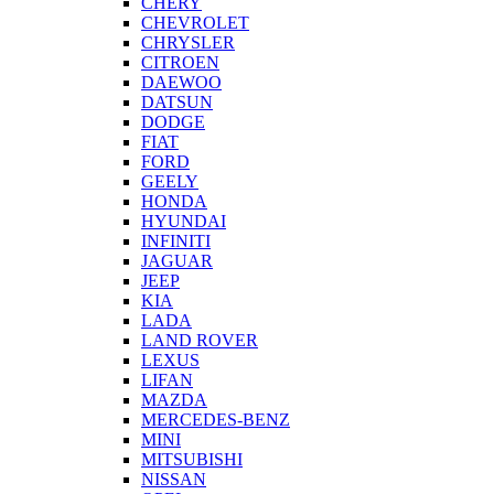
CHERY
CHEVROLET
CHRYSLER
CITROEN
DAEWOO
DATSUN
DODGE
FIAT
FORD
GEELY
HONDA
HYUNDAI
INFINITI
JAGUAR
JEEP
KIA
LADA
LAND ROVER
LEXUS
LIFAN
MAZDA
MERCEDES-BENZ
MINI
MITSUBISHI
NISSAN