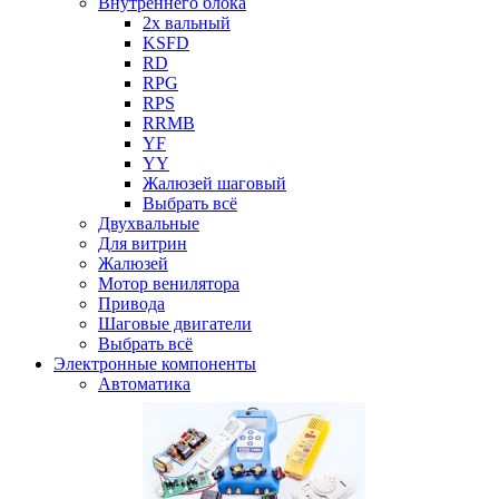
Внутреннего блока
2х вальный
KSFD
RD
RPG
RPS
RRMB
YF
YY
Жалюзей шаговый
Выбрать всё
Двухвальные
Для витрин
Жалюзей
Мотор венилятора
Привода
Шаговые двигатели
Выбрать всё
Электронные компоненты
Автоматика