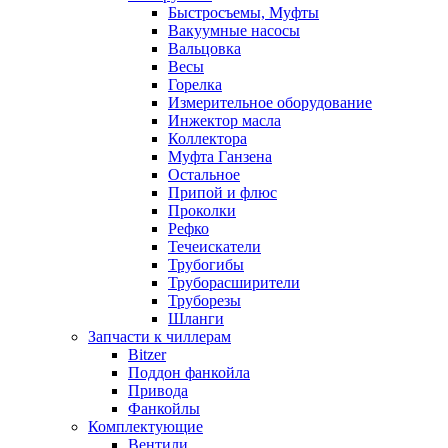
Быстросъемы, Муфты
Вакуумные насосы
Вальцовка
Весы
Горелка
Измерительное оборудование
Инжектор масла
Коллектора
Муфта Ганзена
Остальное
Припой и флюс
Проколки
Рефко
Течеискатели
Трубогибы
Труборасширители
Труборезы
Шланги
Запчасти к чиллерам
Bitzer
Поддон фанкойла
Привода
Фанкойлы
Комплектующие
Вентили