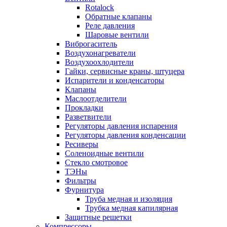
Rotalock
Обратные клапаны
Реле давления
Шаровые вентили
Виброгаситель
Воздухонагреватели
Воздухоохлодители
Гайки, сервисные краны, штуцера
Испарители и конденсаторы
Клапаны
Маслоотделители
Прокладки
Разветвители
Регуляторы давления испарения
Регуляторы давления конденсации
Ресиверы
Соленоидные вентили
Стекло смотровое
ТЭНы
Фильтры
Фурнитура
Труба медная и изоляция
Трубка медная капилярная
Защитные решетки
Компрессоры