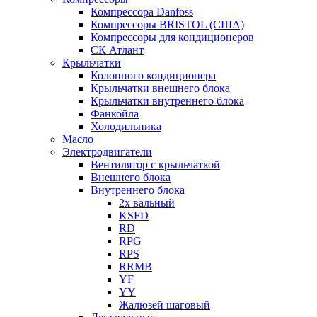
Компрессора Danfoss
Компрессоры BRISTOL (США)
Компрессоры для кондиционеров
СК Атлант
Крыльчатки
Колонного кондиционера
Крыльчатки внешнего блока
Крыльчатки внутреннего блока
Фанкойла
Холодильника
Масло
Электродвигатели
Вентилятор с крыльчаткой
Внешнего блока
Внутреннего блока
2х вальный
KSFD
RD
RPG
RPS
RRMB
YF
YY
Жалюзей шаговый