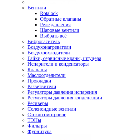
Вентили
Rotalock
Обратные клапаны
Реле давления
Шаровые вентили
Выбрать всё
Виброгаситель
Воздухонагреватели
Воздухоохлодители
Гайки, сервисные краны, штуцера
Испарители и конденсаторы
Клапаны
Маслоотделители
Прокладки
Разветвители
Регуляторы давления испарения
Регуляторы давления конденсации
Ресиверы
Соленоидные вентили
Стекло смотровое
ТЭНы
Фильтры
Фурнитура