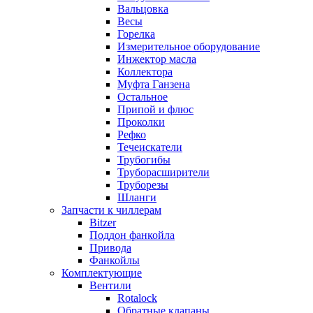
Вальцовка
Весы
Горелка
Измерительное оборудование
Инжектор масла
Коллектора
Муфта Ганзена
Остальное
Припой и флюс
Проколки
Рефко
Течеискатели
Трубогибы
Труборасширители
Труборезы
Шланги
Запчасти к чиллерам
Bitzer
Поддон фанкойла
Привода
Фанкойлы
Комплектующие
Вентили
Rotalock
Обратные клапаны