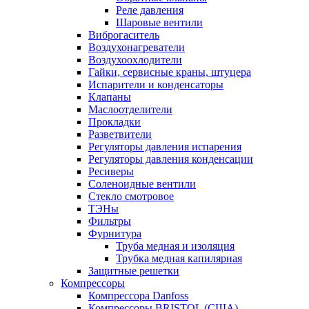
Реле давления
Шаровые вентили
Виброгаситель
Воздухонагреватели
Воздухоохлодители
Гайки, сервисные краны, штуцера
Испарители и конденсаторы
Клапаны
Маслоотделители
Прокладки
Разветвители
Регуляторы давления испарения
Регуляторы давления конденсации
Ресиверы
Соленоидные вентили
Стекло смотровое
ТЭНы
Фильтры
Фурнитура
Труба медная и изоляция
Трубка медная капилярная
Защитные решетки
Компрессоры
Компрессора Danfoss
Компрессоры BRISTOL (США)