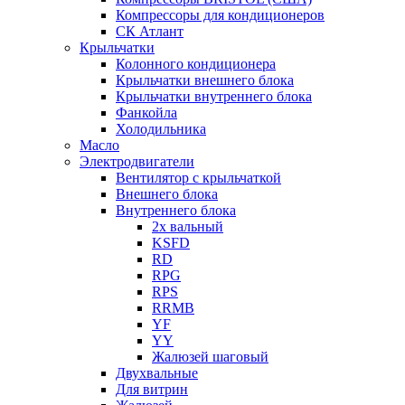
Компрессоры для кондиционеров
СК Атлант
Крыльчатки
Колонного кондиционера
Крыльчатки внешнего блока
Крыльчатки внутреннего блока
Фанкойла
Холодильника
Масло
Электродвигатели
Вентилятор с крыльчаткой
Внешнего блока
Внутреннего блока
2х вальный
KSFD
RD
RPG
RPS
RRMB
YF
YY
Жалюзей шаговый
Двухвальные
Для витрин