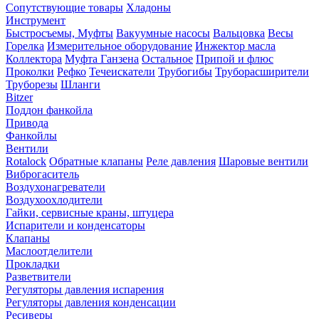
Сопутствующие товары
Хладоны
Инструмент
Быстросъемы, Муфты
Вакуумные насосы
Вальцовка
Весы
Горелка
Измерительное оборудование
Инжектор масла
Коллектора
Муфта Ганзена
Остальное
Припой и флюс
Проколки
Рефко
Течеискатели
Трубогибы
Труборасширители
Труборезы
Шланги
Bitzer
Поддон фанкойла
Привода
Фанкойлы
Вентили
Rotalock
Обратные клапаны
Реле давления
Шаровые вентили
Виброгаситель
Воздухонагреватели
Воздухоохлодители
Гайки, сервисные краны, штуцера
Испарители и конденсаторы
Клапаны
Маслоотделители
Прокладки
Разветвители
Регуляторы давления испарения
Регуляторы давления конденсации
Ресиверы