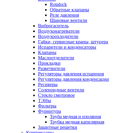
Rotalock
Обратные клапаны
Реле давления
Шаровые вентили
Виброгаситель
Воздухонагреватели
Воздухоохлодители
Гайки, сервисные краны, штуцера
Испарители и конденсаторы
Клапаны
Маслоотделители
Прокладки
Разветвители
Регуляторы давления испарения
Регуляторы давления конденсации
Ресиверы
Соленоидные вентили
Стекло смотровое
ТЭНы
Фильтры
Фурнитура
Труба медная и изоляция
Трубка медная капилярная
Защитные решетки
Компрессоры