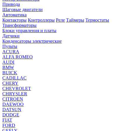
Привода
Шаговые двигатели
Автоматика
Контакторы
Контроллеры
Реле
Таймеры
Термостаты
Трансформаторы
Блоки управления и платы
Датчики
Конденсаторы электрические
Пульты
ACURA
ALFA ROMEO
AUDI
BMW
BUICK
CADILLAC
CHERY
CHEVROLET
CHRYSLER
CITROEN
DAEWOO
DATSUN
DODGE
FIAT
FORD
GEELY