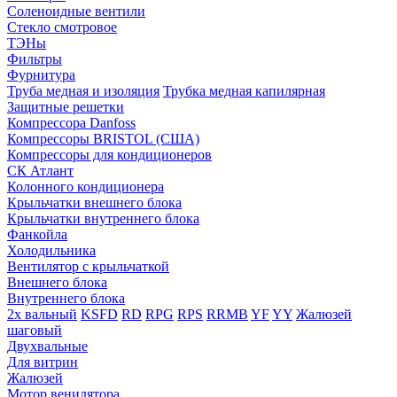
Соленоидные вентили
Стекло смотровое
ТЭНы
Фильтры
Фурнитура
Труба медная и изоляция
Трубка медная капилярная
Защитные решетки
Компрессора Danfoss
Компрессоры BRISTOL (США)
Компрессоры для кондиционеров
СК Атлант
Колонного кондиционера
Крыльчатки внешнего блока
Крыльчатки внутреннего блока
Фанкойла
Холодильника
Вентилятор с крыльчаткой
Внешнего блока
Внутреннего блока
2х вальный
KSFD
RD
RPG
RPS
RRMB
YF
YY
Жалюзей
шаговый
Двухвальные
Для витрин
Жалюзей
Мотор венилятора