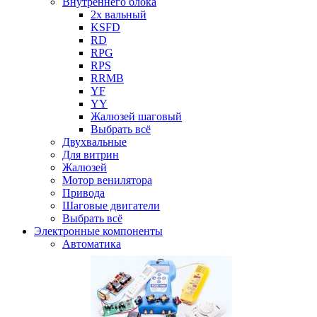
Внутреннего блока
2х вальный
KSFD
RD
RPG
RPS
RRMB
YF
YY
Жалюзей шаговый
Выбрать всё
Двухвальные
Для витрин
Жалюзей
Мотор венилятора
Привода
Шаговые двигатели
Выбрать всё
Электронные компоненты
Автоматика