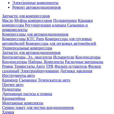
Электронные компоненты
Ремонт автокондиционеров
Запчасти для компрессоров
Масло
Муфты компрессоров
Подшипники
Крышки
компрессора
Регулирующие клапана
Сальники и
ремкомплекты
Компрессоры для автокондиционеров
Компрессоры KTC Parts
Компрессора для грузовых
автомобилей
Компрессора для легковых автомобилей
Универсальные компрессора
Запчасти для автокондиционеров
Вентиляторы, Эл. двигатели
Испарители
Конденсаторы
Конденсаторы
Наборы, Комплекты
Расходные материалы
Ремни
Термостаты Авто
ТРВ
Фильтр осушитель
Фильтр
салонный
Электрооборудование
Датчики давления
Инструменты авто
Кримпер
Съемники
Течеискатели авто
Прочее авто
Радиаторы
Дренажные насосы и помпы
Кронштейны
Монтажные комплекты
Сервис пакет для чистки кондиционеров
Химия