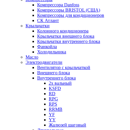
Компрессора Danfoss
Компрессоры BRISTOL (США)
Компрессоры для кондиционеров
СК Атлант
Крыльчатки
Колонного кондиционера
Крыльчатки внешнего блока
Крыльчатки внутреннего блока
Фанкойла
Холодильника
Масло
Электродвигатели
Вентилятор с крыльчаткой
Внешнего блока
Внутреннего блока
2х вальный
KSFD
RD
RPG
RPS
RRMB
YF
YY
Жалюзей шаговый