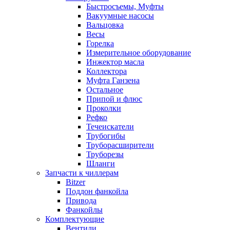
Быстросъемы, Муфты
Вакуумные насосы
Вальцовка
Весы
Горелка
Измерительное оборудование
Инжектор масла
Коллектора
Муфта Ганзена
Остальное
Припой и флюс
Проколки
Рефко
Течеискатели
Трубогибы
Труборасширители
Труборезы
Шланги
Запчасти к чиллерам
Bitzer
Поддон фанкойла
Привода
Фанкойлы
Комплектующие
Вентили