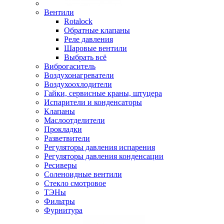
Вентили
Rotalock
Обратные клапаны
Реле давления
Шаровые вентили
Выбрать всё
Виброгаситель
Воздухонагреватели
Воздухоохлодители
Гайки, сервисные краны, штуцера
Испарители и конденсаторы
Клапаны
Маслоотделители
Прокладки
Разветвители
Регуляторы давления испарения
Регуляторы давления конденсации
Ресиверы
Соленоидные вентили
Стекло смотровое
ТЭНы
Фильтры
Фурнитура