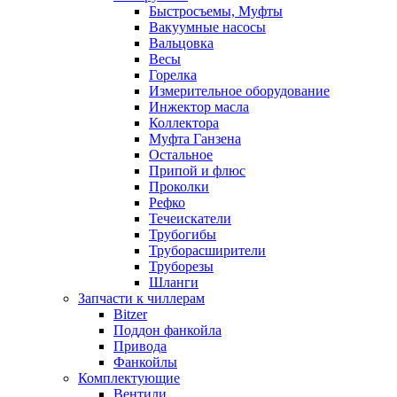
Быстросъемы, Муфты
Вакуумные насосы
Вальцовка
Весы
Горелка
Измерительное оборудование
Инжектор масла
Коллектора
Муфта Ганзена
Остальное
Припой и флюс
Проколки
Рефко
Течеискатели
Трубогибы
Труборасширители
Труборезы
Шланги
Запчасти к чиллерам
Bitzer
Поддон фанкойла
Привода
Фанкойлы
Комплектующие
Вентили