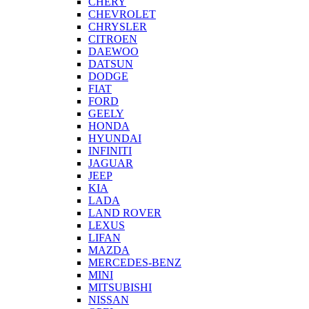
CHERY
CHEVROLET
CHRYSLER
CITROEN
DAEWOO
DATSUN
DODGE
FIAT
FORD
GEELY
HONDA
HYUNDAI
INFINITI
JAGUAR
JEEP
KIA
LADA
LAND ROVER
LEXUS
LIFAN
MAZDA
MERCEDES-BENZ
MINI
MITSUBISHI
NISSAN