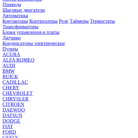
Привода
Шаговые двигатели
Автоматика
Контакторы
Контроллеры
Реле
Таймеры
Термостаты
Трансформаторы
Блоки управления и платы
Датчики
Конденсаторы электрические
Пульты
ACURA
ALFA ROMEO
AUDI
BMW
BUICK
CADILLAC
CHERY
CHEVROLET
CHRYSLER
CITROEN
DAEWOO
DATSUN
DODGE
FIAT
FORD
GEELY