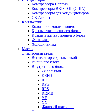
Компрессора Danfoss
Компрессоры BRISTOL (США)
Компрессоры для кондиционеров
СК Атлант
Крыльчатки
Колонного кондиционера
Крыльчатки внешнего блока
Крыльчатки внутреннего блока
Фанкойла
Холодильника
Масло
Электродвигатели
Вентилятор с крыльчаткой
Внешнего блока
Внутреннего блока
2х вальный
KSFD
RD
RPG
RPS
RRMB
YF
YY
Жалюзей шаговый