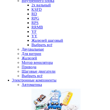
Внутреннего блока
2х вальный
KSFD
RD
RPG
RPS
RRMB
YF
YY
Жалюзей шаговый
Выбрать всё
Двухвальные
Для витрин
Жалюзей
Мотор венилятора
Привода
Шаговые двигатели
Выбрать всё
Электронные компоненты
Автоматика