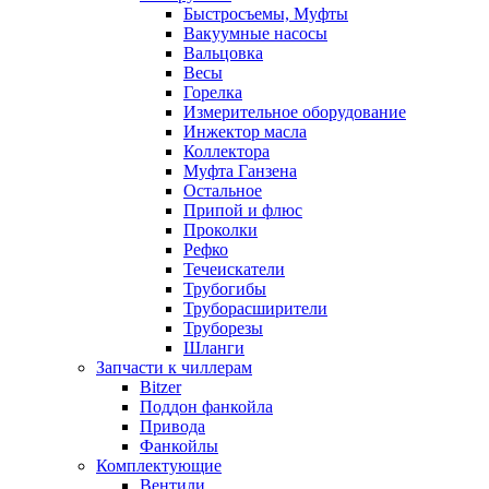
Быстросъемы, Муфты
Вакуумные насосы
Вальцовка
Весы
Горелка
Измерительное оборудование
Инжектор масла
Коллектора
Муфта Ганзена
Остальное
Припой и флюс
Проколки
Рефко
Течеискатели
Трубогибы
Труборасширители
Труборезы
Шланги
Запчасти к чиллерам
Bitzer
Поддон фанкойла
Привода
Фанкойлы
Комплектующие
Вентили