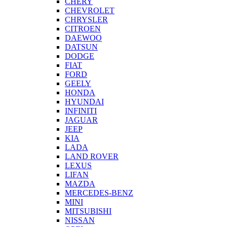
CHERY
CHEVROLET
CHRYSLER
CITROEN
DAEWOO
DATSUN
DODGE
FIAT
FORD
GEELY
HONDA
HYUNDAI
INFINITI
JAGUAR
JEEP
KIA
LADA
LAND ROVER
LEXUS
LIFAN
MAZDA
MERCEDES-BENZ
MINI
MITSUBISHI
NISSAN