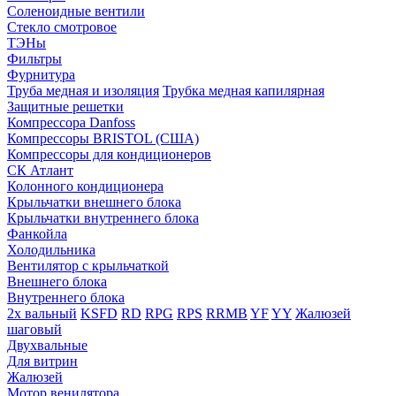
Соленоидные вентили
Стекло смотровое
ТЭНы
Фильтры
Фурнитура
Труба медная и изоляция
Трубка медная капилярная
Защитные решетки
Компрессора Danfoss
Компрессоры BRISTOL (США)
Компрессоры для кондиционеров
СК Атлант
Колонного кондиционера
Крыльчатки внешнего блока
Крыльчатки внутреннего блока
Фанкойла
Холодильника
Вентилятор с крыльчаткой
Внешнего блока
Внутреннего блока
2х вальный
KSFD
RD
RPG
RPS
RRMB
YF
YY
Жалюзей
шаговый
Двухвальные
Для витрин
Жалюзей
Мотор венилятора