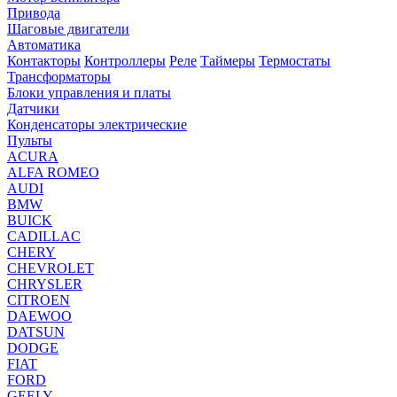
Привода
Шаговые двигатели
Автоматика
Контакторы
Контроллеры
Реле
Таймеры
Термостаты
Трансформаторы
Блоки управления и платы
Датчики
Конденсаторы электрические
Пульты
ACURA
ALFA ROMEO
AUDI
BMW
BUICK
CADILLAC
CHERY
CHEVROLET
CHRYSLER
CITROEN
DAEWOO
DATSUN
DODGE
FIAT
FORD
GEELY