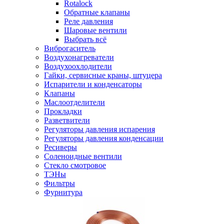
Rotalock
Обратные клапаны
Реле давления
Шаровые вентили
Выбрать всё
Виброгаситель
Воздухонагреватели
Воздухоохлодители
Гайки, сервисные краны, штуцера
Испарители и конденсаторы
Клапаны
Маслоотделители
Прокладки
Разветвители
Регуляторы давления испарения
Регуляторы давления конденсации
Ресиверы
Соленоидные вентили
Стекло смотровое
ТЭНы
Фильтры
Фурнитура