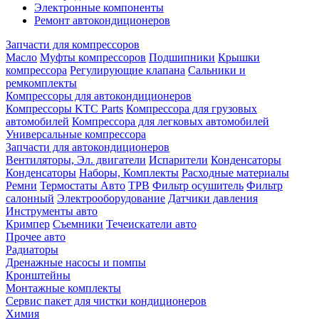
Электронные компоненты
Ремонт автокондиционеров
Запчасти для компрессоров
Масло
Муфты компрессоров
Подшипники
Крышки
компрессора
Регулирующие клапана
Сальники и
ремкомплекты
Компрессоры для автокондиционеров
Компрессоры KTC Parts
Компрессора для грузовых
автомобилей
Компрессора для легковых автомобилей
Универсальные компрессора
Запчасти для автокондиционеров
Вентиляторы, Эл. двигатели
Испарители
Конденсаторы
Конденсаторы
Наборы, Комплекты
Расходные материалы
Ремни
Термостаты Авто
ТРВ
Фильтр осушитель
Фильтр
салонный
Электрооборудование
Датчики давления
Инструменты авто
Кримпер
Съемники
Течеискатели авто
Прочее авто
Радиаторы
Дренажные насосы и помпы
Кронштейны
Монтажные комплекты
Сервис пакет для чистки кондиционеров
Химия