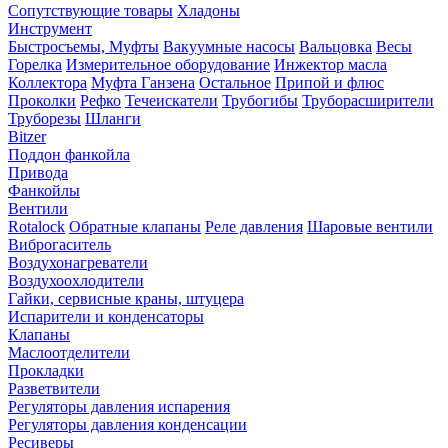
Сопутствующие товары
Хладоны
Инструмент
Быстросъемы, Муфты
Вакуумные насосы
Вальцовка
Весы
Горелка
Измерительное оборудование
Инжектор масла
Коллектора
Муфта Ганзена
Остальное
Припой и флюс
Проколки
Рефко
Течеискатели
Трубогибы
Труборасширители
Труборезы
Шланги
Bitzer
Поддон фанкойла
Привода
Фанкойлы
Вентили
Rotalock
Обратные клапаны
Реле давления
Шаровые вентили
Виброгаситель
Воздухонагреватели
Воздухоохлодители
Гайки, сервисные краны, штуцера
Испарители и конденсаторы
Клапаны
Маслоотделители
Прокладки
Разветвители
Регуляторы давления испарения
Регуляторы давления конденсации
Ресиверы