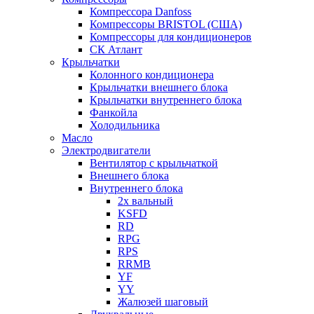
Компрессора Danfoss
Компрессоры BRISTOL (США)
Компрессоры для кондиционеров
СК Атлант
Крыльчатки
Колонного кондиционера
Крыльчатки внешнего блока
Крыльчатки внутреннего блока
Фанкойла
Холодильника
Масло
Электродвигатели
Вентилятор с крыльчаткой
Внешнего блока
Внутреннего блока
2х вальный
KSFD
RD
RPG
RPS
RRMB
YF
YY
Жалюзей шаговый