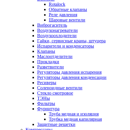
Rotalock
Обратные клапаны
Реле давления
Шаровые вентили
Виброгаситель
Воздухонагреватели
Воздухоохлодители
Гайки, сервисные краны, штуцера
Испарители и конденсаторы
Клапаны
Маслоотделители
Прокладки
Разветвители
Регуляторы давления испарения
Регуляторы давления конденсации
Ресиверы
Соленоидные вентили
Стекло смотровое
ТЭНы
Фильтры
Фурнитура
Труба медная и изоляция
Трубка медная капилярная
Защитные решетки
Компрессоры