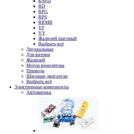
KSFD
RD
RPG
RPS
RRMB
YF
YY
Жалюзей шаговый
Выбрать всё
Двухвальные
Для витрин
Жалюзей
Мотор венилятора
Привода
Шаговые двигатели
Выбрать всё
Электронные компоненты
Автоматика