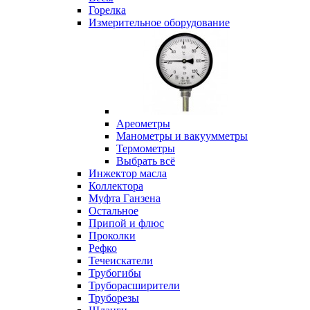
Горелка
Измерительное оборудование
Ареометры
Манометры и вакуумметры
Термометры
Выбрать всё
Инжектор масла
Коллектора
Муфта Ганзена
Остальное
Припой и флюс
Проколки
Рефко
Течеискатели
Трубогибы
Труборасширители
Труборезы