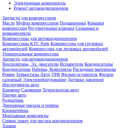
Электронные компоненты
Ремонт автокондиционеров
Запчасти для компрессоров
Масло
Муфты компрессоров
Подшипники
Крышки
компрессора
Регулирующие клапана
Сальники и
ремкомплекты
Компрессоры для автокондиционеров
Компрессоры KTC Parts
Компрессора для грузовых
автомобилей
Компрессора для легковых автомобилей
Универсальные компрессора
Запчасти для автокондиционеров
Вентиляторы, Эл. двигатели
Испарители
Конденсаторы
Конденсаторы
Наборы, Комплекты
Расходные материалы
Ремни
Термостаты Авто
ТРВ
Фильтр осушитель
Фильтр
салонный
Электрооборудование
Датчики давления
Инструменты авто
Кримпер
Съемники
Течеискатели авто
Прочее авто
Радиаторы
Дренажные насосы и помпы
Кронштейны
Монтажные комплекты
Сервис пакет для чистки кондиционеров
Химия