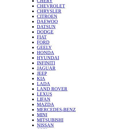
CHERY
CHEVROLET
CHRYSLER
CITROEN
DAEWOO
DATSUN
DODGE
FIAT
FORD
GEELY
HONDA
HYUNDAI
INFINITI
JAGUAR
JEEP
KIA
LADA
LAND ROVER
LEXUS
LIFAN
MAZDA
MERCEDES-BENZ
MINI
MITSUBISHI
NISSAN