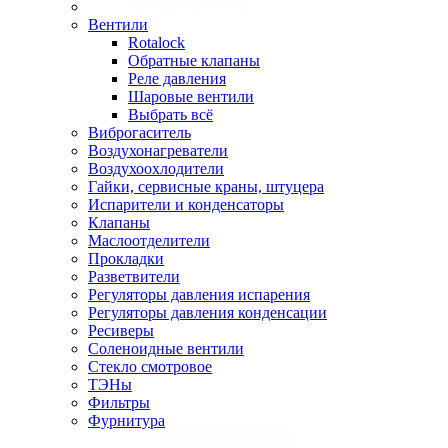
Вентили
Rotalock
Обратные клапаны
Реле давления
Шаровые вентили
Выбрать всё
Виброгаситель
Воздухонагреватели
Воздухоохлодители
Гайки, сервисные краны, штуцера
Испарители и конденсаторы
Клапаны
Маслоотделители
Прокладки
Разветвители
Регуляторы давления испарения
Регуляторы давления конденсации
Ресиверы
Соленоидные вентили
Стекло смотровое
ТЭНы
Фильтры
Фурнитура