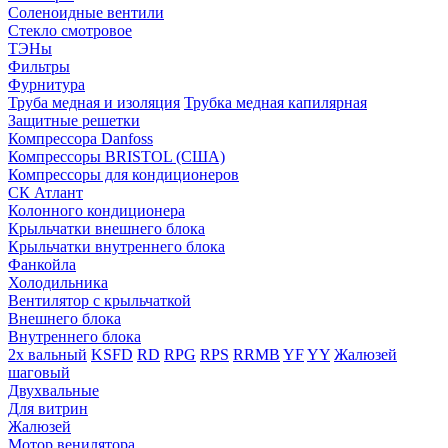
Соленоидные вентили
Стекло смотровое
ТЭНы
Фильтры
Фурнитура
Труба медная и изоляция
Трубка медная капилярная
Защитные решетки
Компрессора Danfoss
Компрессоры BRISTOL (США)
Компрессоры для кондиционеров
СК Атлант
Колонного кондиционера
Крыльчатки внешнего блока
Крыльчатки внутреннего блока
Фанкойла
Холодильника
Вентилятор с крыльчаткой
Внешнего блока
Внутреннего блока
2х вальный
KSFD
RD
RPG
RPS
RRMB
YF
YY
Жалюзей
шаговый
Двухвальные
Для витрин
Жалюзей
Мотор венилятора