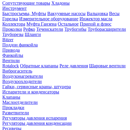
Сопутствующие товары
Хладоны
Инструмент
Быстросъемы, Муфты
Вакуумные насосы
Вальцовка
Весы
Горелка
Измерительное оборудование
Инжектор масла
Коллектора
Муфта Ганзена
Остальное
Припой и флюс
Проколки
Рефко
Течеискатели
Трубогибы
Труборасширители
Труборезы
Шланги
Bitzer
Поддон фанкойла
Привода
Фанкойлы
Вентили
Rotalock
Обратные клапаны
Реле давления
Шаровые вентили
Виброгаситель
Воздухонагреватели
Воздухоохлодители
Гайки, сервисные краны, штуцера
Испарители и конденсаторы
Клапаны
Маслоотделители
Прокладки
Разветвители
Регуляторы давления испарения
Регуляторы давления конденсации
Ресиверы