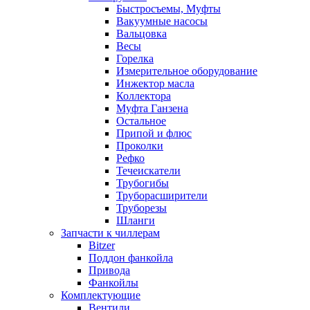
Быстросъемы, Муфты
Вакуумные насосы
Вальцовка
Весы
Горелка
Измерительное оборудование
Инжектор масла
Коллектора
Муфта Ганзена
Остальное
Припой и флюс
Проколки
Рефко
Течеискатели
Трубогибы
Труборасширители
Труборезы
Шланги
Запчасти к чиллерам
Bitzer
Поддон фанкойла
Привода
Фанкойлы
Комплектующие
Вентили