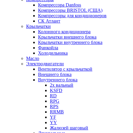
Компрессора Danfoss
Компрессоры BRISTOL (США)
Компрессоры для кондиционеров
СК Атлант
Крыльчатки
Колонного кондиционера
Крыльчатки внешнего блока
Крыльчатки внутреннего блока
Фанкойла
Холодильника
Масло
Электродвигатели
Вентилятор с крыльчаткой
Внешнего блока
Внутреннего блока
2х вальный
KSFD
RD
RPG
RPS
RRMB
YF
YY
Жалюзей шаговый