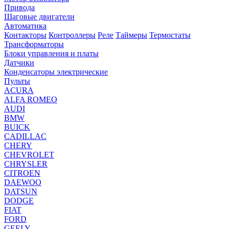
Привода
Шаговые двигатели
Автоматика
Контакторы
Контроллеры
Реле
Таймеры
Термостаты
Трансформаторы
Блоки управления и платы
Датчики
Конденсаторы электрические
Пульты
ACURA
ALFA ROMEO
AUDI
BMW
BUICK
CADILLAC
CHERY
CHEVROLET
CHRYSLER
CITROEN
DAEWOO
DATSUN
DODGE
FIAT
FORD
GEELY