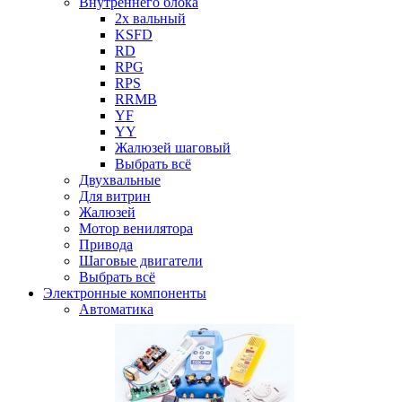
Внутреннего блока
2х вальный
KSFD
RD
RPG
RPS
RRMB
YF
YY
Жалюзей шаговый
Выбрать всё
Двухвальные
Для витрин
Жалюзей
Мотор венилятора
Привода
Шаговые двигатели
Выбрать всё
Электронные компоненты
Автоматика