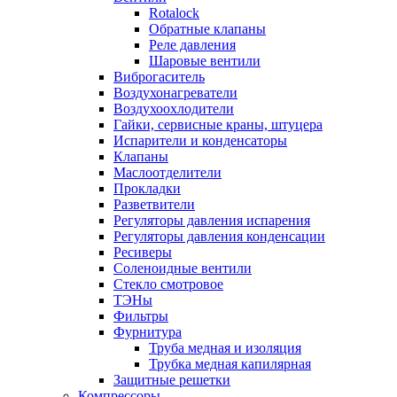
Rotalock
Обратные клапаны
Реле давления
Шаровые вентили
Виброгаситель
Воздухонагреватели
Воздухоохлодители
Гайки, сервисные краны, штуцера
Испарители и конденсаторы
Клапаны
Маслоотделители
Прокладки
Разветвители
Регуляторы давления испарения
Регуляторы давления конденсации
Ресиверы
Соленоидные вентили
Стекло смотровое
ТЭНы
Фильтры
Фурнитура
Труба медная и изоляция
Трубка медная капилярная
Защитные решетки
Компрессоры