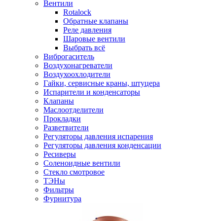
Вентили
Rotalock
Обратные клапаны
Реле давления
Шаровые вентили
Выбрать всё
Виброгаситель
Воздухонагреватели
Воздухоохлодители
Гайки, сервисные краны, штуцера
Испарители и конденсаторы
Клапаны
Маслоотделители
Прокладки
Разветвители
Регуляторы давления испарения
Регуляторы давления конденсации
Ресиверы
Соленоидные вентили
Стекло смотровое
ТЭНы
Фильтры
Фурнитура