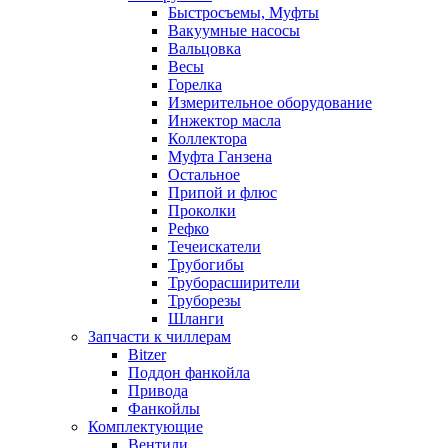
Быстросъемы, Муфты
Вакуумные насосы
Вальцовка
Весы
Горелка
Измерительное оборудование
Инжектор масла
Коллектора
Муфта Ганзена
Остальное
Припой и флюс
Проколки
Рефко
Течеискатели
Трубогибы
Труборасширители
Труборезы
Шланги
Запчасти к чиллерам
Bitzer
Поддон фанкойла
Привода
Фанкойлы
Комплектующие
Вентили