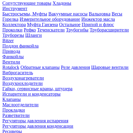
Сопутствующие товары
Хладоны
Инструмент
Быстросъемы, Муфты
Вакуумные насосы
Вальцовка
Весы
Горелка
Измерительное оборудование
Инжектор масла
Коллектора
Муфта Ганзена
Остальное
Припой и флюс
Проколки
Рефко
Течеискатели
Трубогибы
Труборасширители
Труборезы
Шланги
Bitzer
Поддон фанкойла
Привода
Фанкойлы
Вентили
Rotalock
Обратные клапаны
Реле давления
Шаровые вентили
Виброгаситель
Воздухонагреватели
Воздухоохлодители
Гайки, сервисные краны, штуцера
Испарители и конденсаторы
Клапаны
Маслоотделители
Прокладки
Разветвители
Регуляторы давления испарения
Регуляторы давления конденсации
Ресиверы