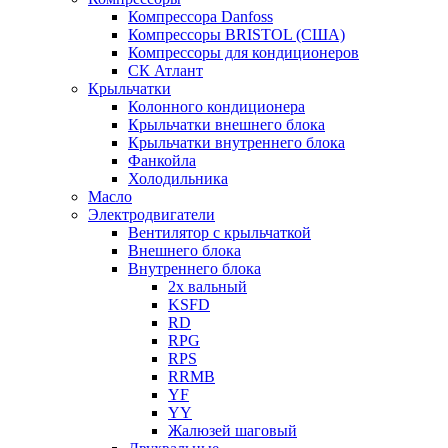
Компрессора Danfoss
Компрессоры BRISTOL (США)
Компрессоры для кондиционеров
СК Атлант
Крыльчатки
Колонного кондиционера
Крыльчатки внешнего блока
Крыльчатки внутреннего блока
Фанкойла
Холодильника
Масло
Электродвигатели
Вентилятор с крыльчаткой
Внешнего блока
Внутреннего блока
2х вальный
KSFD
RD
RPG
RPS
RRMB
YF
YY
Жалюзей шаговый