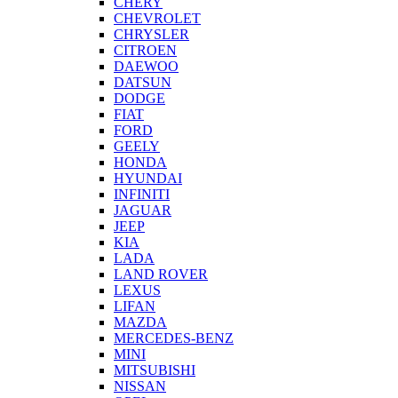
CHERY
CHEVROLET
CHRYSLER
CITROEN
DAEWOO
DATSUN
DODGE
FIAT
FORD
GEELY
HONDA
HYUNDAI
INFINITI
JAGUAR
JEEP
KIA
LADA
LAND ROVER
LEXUS
LIFAN
MAZDA
MERCEDES-BENZ
MINI
MITSUBISHI
NISSAN