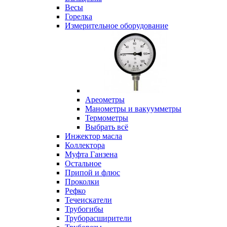
Весы
Горелка
Измерительное оборудование
Ареометры
Манометры и вакуумметры
Термометры
Выбрать всё
Инжектор масла
Коллектора
Муфта Ганзена
Остальное
Припой и флюс
Проколки
Рефко
Течеискатели
Трубогибы
Труборасширители