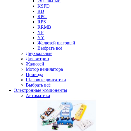
2х вальный
KSFD
RD
RPG
RPS
RRMB
YF
YY
Жалюзей шаговый
Выбрать всё
Двухвальные
Для витрин
Жалюзей
Мотор венилятора
Привода
Шаговые двигатели
Выбрать всё
Электронные компоненты
Автоматика