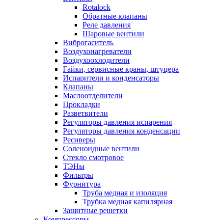
Rotalock
Обратные клапаны
Реле давления
Шаровые вентили
Виброгаситель
Воздухонагреватели
Воздухоохлодители
Гайки, сервисные краны, штуцера
Испарители и конденсаторы
Клапаны
Маслоотделители
Прокладки
Разветвители
Регуляторы давления испарения
Регуляторы давления конденсации
Ресиверы
Соленоидные вентили
Стекло смотровое
ТЭНы
Фильтры
Фурнитура
Труба медная и изоляция
Трубка медная капилярная
Защитные решетки
Компрессоры