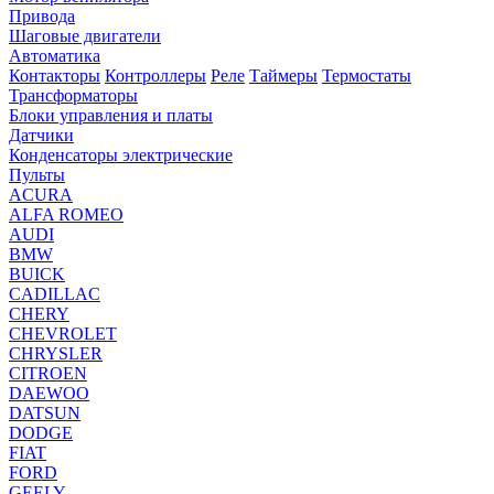
Привода
Шаговые двигатели
Автоматика
Контакторы
Контроллеры
Реле
Таймеры
Термостаты
Трансформаторы
Блоки управления и платы
Датчики
Конденсаторы электрические
Пульты
ACURA
ALFA ROMEO
AUDI
BMW
BUICK
CADILLAC
CHERY
CHEVROLET
CHRYSLER
CITROEN
DAEWOO
DATSUN
DODGE
FIAT
FORD
GEELY