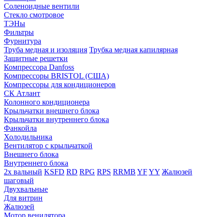
Соленоидные вентили
Стекло смотровое
ТЭНы
Фильтры
Фурнитура
Труба медная и изоляция
Трубка медная капилярная
Защитные решетки
Компрессора Danfoss
Компрессоры BRISTOL (США)
Компрессоры для кондиционеров
СК Атлант
Колонного кондиционера
Крыльчатки внешнего блока
Крыльчатки внутреннего блока
Фанкойла
Холодильника
Вентилятор с крыльчаткой
Внешнего блока
Внутреннего блока
2х вальный
KSFD
RD
RPG
RPS
RRMB
YF
YY
Жалюзей
шаговый
Двухвальные
Для витрин
Жалюзей
Мотор венилятора