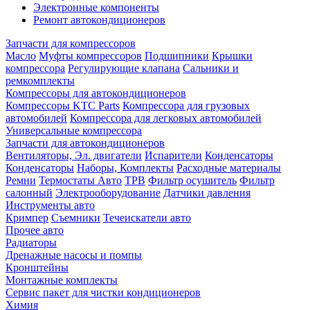
Электронные компоненты
Ремонт автокондиционеров
Запчасти для компрессоров
Масло
Муфты компрессоров
Подшипники
Крышки
компрессора
Регулирующие клапана
Сальники и
ремкомплекты
Компрессоры для автокондиционеров
Компрессоры KTC Parts
Компрессора для грузовых
автомобилей
Компрессора для легковых автомобилей
Универсальные компрессора
Запчасти для автокондиционеров
Вентиляторы, Эл. двигатели
Испарители
Конденсаторы
Конденсаторы
Наборы, Комплекты
Расходные материалы
Ремни
Термостаты Авто
ТРВ
Фильтр осушитель
Фильтр
салонный
Электрооборудование
Датчики давления
Инструменты авто
Кримпер
Съемники
Течеискатели авто
Прочее авто
Радиаторы
Дренажные насосы и помпы
Кронштейны
Монтажные комплекты
Сервис пакет для чистки кондиционеров
Химия