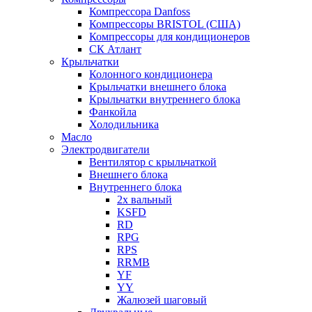
Компрессора Danfoss
Компрессоры BRISTOL (США)
Компрессоры для кондиционеров
СК Атлант
Крыльчатки
Колонного кондиционера
Крыльчатки внешнего блока
Крыльчатки внутреннего блока
Фанкойла
Холодильника
Масло
Электродвигатели
Вентилятор с крыльчаткой
Внешнего блока
Внутреннего блока
2х вальный
KSFD
RD
RPG
RPS
RRMB
YF
YY
Жалюзей шаговый