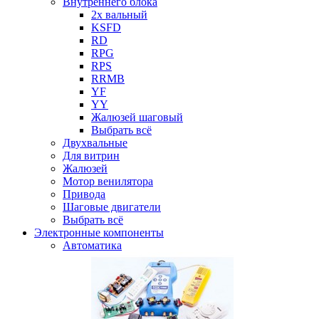
Внутреннего блока
2х вальный
KSFD
RD
RPG
RPS
RRMB
YF
YY
Жалюзей шаговый
Выбрать всё
Двухвальные
Для витрин
Жалюзей
Мотор венилятора
Привода
Шаговые двигатели
Выбрать всё
Электронные компоненты
Автоматика