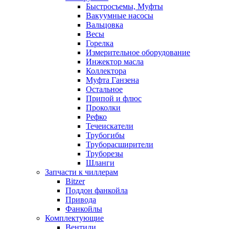
Быстросъемы, Муфты
Вакуумные насосы
Вальцовка
Весы
Горелка
Измерительное оборудование
Инжектор масла
Коллектора
Муфта Ганзена
Остальное
Припой и флюс
Проколки
Рефко
Течеискатели
Трубогибы
Труборасширители
Труборезы
Шланги
Запчасти к чиллерам
Bitzer
Поддон фанкойла
Привода
Фанкойлы
Комплектующие
Вентили