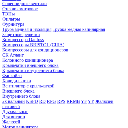
Соленоидные вентили
Стекло смотровое
ТЭНы
Фильтры
Фурнитура
Труба медная и изоляция
Трубка медная капилярная
Защитные решетки
Компрессора Danfoss
Компрессоры BRISTOL (США)
Компрессоры для кондиционеров
СК Атлант
Колонного кондиционера
Крыльчатки внешнего блока
Крыльчатки внутреннего блока
Фанкойла
Холодильника
Вентилятор с крыльчаткой
Внешнего блока
Внутреннего блока
2х вальный
KSFD
RD
RPG
RPS
RRMB
YF
YY
Жалюзей
шаговый
Двухвальные
Для витрин
Жалюзей
Мотор венилятора