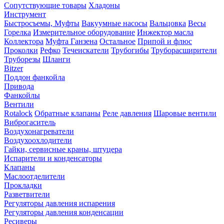
Сопутствующие товары
Хладоны
Инструмент
Быстросъемы, Муфты
Вакуумные насосы
Вальцовка
Весы
Горелка
Измерительное оборудование
Инжектор масла
Коллектора
Муфта Ганзена
Остальное
Припой и флюс
Проколки
Рефко
Течеискатели
Трубогибы
Труборасширители
Труборезы
Шланги
Bitzer
Поддон фанкойла
Привода
Фанкойлы
Вентили
Rotalock
Обратные клапаны
Реле давления
Шаровые вентили
Виброгаситель
Воздухонагреватели
Воздухоохлодители
Гайки, сервисные краны, штуцера
Испарители и конденсаторы
Клапаны
Маслоотделители
Прокладки
Разветвители
Регуляторы давления испарения
Регуляторы давления конденсации
Ресиверы