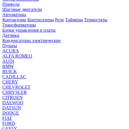
Привода
Шаговые двигатели
Автоматика
Контакторы
Контроллеры
Реле
Таймеры
Термостаты
Трансформаторы
Блоки управления и платы
Датчики
Конденсаторы электрические
Пульты
ACURA
ALFA ROMEO
AUDI
BMW
BUICK
CADILLAC
CHERY
CHEVROLET
CHRYSLER
CITROEN
DAEWOO
DATSUN
DODGE
FIAT
FORD
GEELY