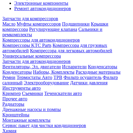
Электронные компоненты
Ремонт автокондиционеров
Запчасти для компрессоров
Масло
Муфты компрессоров
Подшипники
Крышки
компрессора
Регулирующие клапана
Сальники и
ремкомплекты
Компрессоры для автокондиционеров
Компрессоры KTC Parts
Компрессора для грузовых
автомобилей
Компрессора для легковых автомобилей
Универсальные компрессора
Запчасти для автокондиционеров
Вентиляторы, Эл. двигатели
Испарители
Конденсаторы
Конденсаторы
Наборы, Комплекты
Расходные материалы
Ремни
Термостаты Авто
ТРВ
Фильтр осушитель
Фильтр
салонный
Электрооборудование
Датчики давления
Инструменты авто
Кримпер
Съемники
Течеискатели авто
Прочее авто
Радиаторы
Дренажные насосы и помпы
Кронштейны
Монтажные комплекты
Сервис пакет для чистки кондиционеров
Химия