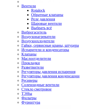
Вентили
Rotalock
Обратные клапаны
Реле давления
Шаровые вентили
Выбрать всё
Виброгаситель
Воздухонагреватели
Воздухоохлодители
Гайки, сервисные краны, штуцера
Испарители и конденсаторы
Клапаны
Маслоотделители
Прокладки
Разветвители
Регуляторы давления испарения
Регуляторы давления конденсации
Ресиверы
Соленоидные вентили
Стекло смотровое
ТЭНы
Фильтры
Фурнитура