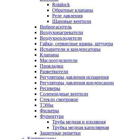
Rotalock
Обратные клапаны
Реле давления
Шаровые вентили
Виброгаситель
Воздухонагреватели
Воздухоохлодители
Гайки, сервисные краны, штуцера
Испарители и конденсаторы
Клапаны
Маслоотделители
Прокладки
Разветвители
Регуляторы давления испарения
Регуляторы давления конденсации
Ресиверы
Соленоидные вентили
Стекло смотровое
ТЭНы
Фильтры
Фурнитура
Труба медная и изоляция
Трубка медная капилярная
Защитные решетки
Компрессоры