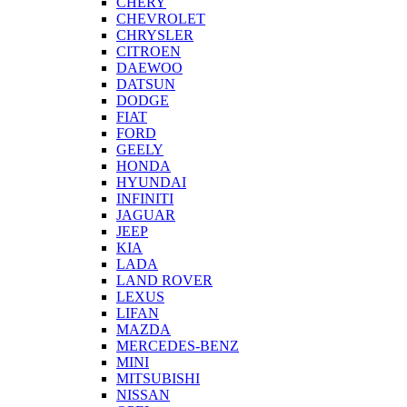
CHERY
CHEVROLET
CHRYSLER
CITROEN
DAEWOO
DATSUN
DODGE
FIAT
FORD
GEELY
HONDA
HYUNDAI
INFINITI
JAGUAR
JEEP
KIA
LADA
LAND ROVER
LEXUS
LIFAN
MAZDA
MERCEDES-BENZ
MINI
MITSUBISHI
NISSAN