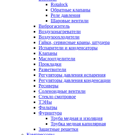
Rotalock
Обратные клапаны
Реле давления
Шаровые вентили
Виброгаситель
Воздухонагреватели
Воздухоохлодители
Гайки, сервисные краны, штуцера
Испарители и конденсаторы
Клапаны
Маслоотделители
Прокладки
Разветвители
Регуляторы давления испарения
Регуляторы давления конденсации
Ресиверы
Соленоидные вентили
Стекло смотровое
ТЭНы
Фильтры
Фурнитура
Труба медная и изоляция
Трубка медная капилярная
Защитные решетки
Компрессоры