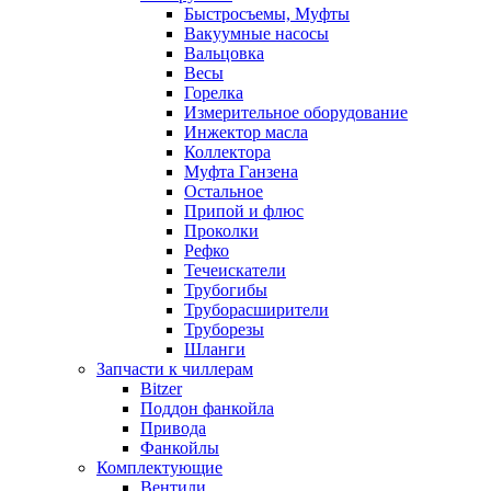
Быстросъемы, Муфты
Вакуумные насосы
Вальцовка
Весы
Горелка
Измерительное оборудование
Инжектор масла
Коллектора
Муфта Ганзена
Остальное
Припой и флюс
Проколки
Рефко
Течеискатели
Трубогибы
Труборасширители
Труборезы
Шланги
Запчасти к чиллерам
Bitzer
Поддон фанкойла
Привода
Фанкойлы
Комплектующие
Вентили