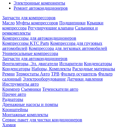
Электронные компоненты
Ремонт автокондиционеров
Запчасти для компрессоров
Масло
Муфты компрессоров
Подшипники
Крышки
компрессора
Регулирующие клапана
Сальники и
ремкомплекты
Компрессоры для автокондиционеров
Компрессоры KTC Parts
Компрессора для грузовых
автомобилей
Компрессора для легковых автомобилей
Универсальные компрессора
Запчасти для автокондиционеров
Вентиляторы, Эл. двигатели
Испарители
Конденсаторы
Конденсаторы
Наборы, Комплекты
Расходные материалы
Ремни
Термостаты Авто
ТРВ
Фильтр осушитель
Фильтр
салонный
Электрооборудование
Датчики давления
Инструменты авто
Кримпер
Съемники
Течеискатели авто
Прочее авто
Радиаторы
Дренажные насосы и помпы
Кронштейны
Монтажные комплекты
Сервис пакет для чистки кондиционеров
Химия