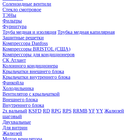
Соленоидные вентили
Стекло смотровое
ТЭНы
Фильтры
Фурнитура
Труба медная и изоляция
Трубка медная капилярная
Защитные решетки
Компрессора Danfoss
Компрессоры BRISTOL (США)
Компрессоры для кондиционеров
СК Атлант
Колонного кондиционера
Крыльчатки внешнего блока
Крыльчатки внутреннего блока
Фанкойла
Холодильника
Вентилятор с крыльчаткой
Внешнего блока
Внутреннего блока
2х вальный
KSFD
RD
RPG
RPS
RRMB
YF
YY
Жалюзей
шаговый
Двухвальные
Для витрин
Жалюзей
Мотор венилятора