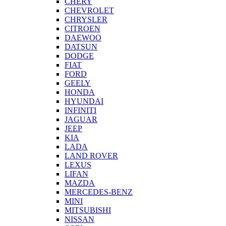
CHERY
CHEVROLET
CHRYSLER
CITROEN
DAEWOO
DATSUN
DODGE
FIAT
FORD
GEELY
HONDA
HYUNDAI
INFINITI
JAGUAR
JEEP
KIA
LADA
LAND ROVER
LEXUS
LIFAN
MAZDA
MERCEDES-BENZ
MINI
MITSUBISHI
NISSAN