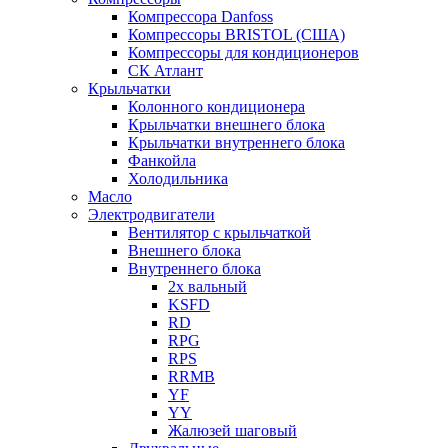
Компрессора Danfoss
Компрессоры BRISTOL (США)
Компрессоры для кондиционеров
СК Атлант
Крыльчатки
Колонного кондиционера
Крыльчатки внешнего блока
Крыльчатки внутреннего блока
Фанкойла
Холодильника
Масло
Электродвигатели
Вентилятор с крыльчаткой
Внешнего блока
Внутреннего блока
2х вальный
KSFD
RD
RPG
RPS
RRMB
YF
YY
Жалюзей шаговый