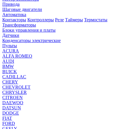
Привода
Шаговые двигатели
Автоматика
Контакторы
Контроллеры
Реле
Таймеры
Термостаты
Трансформаторы
Блоки управления и платы
Датчики
Конденсаторы электрические
Пульты
ACURA
ALFA ROMEO
AUDI
BMW
BUICK
CADILLAC
CHERY
CHEVROLET
CHRYSLER
CITROEN
DAEWOO
DATSUN
DODGE
FIAT
FORD
GEELY