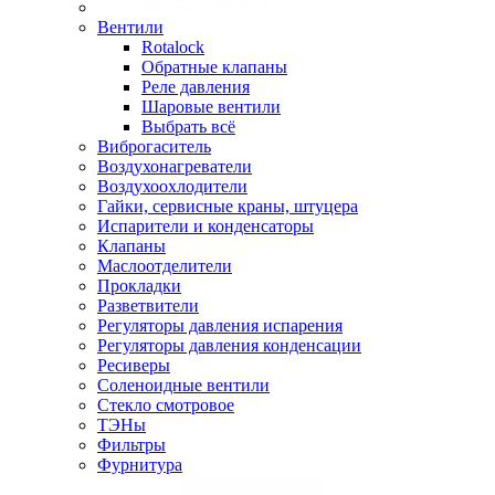
Вентили
Rotalock
Обратные клапаны
Реле давления
Шаровые вентили
Выбрать всё
Виброгаситель
Воздухонагреватели
Воздухоохлодители
Гайки, сервисные краны, штуцера
Испарители и конденсаторы
Клапаны
Маслоотделители
Прокладки
Разветвители
Регуляторы давления испарения
Регуляторы давления конденсации
Ресиверы
Соленоидные вентили
Стекло смотровое
ТЭНы
Фильтры
Фурнитура