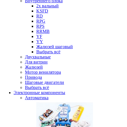
Внутреннего блока
2х вальный
KSFD
RD
RPG
RPS
RRMB
YF
YY
Жалюзей шаговый
Выбрать всё
Двухвальные
Для витрин
Жалюзей
Мотор венилятора
Привода
Шаговые двигатели
Выбрать всё
Электронные компоненты
Автоматика