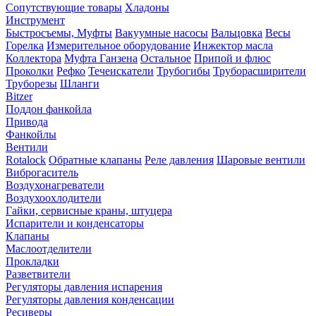
Сопутствующие товары
Хладоны
Инструмент
Быстросъемы, Муфты
Вакуумные насосы
Вальцовка
Весы
Горелка
Измерительное оборудование
Инжектор масла
Коллектора
Муфта Ганзена
Остальное
Припой и флюс
Проколки
Рефко
Течеискатели
Трубогибы
Труборасширители
Труборезы
Шланги
Bitzer
Поддон фанкойла
Привода
Фанкойлы
Вентили
Rotalock
Обратные клапаны
Реле давления
Шаровые вентили
Виброгаситель
Воздухонагреватели
Воздухоохлодители
Гайки, сервисные краны, штуцера
Испарители и конденсаторы
Клапаны
Маслоотделители
Прокладки
Разветвители
Регуляторы давления испарения
Регуляторы давления конденсации
Ресиверы